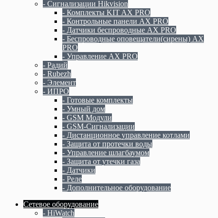
- Сигнализации Hikvision
- Комплекты KIT AX PRO
- Контрольные панели AX PRO
- Датчики беспроводные AX PRO
- Беспроводные оповещатели(сирены) AX
PRO
- Управление AX PRO
- Радий
- Rubezh
- Элемент
- ИПРО
- Готовые комплекты
- Умный дом
- GSM Модули
- GSM-Сигнализации
- Дистанционное управление котлами
- Защита от протечки воды
- Управление шлагбаумом
- Защита от утечки газа
- Датчики
- Реле
- Дополнительное оборудование
Сетевое оборудование
- HiWatch