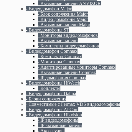
- Вызывные панели ANVIZOR
- Видеодомофон Major
- Блок сопряжения Major
- Видео домофоны Major
- Вызывные панели Major
- Видеодомофоны ST
- Мониторы видеодомофонов
- Вызывные панели
- Комплекты видеодомофонов
- Видеодомофон Commax
- Комплекты Commax
- Мониторы Cammax
- Адаптированные мониторы Commax
- Вызывные панели Commax
- IP домофония Commax
- Видеодомофоны HiWatch
- Коплекты
- Видеодомофоны Dahua
- Блоки сопряжения
- Совместимые с Fermax VDS видеодомофоны
- Видеодомофоны AltCam
- Видеодомофоны Hikvision
- IP видеодомофоны
- IP вызывные панели
- Аксессуары