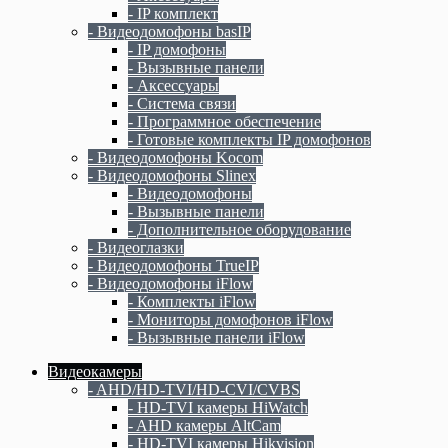
- IP комплект
- Видеодомофоны basIP
- IP домофоны
- Вызывные панели
- Аксессуары
- Система связи
- Программное обеспечение
- Готовые комплекты IP домофонов
- Видеодомофоны Kocom
- Видеодомофоны Slinex
- Видеодомофоны
- Вызывные панели
- Дополнительное оборудование
- Видеоглазки
- Видеодомофоны TrueIP
- Видеодомофоны iFlow
- Комплекты iFlow
- Мониторы домофонов iFlow
- Вызывные панели iFlow
Видеокамеры
- AHD/HD-TVI/HD-CVI/CVBS
- HD-TVI камеры HiWatch
- AHD камеры AltCam
- HD-TVI камеры Hikvision