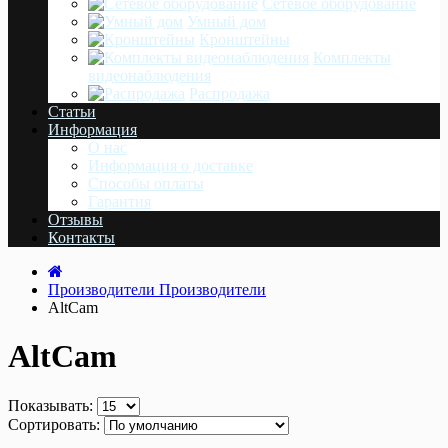
Сетевое оборудование
Умный дом
Кронштейны
Комплекты
видеонаблюдения
Распродажа
Статьи
Информация
О нас
Информация о доставке
Cпособы оплаты
Гарантия
Отзывы
Контакты
Производители
Производители
AltCam
AltCam
Показывать:
Сортировать: