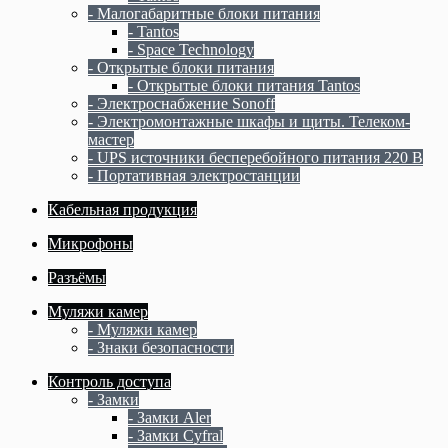
- Малогабаритные блоки питания
- Tantos
- Space Technology
- Открытые блоки питания
- Открытые блоки питания Tantos
- Электроснабжение Sonoff
- Электромонтажные шкафы и щиты. Телеком-
мастер
- UPS источники бесперебойного питания 220 В
- Портативная электростанции
Кабельная продукция
Микрофоны
Разъёмы
Муляжи камер
- Муляжи камер
- Знаки безопасности
Контроль доступа
- Замки
- Замки Aler
- Замки Cyfral