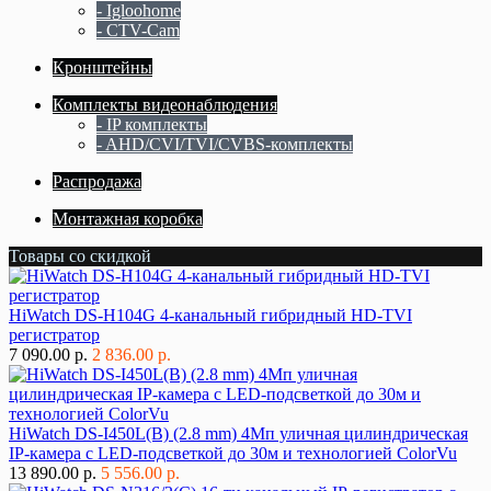
- Igloohome
- CTV-Cam
Кронштейны
Комплекты видеонаблюдения
- IP комплекты
- AHD/CVI/TVI/CVBS-комплекты
Распродажа
Монтажная коробка
Товары со скидкой
HiWatch DS-H104G 4-канальный гибридный HD-TVI
регистратор
7 090.00 р.
2 836.00 р.
HiWatch DS-I450L(B) (2.8 mm) 4Мп уличная цилиндрическая
IP-камера с LED-подсветкой до 30м и технологией ColorVu
13 890.00 р.
5 556.00 р.