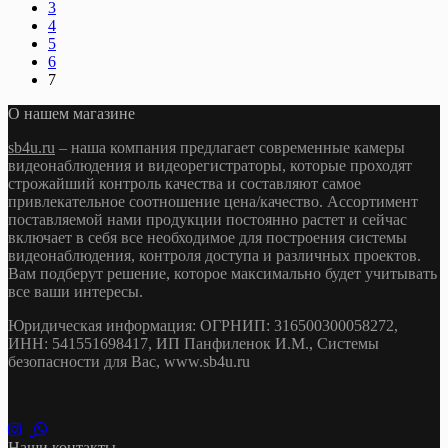
3
4
5
6
7
О нашем магазине
sb4u.ru
– наша компания предлагает современные камеры
видеонаблюдения и видеорегистраторы, которые проходят
строжайший контроль качества и составляют самое
привлекательное соотношение цена/качество. Ассортимент
поставляемой нами продукции постоянно растет и сейчас
включает в себя все необходимое для построения системы
видеонаблюдения, контроля доступа и различных проектов.
Вам подберут решение, которое максимально будет учитывать
все ваши интересы.
Юридическая информация: ОГРНИП: 316500300058272,
ИНН: 541551698417, ИП Панфиленок И.М., Системы
безопасности для Вас, www.sb4u.ru
Наши контакты