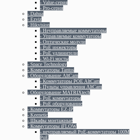
- Value-серия
- Pro-серия
- Dahua
- Ezviz
- Hikvision
- Неуправляемые коммутаторы
- Управляемые коммутаторы
- Оптические модули
- PoE инжекторы
- PoE удлинители
- Wi-Fi мосты
- Space Technology
- Коммутаторы Tantos
- Оборудование AltCam
- Коммутаторы POE AltCam
- Пульты управления AltCam
- Оборудование MATRIXtech
- PoE коммутаторы
- PoE оборудование
- Коммутаторы EZ-IP
- Keenetic
- Шкафы монтажные
- Коммутаторы iFLOW
- неуправляемый PoE-коммутаторы 100M
PoE