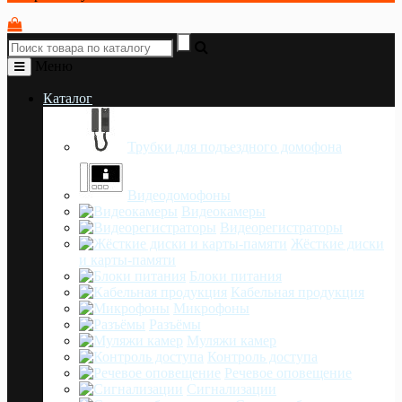
Меню
Каталог
Трубки для подъездного домофона
Видеодомофоны
Видеокамеры
Видеорегистраторы
Жёсткие диски
и карты-памяти
Блоки питания
Кабельная продукция
Микрофоны
Разъёмы
Муляжи камер
Контроль доступа
Речевое оповещение
Сигнализации