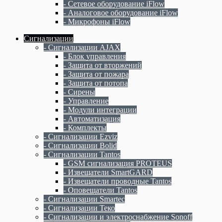
- Сетевое оборудование iFlow
- Аналоговое оборудование iFlow
- Микрофоны iFlow
Сигнализации
- Сигнализации AJAX
- Блок управления
- Защита от вторжений
- Защита от пожара
- Защита от потопа
- Сирены
- Управление
- Модули интеграции
- Автоматизация
- Комплекты
- Сигнализации Ezviz
- Сигнализации Bolid
- Сигнализации Tantos
- GSM сигнализация PROTEUS
- Извещатели SmartGARD
- Извещатели проводные Tantos
- Оповещатели Tantos
- Сигнализации Smartec
- Сигнализации Теко
- Сигнализации и электроснабжение Sonoff