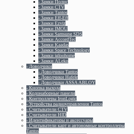
- Замки Полис
- Замки CTV
- Замки Tantos
- Замки Eff-Eff
- Замки Ezviz
- Замки IMOU
- Замки Samsung SDS
- Замки AccordTec
- Замки Kaadas
- Замки Space Technology
- Замки igloohome
- Замки ALeko
- Доводчики
- Доводчики Tantos
- Доводчики Hafele
- Доводчики ASSA ABLOY
- Кнопка выхода
- Кодонаборные панели
- Контроллеры IronLogic
- Устройства радиоуправления Tantos
- Считыватели CTV
- Считыватели HID
- Идентификаторы и аксессуары
- Считыватели карт и автономные контроллеры
Tantos