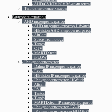
- AHD/CVI/TVI/CVBS-комплекты
- Тепловизионные камеры
Видеорегистраторы
- AHD видеорегистратор
- AHD видеорегистратор HiWatch
- Hikvision AHD видеорегистратор
- AltCam
- Space Technology
- Tantos
- CTV
- MARTIXtech
- iFLOW
- IP видеорегистратор
- Dahua IP видеорегистратор
- Ezviz
- Hikvision IP видеорегистратор
- IP видеорегистратор HiWatch
- Altcam
- RVI
- Tantos
- Tiandy
- MARTIXtech IP видеорегистратор
- IP видеорегистратор EZ-IP
- IP видеорегистраторы HUAWEI