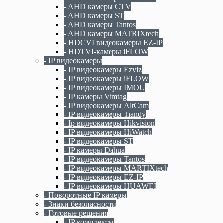
- AHD камеры CTV
- AHD камеры ST
- AHD камеры Tantos
- AHD камеры MATRIXtech
- HDCVI видеокамеры EZ-IP
- HDTVI-камеры iFLOW
- IP видеокамеры
- IP видеокамеры Ezviz
- IP видеокамеры iFLOW
- IP видеокамеры IMOU
- IP камеры Vimtag
- IP видеокамеры AltCam
- IP видеокамеры Tiandy
- Ip видеокамеры Hikvision
- IP видеокамеры HiWatch
- IP видеокамеры ST
- IP камеры Dahua
- IP видеокамеры Tantos
- IP видеокамеры MARTIXtech
- IP видеокамеры EZ-IP
- IP видеокамеры HUAWEI
- Поворотные IP камеры
- Знаки безопасности
- Готовые решения
- IP комплекты