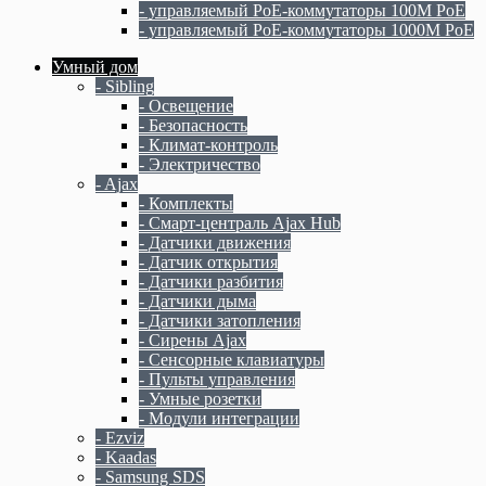
- управляемый PoE-коммутаторы 100M PoE
- управляемый PoE-коммутаторы 1000M PoE
Умный дом
- Sibling
- Освещение
- Безопасность
- Климат-контроль
- Электричество
- Ajax
- Комплекты
- Смарт-централь Ajax Hub
- Датчики движения
- Датчик открытия
- Датчики разбития
- Датчики дыма
- Датчики затопления
- Сирены Ajax
- Сенсорные клавиатуры
- Пульты управления
- Умные розетки
- Модули интеграции
- Ezviz
- Kaadas
- Samsung SDS