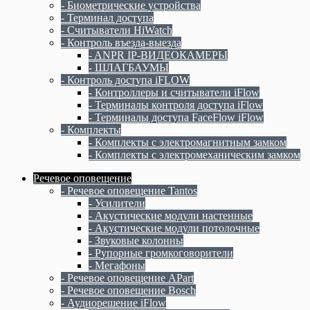
- Биометрические устройства
- Терминал доступа
- Считыватели HiWatch
- Контроль въезда-выезда
- ANPR IP-ВИДЕОКАМЕРЫ
- ШЛАГБАУМЫ
- Контроль доступа iFLOW
- Контроллеры и считыватели iFlow
- Терминалы контроля доступа iFlow
- Терминалы доступа FaceFlow iFlow
- Комплекты
- Комплекты c электромагнитным замком
- Комплекты с электромеханическим замком
Речевое оповещение
- Речевое оповещение Tantos
- Усилители
- Акустические модули настенные
- Акустические модули потолочные
- Звуковые колонны
- Рупорные громкоговорители
- Мегафоны
- Речевое оповещение APart
- Речевое оповещение Bosch
- Аудиорешение iFlow