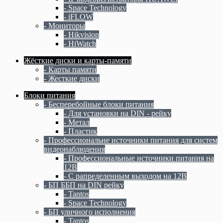
- Space Technology
- iFLOW
- Мониторы
- Hikvision
- HiWatch
Жёсткие диски и карты-памяти
- Карты памяти
- Жесткие диски
Блоки питания
- Бесперебойные блоки питания
- Для установки на DIN - рейку
- Метал
- Пластик
- Профессиональне источники питания для систем
видеонаблюдения
- Профессиональные источники питания на
12В
- С рапределенным выходом на 12В
- БП ББП на DIN рейку
- Tantos
- Space Technology
- БП уличного исполнения
- Tantos