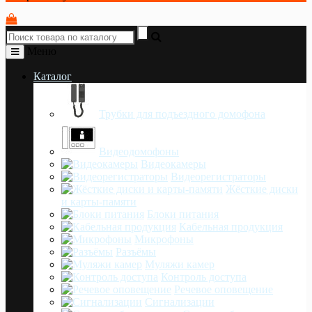
Меню
Каталог
Трубки для подъездного домофона
Видеодомофоны
Видеокамеры
Видеорегистраторы
Жёсткие диски
и карты-памяти
Блоки питания
Кабельная продукция
Микрофоны
Разъёмы
Муляжи камер
Контроль доступа
Речевое оповещение
Сигнализации