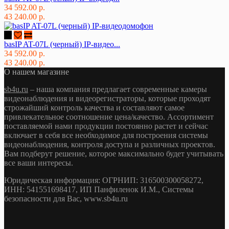
34 592.00 р.
43 240.00 р.
basIP AT-07L (черный) IP-видео...
34 592.00 р.
43 240.00 р.
О нашем магазине
sb4u.ru
– наша компания предлагает современные камеры
видеонаблюдения и видеорегистраторы, которые проходят
строжайший контроль качества и составляют самое
привлекательное соотношение цена/качество. Ассортимент
поставляемой нами продукции постоянно растет и сейчас
включает в себя все необходимое для построения системы
видеонаблюдения, контроля доступа и различных проектов.
Вам подберут решение, которое максимально будет учитывать
все ваши интересы.
Юридическая информация: ОГРНИП: 316500300058272,
ИНН: 541551698417, ИП Панфиленок И.М., Системы
безопасности для Вас, www.sb4u.ru