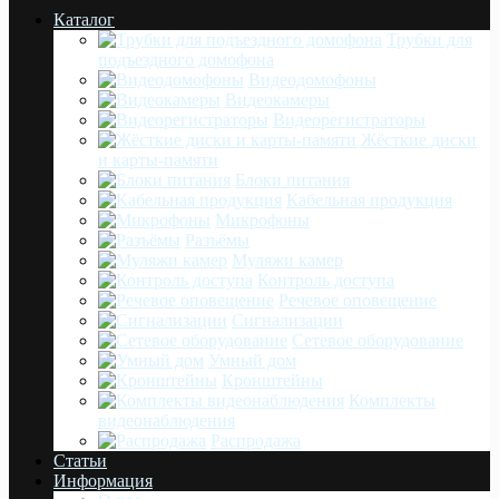
Каталог
Трубки для
подъездного домофона
Видеодомофоны
Видеокамеры
Видеорегистраторы
Жёсткие диски
и карты-памяти
Блоки питания
Кабельная продукция
Микрофоны
Разъёмы
Муляжи камер
Контроль доступа
Речевое оповещение
Сигнализации
Сетевое оборудование
Умный дом
Кронштейны
Комплекты
видеонаблюдения
Распродажа
Статьи
Информация