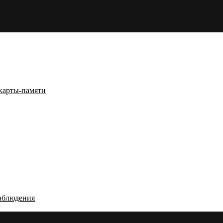
карты-памяти
аблюдения