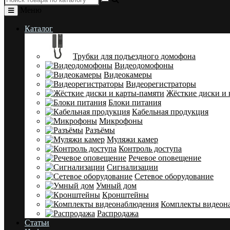
Меню
Каталог
Трубки для подъездного домофона
Видеодомофоны
Видеокамеры
Видеорегистраторы
Жёсткие диски и 
Блоки питания
Кабельная продукция
Микрофоны
Разъёмы
Муляжи камер
Контроль доступа
Речевое оповещение
Сигнализации
Сетевое оборудование
Умный дом
Кронштейны
Комплекты видеон
Распродажа
Статьи