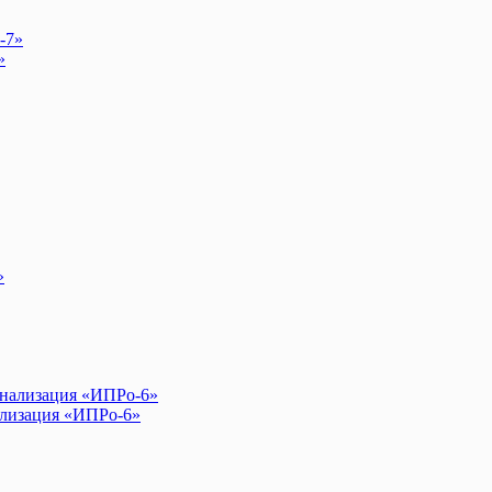
»
лизация «ИПРо-6»