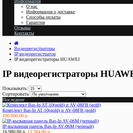
Информация
О нас
Информация о доставке
Cпособы оплаты
Гарантия
Отзывы
Контакты
Видеорегистраторы
IP видеорегистратор
IP видеорегистраторы HUAWEI
IP видеорегистраторы HUAW
Показывать:
Сортировать:
Последние
Комплект Bas-Ip AT-10(gold) и AV-08FB (gold)
100 000.00 р.
IP-вызывная панель Bas-Ip AV-06M (черный)
16 980.00 р.
13 584.00 р.