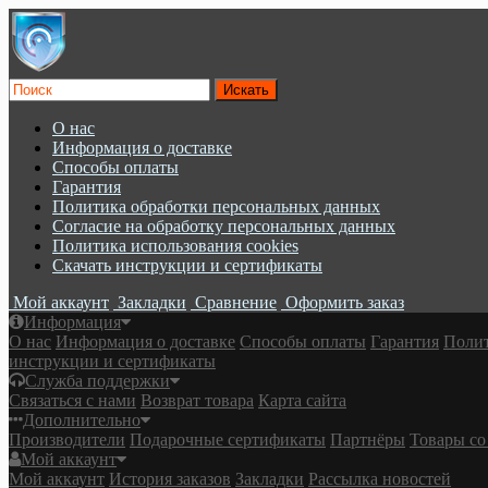
О нас
Информация о доставке
Cпособы оплаты
Гарантия
Политика обработки персональных данных
Согласие на обработку персональных данных
Политика использования cookies
Скачать инструкции и сертификаты
Мой аккаунт
Закладки
Сравнение
Оформить заказ
Информация
О нас
Информация о доставке
Cпособы оплаты
Гарантия
Полит
инструкции и сертификаты
Служба поддержки
Связаться с нами
Возврат товара
Карта сайта
Дополнительно
Производители
Подарочные сертификаты
Партнёры
Товары со
Мой аккаунт
Мой аккаунт
История заказов
Закладки
Рассылка новостей