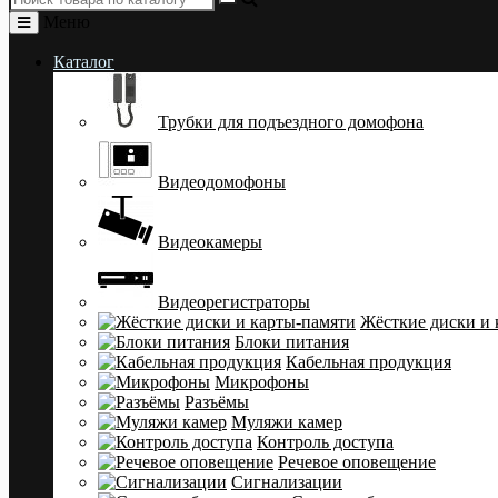
Меню
Каталог
Трубки для подъездного домофона
Видеодомофоны
Видеокамеры
Видеорегистраторы
Жёсткие диски и 
Блоки питания
Кабельная продукция
Микрофоны
Разъёмы
Муляжи камер
Контроль доступа
Речевое оповещение
Сигнализации