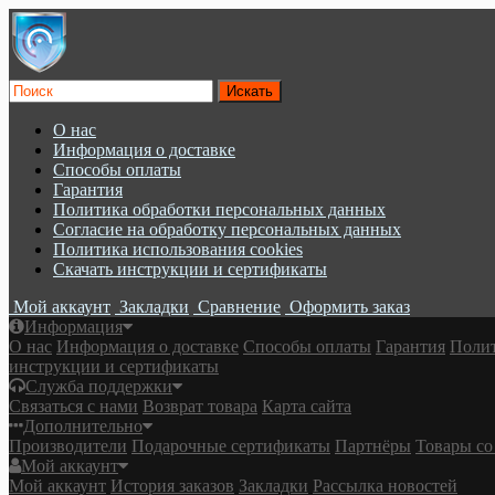
О нас
Информация о доставке
Cпособы оплаты
Гарантия
Политика обработки персональных данных
Согласие на обработку персональных данных
Политика использования cookies
Скачать инструкции и сертификаты
Мой аккаунт
Закладки
Сравнение
Оформить заказ
Информация
О нас
Информация о доставке
Cпособы оплаты
Гарантия
Полит
инструкции и сертификаты
Служба поддержки
Связаться с нами
Возврат товара
Карта сайта
Дополнительно
Производители
Подарочные сертификаты
Партнёры
Товары со
Мой аккаунт
Мой аккаунт
История заказов
Закладки
Рассылка новостей