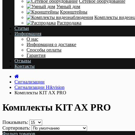
Сетевое оборудование
Умный дом
Кронштейны
Комплекты видеон
Распродажа
Статьи
Информация
О нас
Информация о доставке
Cпособы оплаты
Гарантия
Отзывы
Контакты
Сигнализации
Сигнализации Hikvision
Комплекты KIT AX PRO
Комплекты KIT AX PRO
Показывать:
Сортировать:
Фильтр товаров