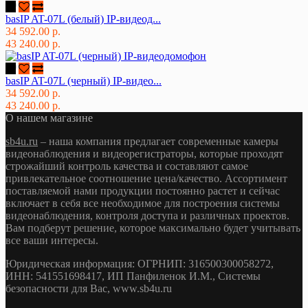
basIP AT-07L (белый) IP-видеод...
34 592.00 р.
43 240.00 р.
basIP AT-07L (черный) IP-видео...
34 592.00 р.
43 240.00 р.
О нашем магазине
sb4u.ru
– наша компания предлагает современные камеры
видеонаблюдения и видеорегистраторы, которые проходят
строжайший контроль качества и составляют самое
привлекательное соотношение цена/качество. Ассортимент
поставляемой нами продукции постоянно растет и сейчас
включает в себя все необходимое для построения системы
видеонаблюдения, контроля доступа и различных проектов.
Вам подберут решение, которое максимально будет учитывать
все ваши интересы.
Юридическая информация: ОГРНИП: 316500300058272,
ИНН: 541551698417, ИП Панфиленок И.М., Системы
безопасности для Вас, www.sb4u.ru