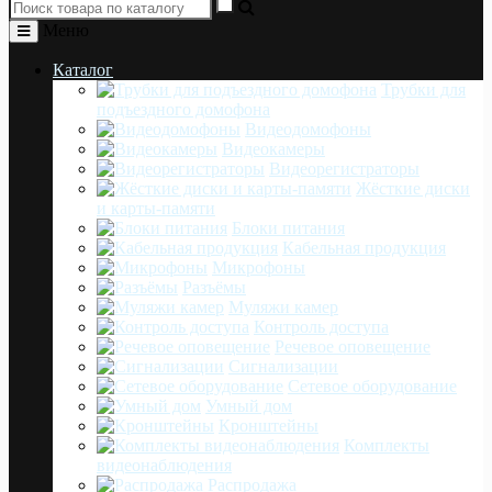
Меню
Каталог
Трубки для
подъездного домофона
Видеодомофоны
Видеокамеры
Видеорегистраторы
Жёсткие диски
и карты-памяти
Блоки питания
Кабельная продукция
Микрофоны
Разъёмы
Муляжи камер
Контроль доступа
Речевое оповещение
Сигнализации
Сетевое оборудование
Умный дом
Кронштейны
Комплекты
видеонаблюдения
Распродажа