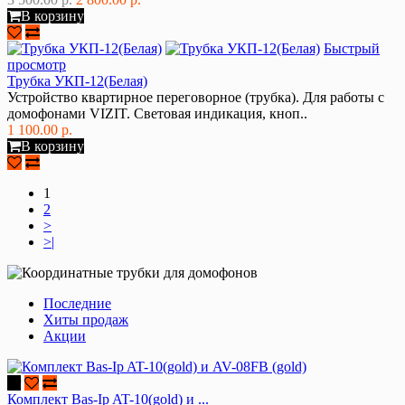
В корзину
Быстрый
просмотр
Трубка УКП-12(Белая)
Устройство квартирное переговорное (трубка). Для работы с
домофонами VIZIT. Световая индикация, кноп..
1 100.00 р.
В корзину
1
2
>
>|
Последние
Хиты продаж
Акции
Комплект Bas-Ip AT-10(gold) и ...