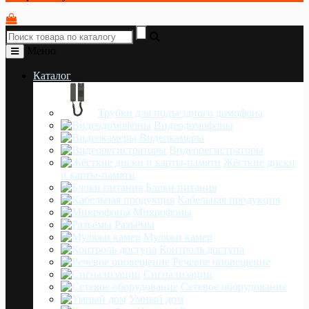
Меню
Каталог
Трубки для подъездного домофона
Видеодомофоны
Видеокамеры
Видеорегистраторы
Жёсткие диски
и карты-памяти
Блоки питания
Кабельная продукция
Микрофоны
Разъёмы
Муляжи камер
Контроль доступа
Речевое оповещение
Сигнализации
Сетевое оборудование
Умный дом