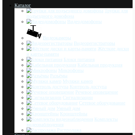
Каталог
Трубки для
подъездного домофона
Видеодомофоны
Видеокамеры
Видеорегистраторы
Жёсткие диски
и карты-памяти
Блоки питания
Кабельная продукция
Микрофоны
Разъёмы
Муляжи камер
Контроль доступа
Речевое оповещение
Сигнализации
Сетевое оборудование
Умный дом
Кронштейны
Комплекты
видеонаблюдения
Распродажа