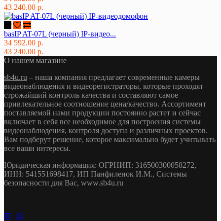
43 240.00 р.
basIP AT-07L (черный) IP-видео...
34 592.00 р.
43 240.00 р.
О нашем магазине
sb4u.ru
– наша компания предлагает современные камеры
видеонаблюдения и видеорегистраторы, которые проходят
строжайший контроль качества и составляют самое
привлекательное соотношение цена/качество. Ассортимент
поставляемой нами продукции постоянно растет и сейчас
включает в себя все необходимое для построения системы
видеонаблюдения, контроля доступа и различных проектов.
Вам подберут решение, которое максимально будет учитывать
все ваши интересы.
Юридическая информация: ОГРНИП: 316500300058272,
ИНН: 541551698417, ИП Панфиленок И.М., Системы
безопасности для Вас, www.sb4u.ru