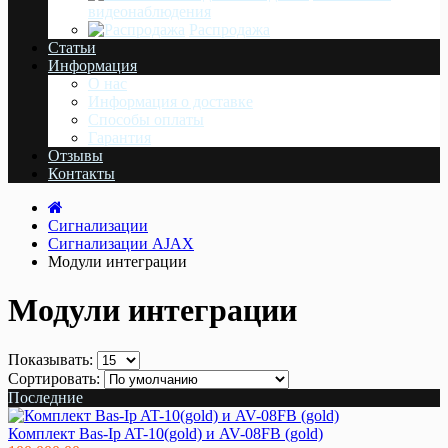
видеонаблюдения
Распродажа
Статьи
Информация
О нас
Информация о доставке
Cпособы оплаты
Гарантия
Отзывы
Контакты
Сигнализации
Сигнализации AJAX
Модули интеграции
Модули интеграции
Показывать:
Сортировать:
Последние
Комплект Bas-Ip AT-10(gold) и AV-08FB (gold)