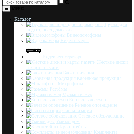
Меню
Каталог
Трубки для
подъездного домофона
Видеодомофоны
Видеокамеры
Видеорегистраторы
Жёсткие диски
и карты-памяти
Блоки питания
Кабельная продукция
Микрофоны
Разъёмы
Муляжи камер
Контроль доступа
Речевое оповещение
Сигнализации
Сетевое оборудование
Умный дом
Кронштейны
Комплекты