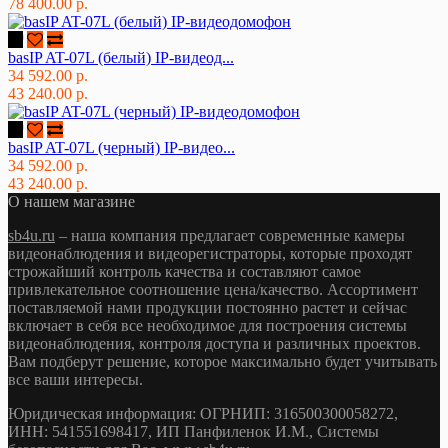
78 400.00 р.
basIP AT-07L (белый) IP-видеод...
34 592.00 р.
43 240.00 р.
basIP AT-07L (черный) IP-видео...
34 592.00 р.
43 240.00 р.
О нашем магазине
sb4u.ru
– наша компания предлагает современные камеры
видеонаблюдения и видеорегистраторы, которые проходят
строжайший контроль качества и составляют самое
привлекательное соотношение цена/качество. Ассортимент
поставляемой нами продукции постоянно растет и сейчас
включает в себя все необходимое для построения системы
видеонаблюдения, контроля доступа и различных проектов.
Вам подберут решение, которое максимально будет учитывать
все ваши интересы.
Юридическая информация: ОГРНИП: 316500300058272,
ИНН: 541551698417, ИП Панфиленок И.М., Системы