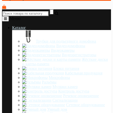
Меню
Каталог
Трубки для подъездного домофона
Видеодомофоны
Видеокамеры
Видеорегистраторы
Жёсткие диски
и карты-памяти
Блоки питания
Кабельная продукция
Микрофоны
Разъёмы
Муляжи камер
Контроль доступа
Речевое оповещение
Сигнализации
Сетевое оборудование
Умный дом