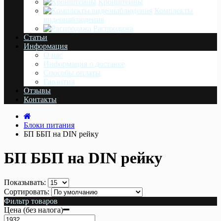
Кронштейны
Комплекты
видеонаблюдения
Распродажа
Статьи
Информация
О нас
Информация о доставке
Cпособы оплаты
Гарантия
Отзывы
Контакты
Блоки питания
БП ББП на DIN рейку
БП ББП на DIN рейку
Показывать:
Сортировать:
Фильтр товаров
Цена (без налога)