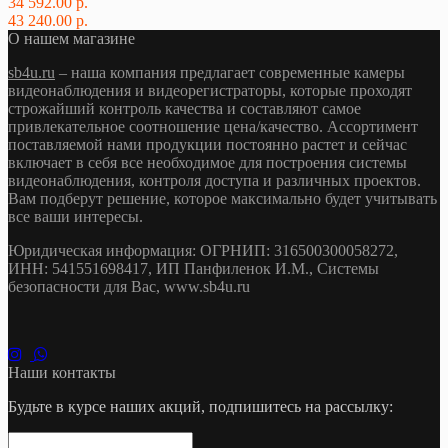
34 592.00 р.
43 240.00 р.
О нашем магазине
sb4u.ru
– наша компания предлагает современные камеры
видеонаблюдения и видеорегистраторы, которые проходят
строжайший контроль качества и составляют самое
привлекательное соотношение цена/качество. Ассортимент
поставляемой нами продукции постоянно растет и сейчас
включает в себя все необходимое для построения системы
видеонаблюдения, контроля доступа и различных проектов.
Вам подберут решение, которое максимально будет учитывать
все ваши интересы.
Юридическая информация: ОГРНИП: 316500300058272,
ИНН: 541551698417, ИП Панфиленок И.М., Системы
безопасности для Вас, www.sb4u.ru
Наши контакты
Будьте в курсе наших акций, подпишитесь на рассылку: