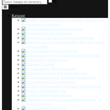
Меню
Каталог
Трубки для
подъездного домофона
Видеодомофоны
Видеокамеры
Видеорегистраторы
Жёсткие диски
и карты-памяти
Блоки питания
Кабельная продукция
Микрофоны
Разъёмы
Муляжи камер
Контроль доступа
Речевое оповещение
Сигнализации
Сетевое оборудование
Умный дом
Кронштейны
Комплекты
видеонаблюдения
Распродажа