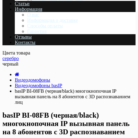
Статьи
Информация
О нас
Информация о доставке
Cпособы оплаты
Гарантия
Отзывы
Контакты
Цвета товара
серебро
черный
Видеодомофоны
Видеодомофоны basIP
basIP BI-08FB (черная/black) многокнопочная IP
вызывная панель на 8 абонентов с 3D распознаванием
лиц
basIP BI-08FB (черная/black)
многокнопочная IP вызывная панель
на 8 абонентов с 3D распознаванием