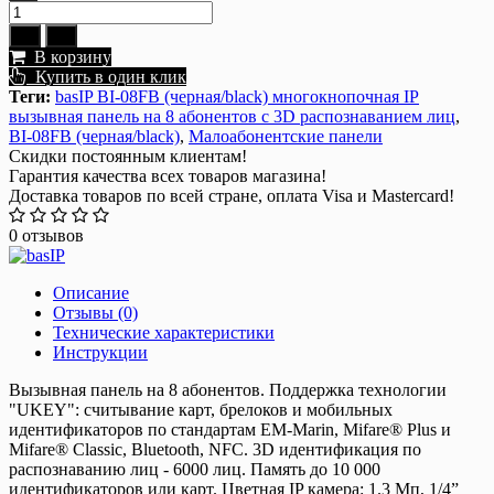
В корзину
Купить в один клик
Теги:
basIP BI-08FB (черная/black) многокнопочная IP
вызывная панель на 8 абонентов с 3D распознаванием лиц
,
BI-08FB (черная/black)
,
Малоабонентские панели
Скидки постоянным клиентам!
Гарантия качества всех товаров магазина!
Доставка товаров по всей стране, оплата Visa и Mastercard!
0 отзывов
Описание
Отзывы (0)
Технические характеристики
Инструкции
Вызывная панель на 8 абонентов. Поддержка технологии
"UKEY": считывание карт, брелоков и мобильных
идентификаторов по стандартам EM-Marin, Mifare® Plus и
Mifare® Classic, Bluetooth, NFC. 3D идентификация по
распознаванию лиц - 6000 лиц. Память до 10 000
идентификаторов или карт. Цветная IP камера: 1.3 Мп, 1/4”