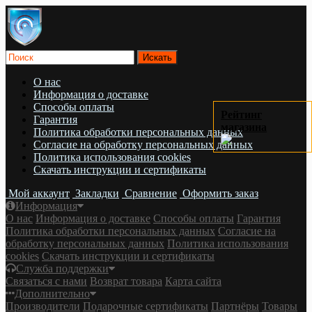
О нас
Информация о доставке
Cпособы оплаты
Рейтинг
Гарантия
магазина
Политика обработки персональных данных
Согласие на обработку персональных данных
Политика использования cookies
Скачать инструкции и сертификаты
Мой аккаунт
Закладки
Сравнение
Оформить заказ
Информация
О нас
Информация о доставке
Cпособы оплаты
Гарантия
Политика обработки персональных данных
Согласие на
обработку персональных данных
Политика использования
cookies
Скачать инструкции и сертификаты
Служба поддержки
Связаться с нами
Возврат товара
Карта сайта
Дополнительно
Производители
Подарочные сертификаты
Партнёры
Товары