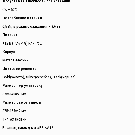
Допустимая влажность при хранении
0% – 60%
Потребление питания
6,5 Вт, в режиме ожидания – 3,6 Вт
Питание
+12 В (+8% -4%) или PoE
Корпус
Металлический
Цветовое решение
Gold(золото), Silver(серебро), Black(черная)
Размер под установку
355×140×53 мм
Размер самой панели
375×155×47 мм
Тип установки
Врезная, накладная с BR-AA12