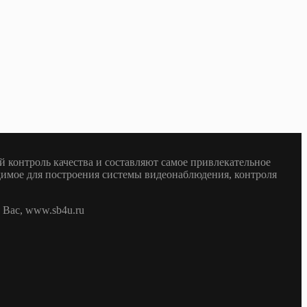
 контроль качества и составляют самое привлекательное
одимое для построения системы видеонаблюдения, контроля
Вас, www.sb4u.ru