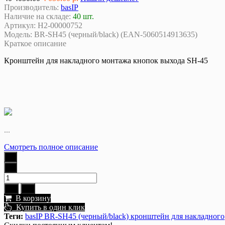
Производитель:
basIP
Наличие на складе:
40 шт.
Артикул:
Н2-00000752
Модель:
BR-SH45 (черный/black) (EAN-5060514913635)
Краткое описание
Кронштейн для накладного монтажа кнопок выхода SH-45
...
Смотреть полное описание
В корзину
Купить в один клик
Теги:
basIP BR-SH45 (черный/black) кронштейн для накладного