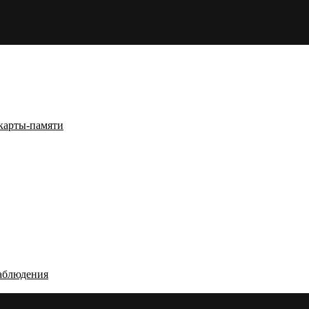
карты-памяти
аблюдения