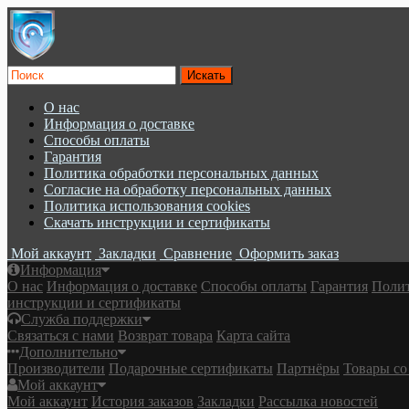
О нас
Информация о доставке
Cпособы оплаты
Гарантия
Политика обработки персональных данных
Согласие на обработку персональных данных
Политика использования cookies
Скачать инструкции и сертификаты
Мой аккаунт
Закладки
Сравнение
Оформить заказ
Информация
О нас
Информация о доставке
Cпособы оплаты
Гарантия
Полит
инструкции и сертификаты
Служба поддержки
Связаться с нами
Возврат товара
Карта сайта
Дополнительно
Производители
Подарочные сертификаты
Партнёры
Товары со
Мой аккаунт
Мой аккаунт
История заказов
Закладки
Рассылка новостей