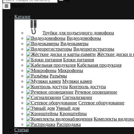
Меню
Каталог
Трубки для подъездного домофона
Видеодомофоны
Видеокамеры
Видеорегистраторы
Жёсткие диски и 
Блоки питания
Кабельная продукция
Микрофоны
Разъёмы
Муляжи камер
Контроль доступа
Речевое оповещение
Сигнализации
Сетевое оборудование
Умный дом
Кронштейны
Комплекты видеон
Распродажа
Статьи