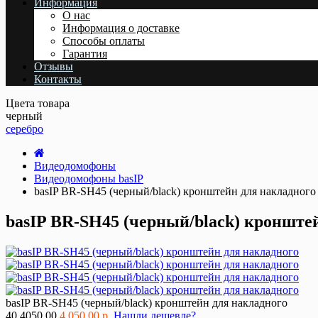
Информация
О нас
Информация о доставке
Cпособы оплаты
Гарантия
Отзывы
Контакты
Цвета товара
черный
серебро
Видеодомофоны
Видеодомофоны basIP
basIP BR-SH45 (черный/black) кронштейн для накладного
basIP BR-SH45 (черный/black) кронште
basIP BR-SH45 (черный/black) кронштейн для накладного
40
4050.00
4 050.00 р.
Нашли дешевле?