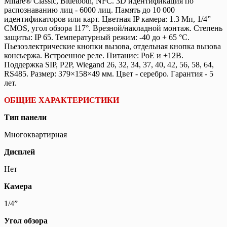
Mifare® Classic, Bluetooth, NFC. 3D идентификация по
распознаванию лиц - 6000 лиц. Память до 10 000
идентификаторов или карт. Цветная IP камера: 1.3 Мп, 1/4”
CMOS, угол обзора 117°. Врезной/накладной монтаж. Степень
защиты: IP 65. Температурный режим: -40 до + 65 °C.
Пьезоэлектрические кнопки вызова, отдельная кнопка вызова
консьержа. Встроенное реле. Питание: PoE и +12В.
Поддержка SIP, P2P, Wiegand 26, 32, 34, 37, 40, 42, 56, 58, 64,
RS485. Размер: 379×158×49 мм. Цвет - серебро. Гарантия - 5
лет.
ОБЩИЕ ХАРАКТЕРИСТИКИ
Тип панели
Многоквартирная
Дисплей
Нет
Камера
1/4”
Угол обзора