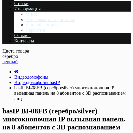
Статьи
Информация
О нас
Информация о доставке
Cпособы оплаты
Гарантия
Отзывы
Контакты
Цвета товара
серебро
черный
Видеодомофоны
Видеодомофоны basIP
basIP BI-08FB (серебро/silver) многокнопочная IP
вызывная панель на 8 абонентов с 3D распознаванием
лиц
basIP BI-08FB (серебро/silver)
многокнопочная IP вызывная панель
на 8 абонентов с 3D распознаванием