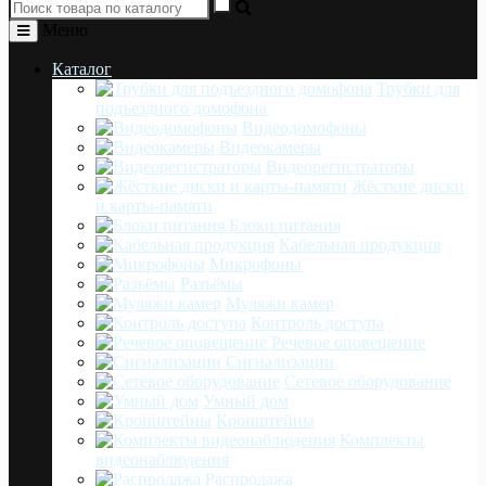
Меню
Каталог
Трубки для
подъездного домофона
Видеодомофоны
Видеокамеры
Видеорегистраторы
Жёсткие диски
и карты-памяти
Блоки питания
Кабельная продукция
Микрофоны
Разъёмы
Муляжи камер
Контроль доступа
Речевое оповещение
Сигнализации
Сетевое оборудование
Умный дом
Кронштейны
Комплекты
видеонаблюдения
Распродажа