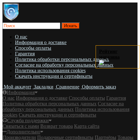
О нас
Информация о доставке
Cпособы оплаты
Рейтинг
Гарантия
магазина
Политика обработки персональных данных
Согласие на обработку персональных данных
Политика использования cookies
Скачать инструкции и сертификаты
Мой аккаунт
Закладки
Сравнение
Оформить заказ
Информация
О нас
Информация о доставке
Cпособы оплаты
Гарантия
Политика обработки персональных данных
Согласие на
обработку персональных данных
Политика использования
cookies
Скачать инструкции и сертификаты
Служба поддержки
Связаться с нами
Возврат товара
Карта сайта
Дополнительно
Производители
Подарочные сертификаты
Партнёры
Товары