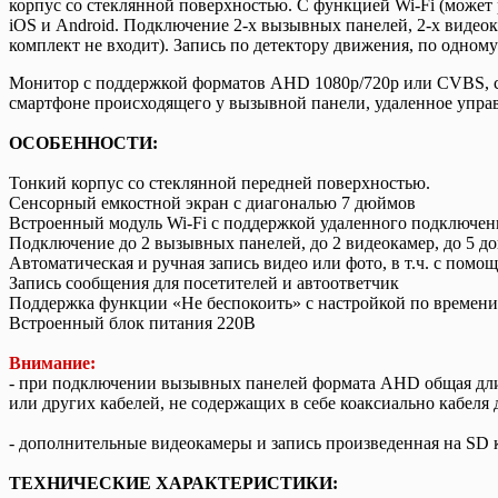
корпус со стеклянной поверхностью. С функцией Wi-Fi (может
iOS и Android. Подключение 2-х вызывных панелей, 2-х видеока
комплект не входит). Запись по детектору движения, по одно
Монитор с поддержкой форматов AHD 1080р/720p или CVBS, с
смартфоне происходящего у вызывной панели, удаленное упр
ОСОБЕННОСТИ:
Тонкий корпус со стеклянной передней поверхностью.
Сенсорный емкостной экран с диагональю 7 дюймов
Встроенный модуль Wi-Fi с поддержкой удаленного подключен
Подключение до 2 вызывных панелей, до 2 видеокамер, до 5 до
Автоматическая и ручная запись видео или фото, в т.ч. с пом
Запись сообщения для посетителей и автоответчик
Поддержка функции «Не беспокоить» с настройкой по времени
Встроенный блок питания 220В
Внимание:
- при подключении вызывных панелей формата AHD общая длин
или других кабелей, не содержащих в себе коаксиально кабеля
- дополнительные видеокамеры и запись произведенная на SD 
ТЕХНИЧЕСКИЕ ХАРАКТЕРИСТИКИ: