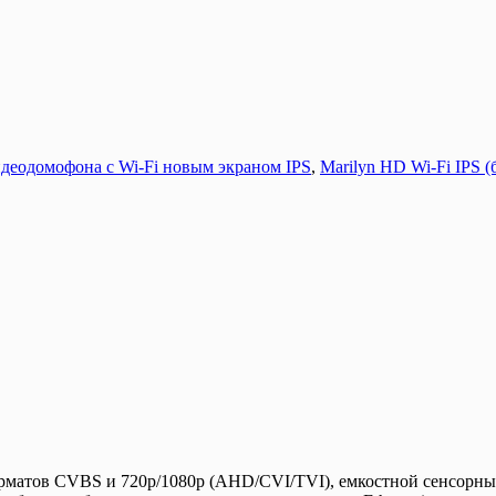
видеодомофона с Wi-Fi новым экраном IPS
,
Marilyn HD Wi-Fi IPS (
атов CVBS и 720p/1080p (AHD/CVI/TVI), емкостной сенсорный э