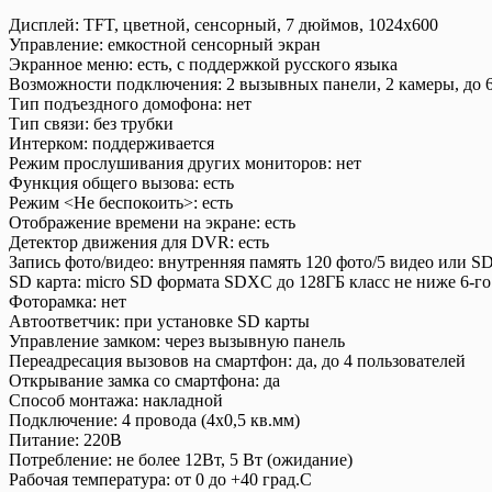
Дисплей: TFT, цветной, сенсорный, 7 дюймов, 1024х600
Управление: емкостной сенсорный экран
Экранное меню: есть, с поддержкой русского языка
Возможности подключения: 2 вызывных панели, 2 камеры, до 6
Тип подъездного домофона: нет
Тип связи: без трубки
Интерком: поддерживается
Режим прослушивания других мониторов: нет
Функция общего вызова: есть
Режим <Не беспокоить>: есть
Отображение времени на экране: есть
Детектор движения для DVR: есть
Запись фото/видео: внутренняя память 120 фото/5 видео или SD
SD карта: micro SD формата SDXC до 128ГБ класс не ниже 6-го
Фоторамка: нет
Автоответчик: при установке SD карты
Управление замком: через вызывную панель
Переадресация вызовов на смартфон: да, до 4 пользователей
Открывание замка со смартфона: да
Способ монтажа: накладной
Подключение: 4 провода (4х0,5 кв.мм)
Питание: 220В
Потребление: не более 12Вт, 5 Вт (ожидание)
Рабочая температура: от 0 до +40 град.С