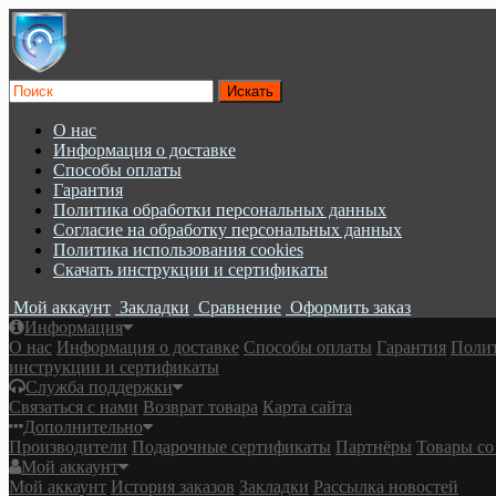
О нас
Информация о доставке
Cпособы оплаты
Гарантия
Политика обработки персональных данных
Согласие на обработку персональных данных
Политика использования cookies
Скачать инструкции и сертификаты
Мой аккаунт
Закладки
Сравнение
Оформить заказ
Информация
О нас
Информация о доставке
Cпособы оплаты
Гарантия
Полит
инструкции и сертификаты
Служба поддержки
Связаться с нами
Возврат товара
Карта сайта
Дополнительно
Производители
Подарочные сертификаты
Партнёры
Товары со
Мой аккаунт
Мой аккаунт
История заказов
Закладки
Рассылка новостей