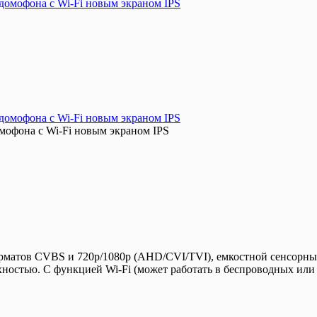
омофона с Wi-Fi новым экраном IPS
матов CVBS и 720p/1080p (AHD/CVI/TVI), емкостной сенсорный
рхностью. С функцией Wi-Fi (может работать в беспроводных или