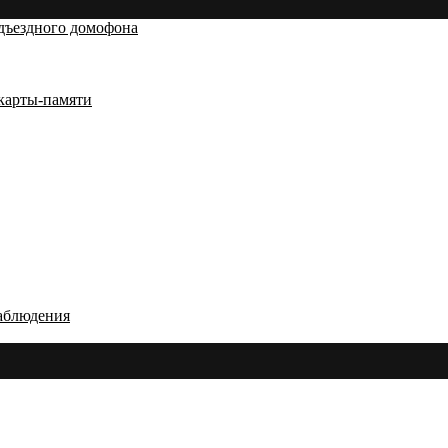
дъездного домофона
карты-памяти
аблюдения