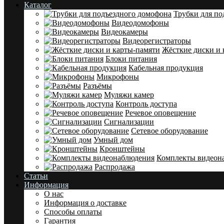
Каталог
Трубки для по
Видеодомофоны
Видеокамеры
Видеорегистраторы
Жёсткие диски и 
Блоки питания
Кабельная продукция
Микрофоны
Разъёмы
Муляжи камер
Контроль доступа
Речевое оповещение
Сигнализации
Сетевое оборудование
Умный дом
Кронштейны
Комплекты видеон
Распродажа
Статьи
Информация
О нас
Информация о доставке
Cпособы оплаты
Гарантия