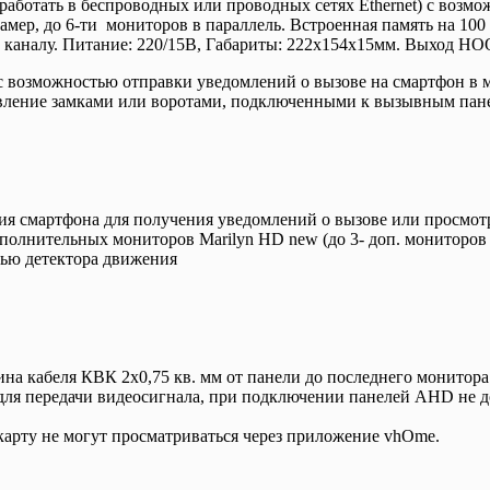
 работать в беспроводных или проводных сетях Ethernet) с воз
мер, до 6-ти мониторов в параллель. Встроенная память на 100 
му каналу. Питание: 220/15В, Габариты: 222х154х15мм. Выход 
 возможностью отправки уведомлений о вызове на смартфон в 
авление замками или воротами, подключенными к вызывным пан
ия смартфона для получения уведомлений о вызове или просмот
полнительных мониторов Marilyn HD new (до 3- доп. мониторов 
ощью детектора движения
а кабеля КВК 2х0,75 кв. мм от панели до последнего монитора
 для передачи видеосигнала, при подключении панелей AHD не д
карту не могут просматриваться через приложение vhOme.