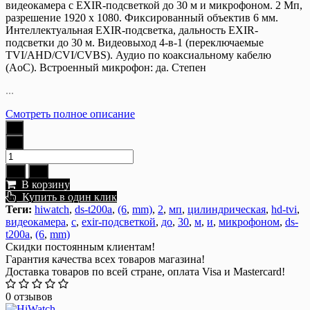
видеокамера с EXIR-подсветкой до 30 м и микрофоном. 2 Mп,
разрешение 1920 x 1080. Фиксированный объектив 6 мм.
Интеллектуальная EXIR-подсветка, дальность EXIR-
подсветки до 30 м. Видеовыход 4-в-1 (переключаемые
TVI/AHD/CVI/CVBS). Аудио по коаксиальному кабелю
(AoC). Встроенный микрофон: да. Степен
...
Смотреть полное описание
В корзину
Купить в один клик
Теги:
hiwatch
,
ds-t200a
,
(6
,
mm)
,
2
,
мп
,
цилиндрическая
,
hd-tvi
,
видеокамера
,
с
,
exir-подсветкой
,
до
,
30
,
м
,
и
,
микрофоном
,
ds-
t200a
,
(6
,
mm)
Скидки постоянным клиентам!
Гарантия качества всех товаров магазина!
Доставка товаров по всей стране, оплата Visa и Mastercard!
0 отзывов