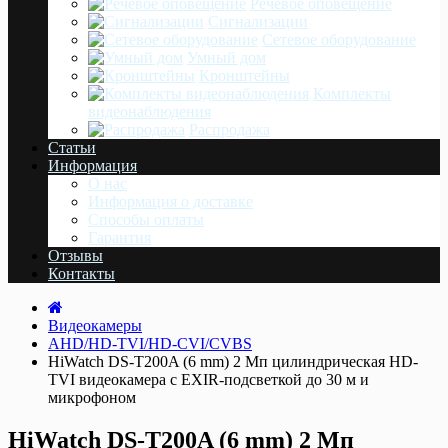
Речевое оповещение
Сигнализации
Сетевое оборудование
Умный дом
Кронштейны
Комплекты
видеонаблюдения
Распродажа
Статьи
Информация
О нас
Информация о доставке
Cпособы оплаты
Гарантия
Отзывы
Контакты
Видеокамеры
AHD/HD-TVI/HD-CVI/CVBS
HiWatch DS-T200A (6 mm) 2 Мп цилиндрическая HD-
TVI видеокамера с EXIR-подсветкой до 30 м и
микрофоном
HiWatch DS-T200A (6 mm) 2 Мп