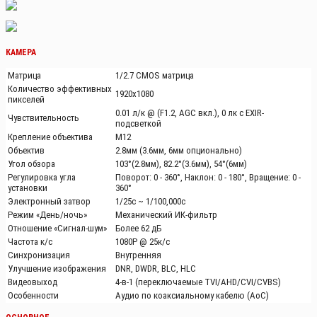
КАМЕРА
Матрица
1/2.7 CMOS матрица
Количество эффективных
1920х1080
пикселей
0.01 л/к @ (F1.2, AGC вкл.), 0 лк с EXIR-
Чувствительность
подсветкой
Крепление объектива
М12
Объектив
2.8мм (3.6мм, 6мм опционально)
Угол обзора
103°(2.8мм), 82.2°(3.6мм), 54°(6мм)
Регулировка угла
Поворот: 0 - 360°, Наклон: 0 - 180°, Вращение: 0 -
установки
360°
Электронный затвор
1/25с ~ 1/100,000с
Режим «День/ночь»
Механический ИК-фильтр
Отношение «Сигнал-шум»
Более 62 дБ
Частота к/с
1080Р @ 25к/с
Синхронизация
Внутренняя
Улучшение изображения
DNR, DWDR, BLC, HLC
Видеовыход
4-в-1 (переключаемые TVI/AHD/CVI/CVBS)
Особенности
Аудио по коаксиальному кабелю (AoC)