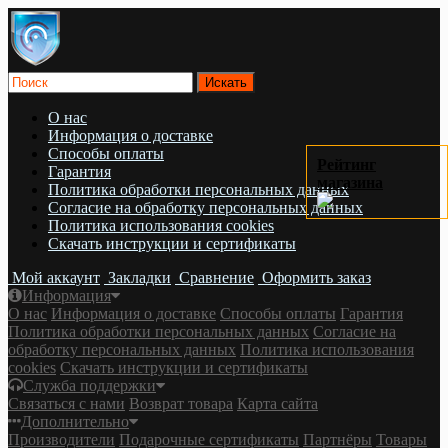
О нас
Информация о доставке
Cпособы оплаты
Рейтинг
Гарантия
магазина
Политика обработки персональных данных
Согласие на обработку персональных данных
Политика использования cookies
Скачать инструкции и сертификаты
Мой аккаунт
Закладки
Сравнение
Оформить заказ
Информация
О нас
Информация о доставке
Cпособы оплаты
Гарантия
Политика обработки персональных данных
Согласие на
обработку персональных данных
Политика использования
cookies
Скачать инструкции и сертификаты
Служба поддержки
Связаться с нами
Возврат товара
Карта сайта
Дополнительно
Производители
Подарочные сертификаты
Партнёры
Товары