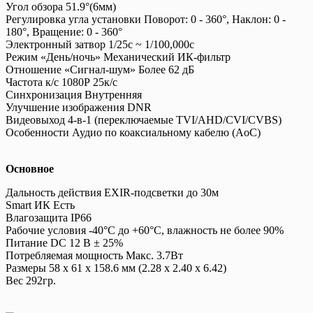
Угол обзора 51.9°(6мм)
Регулировка угла установки Поворот: 0 - 360°, Наклон: 0 -
180°, Вращение: 0 - 360°
Электронный затвор 1/25с ~ 1/100,000с
Режим «День/ночь» Механический ИК-фильтр
Отношение «Сигнал-шум» Более 62 дБ
Частота к/с 1080Р 25к/с
Синхронизация Внутренняя
Улучшение изображения DNR
Видеовыход 4-в-1 (переключаемые TVI/AHD/CVI/CVBS)
Особенности Аудио по коаксиальному кабелю (AoC)
Основное
Дальность действия EXIR-подсветки до 30м
Smart ИК Есть
Влагозащита IP66
Рабочие условия -40°С до +60°С, влажность не более 90%
Питание DC 12 В ± 25%
Потребляемая мощность Макс. 3.7Вт
Размеры 58 x 61 x 158.6 мм (2.28 x 2.40 x 6.42)
Вес 292гр.