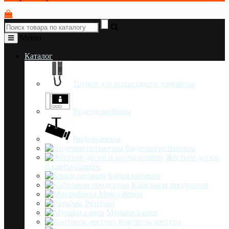
Меню
Каталог
Трубки для подъездного домофона
Видеодомофоны
Видеокамеры
Видеорегистраторы
Жёсткие диски
и карты-памяти
Блоки питания
Кабельная продукция
Микрофоны
Разъёмы
Муляжи камер
Контроль доступа