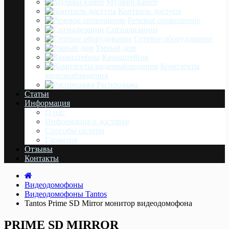
Муляжи камер
Контроль доступа
Речевое оповещение
Сигнализации
Сетевое оборудование
Умный дом
Кронштейны
Комплекты
видеонаблюдения
Распродажа
Статьи
Информация
О нас
Информация о доставке
Cпособы оплаты
Гарантия
Отзывы
Контакты
Видеодомофоны
Видеодомофоны Tantos
Tantos Prime SD Mirror монитор видеодомофона
PRIME SD MIRROR