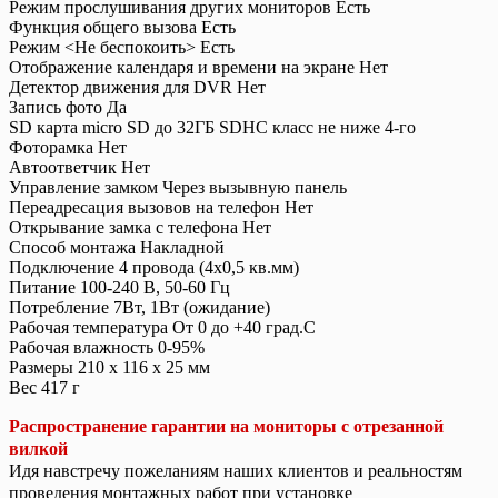
Режим прослушивания других мониторов Есть
Функция общего вызова Есть
Режим <Не беспокоить> Есть
Отображение календаря и времени на экране Нет
Детектор движения для DVR Нет
Запись фото Да
SD карта micro SD до 32ГБ SDHC класс не ниже 4-го
Фоторамка Нет
Автоответчик Нет
Управление замком Через вызывную панель
Переадресация вызовов на телефон Нет
Открывание замка с телефона Нет
Способ монтажа Накладной
Подключение 4 провода (4х0,5 кв.мм)
Питание 100-240 В, 50-60 Гц
Потребление 7Вт, 1Вт (ожидание)
Рабочая температура От 0 до +40 град.С
Рабочая влажность 0-95%
Размеры 210 х 116 х 25 мм
Вес 417 г
Распространение гарантии на мониторы с отрезанной
вилкой
Идя навстречу пожеланиям наших клиентов и реальностям
проведения монтажных работ при установке