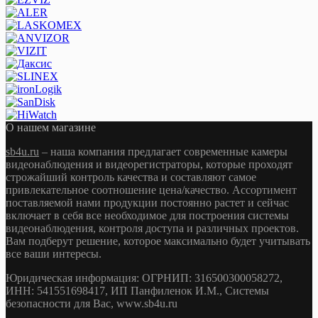
О нашем магазине
sb4u.ru
– наша компания предлагает современные камеры
видеонаблюдения и видеорегистраторы, которые проходят
строжайший контроль качества и составляют самое
привлекательное соотношение цена/качество. Ассортимент
поставляемой нами продукции постоянно растет и сейчас
включает в себя все необходимое для построения системы
видеонаблюдения, контроля доступа и различных проектов.
Вам подберут решение, которое максимально будет учитывать
все ваши интересы.
Юридическая информация: ОГРНИП: 316500300058272,
ИНН: 541551698417, ИП Панфиленок И.М., Системы
безопасности для Вас, www.sb4u.ru