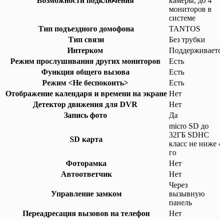
Возможности подключения
камеры, до 4
мониторов в
системе
Тип подъездного домофона
TANTOS
Тип связи
Без трубки
Интерком
Поддерживает
Режим прослушивания других мониторов
Есть
Функция общего вызова
Есть
Режим <Не беспокоить>
Есть
Отображение календаря и времени на экране
Нет
Детектор движения для DVR
Нет
Запись фото
Да
micro SD до
32ГБ SDHC
SD карта
класс не ниже 
го
Фоторамка
Нет
Автоответчик
Нет
Через
Управление замком
вызывную
панель
Переадресация вызовов на телефон
Нет