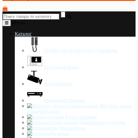
Меню
Каталог
Трубки для подъездного домофона
Видеодомофоны
Видеокамеры
Видеорегистраторы
Жёсткие диски
и карты-памяти
Блоки питания
Кабельная продукция
Микрофоны
Разъёмы