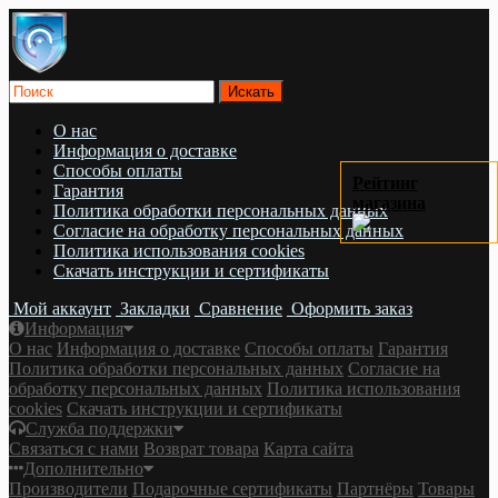
О нас
Информация о доставке
Cпособы оплаты
Рейтинг
Гарантия
магазина
Политика обработки персональных данных
Согласие на обработку персональных данных
Политика использования cookies
Скачать инструкции и сертификаты
Мой аккаунт
Закладки
Сравнение
Оформить заказ
Информация
О нас
Информация о доставке
Cпособы оплаты
Гарантия
Политика обработки персональных данных
Согласие на
обработку персональных данных
Политика использования
cookies
Скачать инструкции и сертификаты
Служба поддержки
Связаться с нами
Возврат товара
Карта сайта
Дополнительно
Производители
Подарочные сертификаты
Партнёры
Товары