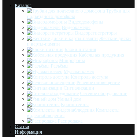
Каталог
Трубки для
подъездного домофона
Видеодомофоны
Видеокамеры
Видеорегистраторы
Жёсткие диски
и карты-памяти
Блоки питания
Кабельная продукция
Микрофоны
Разъёмы
Муляжи камер
Контроль доступа
Речевое оповещение
Сигнализации
Сетевое оборудование
Умный дом
Кронштейны
Комплекты
видеонаблюдения
Распродажа
Статьи
Информация