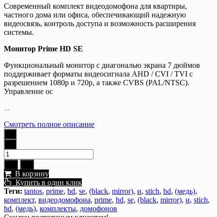
Современный комплект видеодомофона для квартиры,
частного дома или офиса, обеспечивающий надежную
видеосвязь, контроль доступа и возможность расширения
системы.
Монитор Prime HD SE
Функциональный монитор с диагональю экрана 7 дюймов
поддерживает форматы видеосигнала AHD / CVI / TVI с
разрешением 1080p и 720p, а также CVBS (PAL/NTSC).
Управление ос
...
Смотреть полное описание
В корзину
Купить в один клик
Теги:
tantos
,
prime
,
hd
,
se
,
(black
,
mirror)
,
и
,
stich
,
hd
,
(медь)
,
комплект
,
видеодомофона
,
prime
,
hd
,
se
,
(black
,
mirror)
,
и
,
stich
,
hd
,
(медь)
,
комплекты
,
домофонов