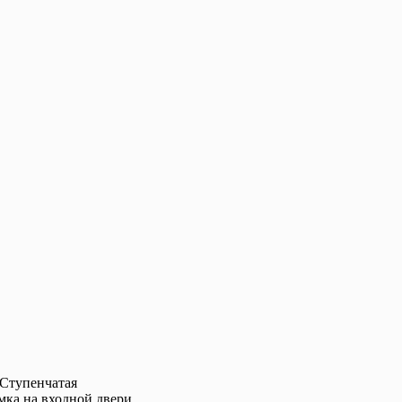
 Ступенчатая
мка на входной двери,