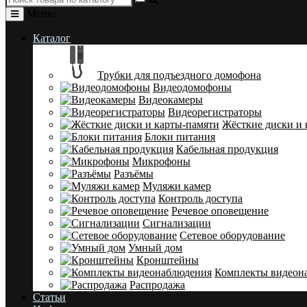
Меню
Каталог
Трубки для подъездного домофона
Видеодомофоны
Видеокамеры
Видеорегистраторы
Жёсткие диски и 
Блоки питания
Кабельная продукция
Микрофоны
Разъёмы
Муляжи камер
Контроль доступа
Речевое оповещение
Сигнализации
Сетевое оборудование
Умный дом
Кронштейны
Комплекты видеон
Распродажа
Статьи