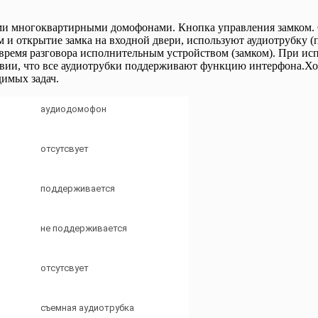
ми многоквартирными домофонами. Кнопка управления замком. С
ом и открытие замка на входной двери, используют аудиотрубку 
 время разговора исполнительным устройством (замком). При ис
ловии, что все аудиотрубки поддерживают функцию интерфона.Х
димых задач.
аудиодомофон
отсутсвует
поддерживается
не поддерживается
отсутсвует
съемная аудиотрубка