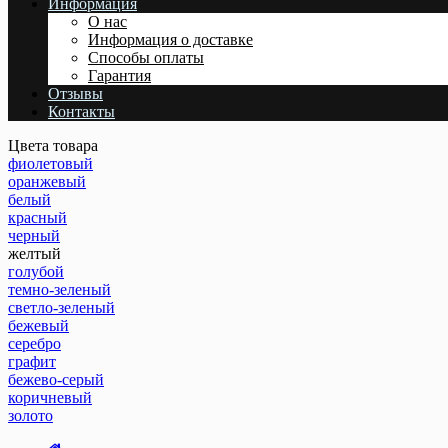
Информация
О нас
Информация о доставке
Cпособы оплаты
Гарантия
Отзывы
Контакты
Цвета товара
фиолетовый
оранжевый
белый
красный
черный
желтый
голубой
темно-зеленый
светло-зеленый
бежевый
серебро
графит
бежево-серый
коричневый
золото