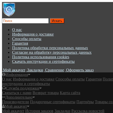
О нас
Информация о доставке
Cпособы оплаты
Гарантия
Политика обработки персональных данных
Согласие на обработку персональных данных
Политика использования cookies
Скачать инструкции и сертификаты
Мой аккаунт
Закладки
Сравнение
Оформить заказ
Информация
О нас
Информация о доставке
Cпособы оплаты
Гарантия
Полит
инструкции и сертификаты
Служба поддержки
Связаться с нами
Возврат товара
Карта сайта
Дополнительно
Производители
Подарочные сертификаты
Партнёры
Товары со
Мой аккаунт
Мой аккаунт
История заказов
Закладки
Рассылка новостей