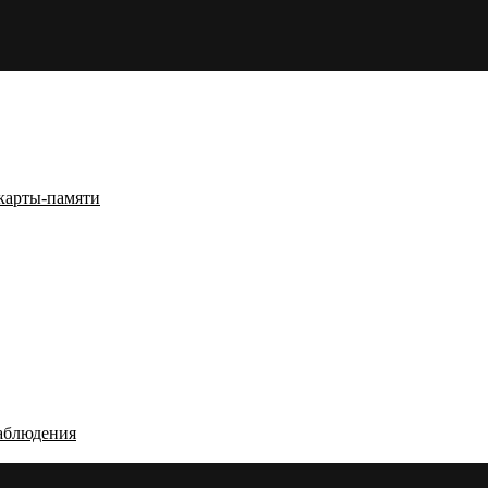
карты-памяти
аблюдения