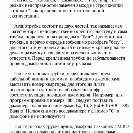
редких неисправностей замечен выход из строя кнопки
"открыть" как правило, в местах интенсивной
эксплуатации.
Аудиотрубка состоит из двух частей, так называемая
"база" которая непосредственно крепится на стену и сама
трубка, подключенная проводом к "базе". Для монтажа
трубки, в первую очередь необходимо разобрать "базу",
для этого откручиваем 2 болта и снимаем крышку, далее
делаем разметку и сверлим в размеченных местах
отверстия. Перед креплением трубки не забудьте завести
провод домофонной линии внутрь базы!
После установки трубки, перед подключением
кабельной линии к клеммам, необходимо джамперами
выставить номер квартиры, для этого на плате
переговорного устройства обозначены цифры,
соответствующие позициям джамперов. Например: для
программирования номера "88" следует поставить
джамперы на вилки с номерами 64, 16, 8 (64 + 16 + 8 = 88).
Важно! Нельзя снимать все джампера т.к. номер "0" в
домофоне не используется!
После того как трубка аудиодомофона Laskomex LM-8D
закреплена и номер квартиры настроен джамперами,