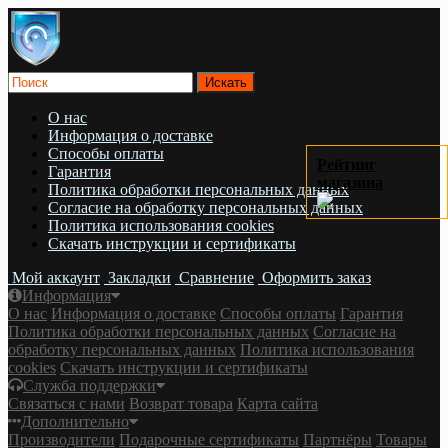
О нас
Информация о доставке
Cпособы оплаты
Рейтинг
Гарантия
магазина
Политика обработки персональных данных
Согласие на обработку персональных данных
Политика использования cookies
Скачать инструкции и сертификаты
Мой аккаунт
Закладки
Сравнение
Оформить заказ
Информация
О нас
Информация о доставке
Cпособы оплаты
Гарантия
Политика обработки персональных данных
Согласие на
обработку персональных данных
Политика использования
cookies
Скачать инструкции и сертификаты
Служба поддержки
Связаться с нами
Возврат товара
Карта сайта
Дополнительно
Производители
Подарочные сертификаты
Партнёры
Товары