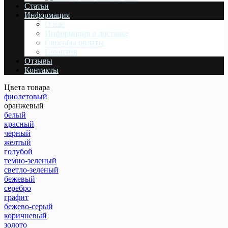
Статьи
Информация
О нас
Информация о доставке
Cпособы оплаты
Гарантия
Отзывы
Контакты
Цвета товара
фиолетовый
оранжевый
белый
красный
черный
желтый
голубой
темно-зеленый
светло-зеленый
бежевый
серебро
графит
бежево-серый
коричневый
золото