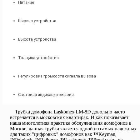
Питание
Ширина устройства
Высота устройства
Толщина устройства
Регулировка громкости сигнала вызова
Световая индикация вызова
Трубка домофона Laskomex LM-8D довольно часто
встречается в московских квартирах. И как показывает
наша многолетняя практика обслуживания домофонов в
Москве, данная трубка является одной из самых надежных
для таких "цифровых" домофонов как
™Keyman,
™Polylock, ™Raikman, ™Laskomex, ™Proel и др.,
из