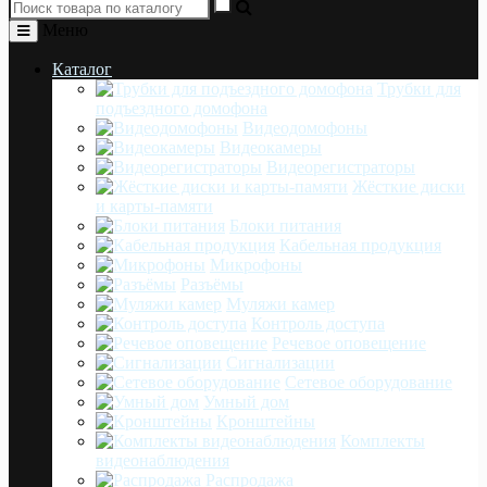
Меню
Каталог
Трубки для
подъездного домофона
Видеодомофоны
Видеокамеры
Видеорегистраторы
Жёсткие диски
и карты-памяти
Блоки питания
Кабельная продукция
Микрофоны
Разъёмы
Муляжи камер
Контроль доступа
Речевое оповещение
Сигнализации
Сетевое оборудование
Умный дом
Кронштейны
Комплекты
видеонаблюдения
Распродажа