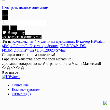
Смотреть полное описание
В корзину
Купить в один клик
Теги:
Комплект из 4-х уличных купольных IP камер HiWatch
(4Mpx/2.8mm/PoE) с микрофоном
,
DS-N304P+DS-
I453M(2.8mm)*4шт+DS-1280ZJ-S*4шт
,
Скидки постоянным клиентам!
Гарантия качества всех товаров магазина!
Доставка товаров по всей стране, оплата Visa и Mastercard!
0 отзывов
Описание
Комплектующие
Отзывы (0)