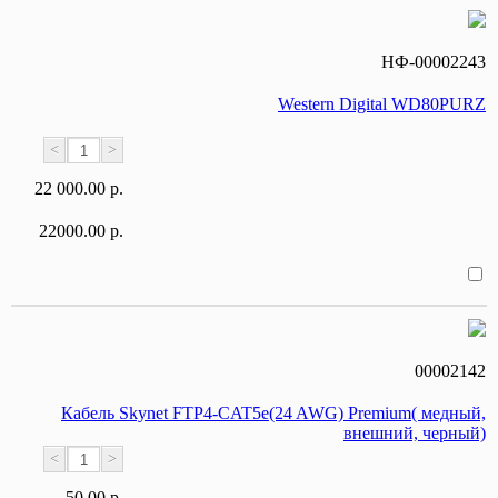
НФ-00002243
Western Digital WD80PURZ
<
>
22 000.00 р.
22000.00 р.
00002142
Кабель Skynet FTP4-CAT5e(24 AWG) Premium( медный,
внешний, черный)
<
>
50.00 р.