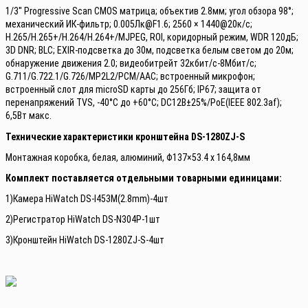
1/3'' Progressive Scan CMOS матрица; объектив 2.8мм; угол обзора 98°;
механический ИК-фильтр; 0.005Лк@F1.6; 2560 × 1440@20к/с;
H.265/H.265+/H.264/H.264+/MJPEG, ROI, коридорный режим, WDR 120дБ;
3D DNR; BLC; EXIR-подсветка до 30м, подсветка белым светом до 20м;
обнаружение движения 2.0; видеобитрейт 32кбит/с-8Мбит/с;
G.711/G.722.1/G.726/MP2L2/PCM/AAC; встроенный микрофон;
встроенный слот для microSD карты до 256Гб; IP67; защита от
перенапряжений TVS, -40°C до +60°C; DC12В±25%/PoE(IEEE 802.3af);
6,5Вт макс.
Технические характеристики кронштейна DS-1280ZJ-S
Монтажная коробка, белая, алюминий, Φ137×53.4 x 164,8мм
Комплект поставляется отдельными товарными единицами:
1)Камера HiWatch DS-I453M(2.8mm)-4шт
2)Регистратор HiWatch DS-N304P-1шт
3)Кронштейн HiWatch DS-1280ZJ-S-4шт