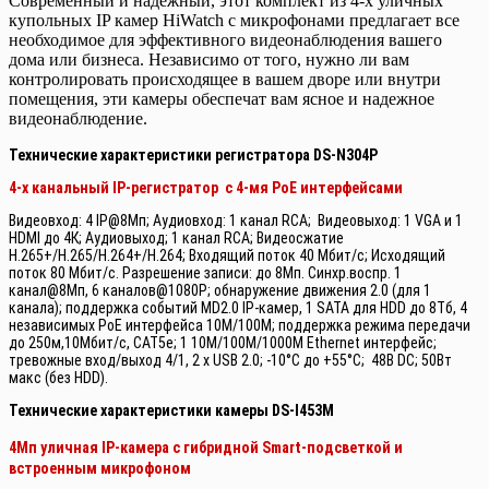
Современный и надежный, этот комплект из 4-х уличных
купольных IP камер HiWatch с микрофонами предлагает все
необходимое для эффективного видеонаблюдения вашего
дома или бизнеса. Независимо от того, нужно ли вам
контролировать происходящее в вашем дворе или внутри
помещения, эти камеры обеспечат вам ясное и надежное
видеонаблюдение.
Технические характеристики регистратора DS-N304P
4-х канальный IP-регистратор c 4-мя PoE интерфейсами
Видеовход: 4 IP@8Мп; Аудиовход: 1 канал RCA; Видеовыход: 1 VGA и 1
HDMI до 4К; Аудиовыход; 1 канал RCA; Видеосжатие
H.265+/H.265/H.264+/H.264; Входящий поток 40 Мбит/с; Исходящий
поток 80 Мбит/с. Разрешение записи: до 8Мп. Синхр.воспр. 1
канал@8Мп, 6 каналов@1080P; обнаружение движения 2.0 (для 1
канала); поддержка событий MD2.0 IP-камер, 1 SATA для HDD до 8Тб, 4
независимых PoE интерфейса 10M/100M; поддержка режима передачи
до 250м,10Мбит/с, CAT5e; 1 10M/100M/1000M Ethernet интерфейс;
тревожные вход/выход 4/1, 2 х USB 2.0; -10°C до +55°C; 48В DC; 50Вт
макс (без HDD).
Технические характеристики камеры DS-I453M
4Мп уличная IP-камера с гибридной Smart-подсветкой и
встроенным микрофоном