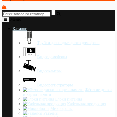
Меню
Каталог
Трубки для подъездного домофона
Видеодомофоны
Видеокамеры
Видеорегистраторы
Жёсткие диски
и карты-памяти
Блоки питания
Кабельная продукция
Микрофоны
Разъёмы