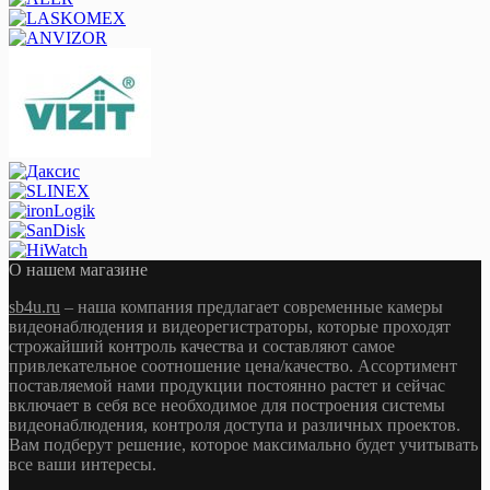
О нашем магазине
sb4u.ru
– наша компания предлагает современные камеры
видеонаблюдения и видеорегистраторы, которые проходят
строжайший контроль качества и составляют самое
привлекательное соотношение цена/качество. Ассортимент
поставляемой нами продукции постоянно растет и сейчас
включает в себя все необходимое для построения системы
видеонаблюдения, контроля доступа и различных проектов.
Вам подберут решение, которое максимально будет учитывать
все ваши интересы.