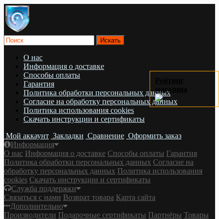
О нас
Информация о доставке
Cпособы оплаты
Рейтинг
Гарантия
магазина
Политика обработки персональных данных
Согласие на обработку персональных данных
Политика использования cookies
Скачать инструкции и сертификаты
Мой аккаунт
Закладки
Сравнение
Оформить заказ
Информация
О нас
Информация о доставке
Cпособы оплаты
Гарантия
Политика обработки персональных данных
Согласие на
обработку персональных данных
Политика использования
cookies
Скачать инструкции и сертификаты
Служба поддержки
Связаться с нами
Возврат товара
Карта сайта
Дополнительно
Производители
Подарочные сертификаты
Партнёры
Товары