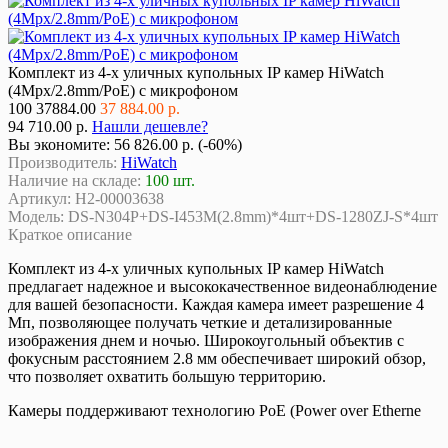
Комплект из 4-х уличных купольных IP камер HiWatch
(4Mpx/2.8mm/PoE) с микрофоном
100
37884.00
37 884.00 р.
94 710.00 р.
Нашли дешевле?
Вы экономите:
56 826.00 р. (-60%)
Производитель:
HiWatch
Наличие на складе:
100 шт.
Артикул:
Н2-00003638
Модель:
DS-N304P+DS-I453M(2.8mm)*4шт+DS-1280ZJ-S*4шт
Краткое описание
Комплект из 4-х уличных купольных IP камер HiWatch
предлагает надежное и высококачественное видеонаблюдение
для вашей безопасности. Каждая камера имеет разрешение 4
Мп, позволяющее получать четкие и детализированные
изображения днем и ночью. Широкоугольный объектив с
фокусным расстоянием 2.8 мм обеспечивает широкий обзор,
что позволяет охватить большую территорию.
Камеры поддерживают технологию PoE (Power over Etherne
...