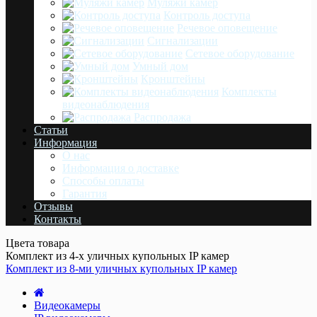
Муляжи камер
Контроль доступа
Речевое оповещение
Сигнализации
Сетевое оборудование
Умный дом
Кронштейны
Комплекты
видеонаблюдения
Распродажа
Статьи
Информация
О нас
Информация о доставке
Cпособы оплаты
Гарантия
Отзывы
Контакты
Цвета товара
Комплект из 4-х уличных купольных IP камер
Комплект из 8-ми уличных купольных IP камер
Видеокамеры