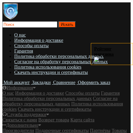
О нас
Информация о доставке
Cпособы оплаты
Рейтинг
Гарантия
магазина
Политика обработки персональных данных
Согласие на обработку персональных данных
Политика использования cookies
Скачать инструкции и сертификаты
Мой аккаунт
Закладки
Сравнение
Оформить заказ
Информация
О нас
Информация о доставке
Cпособы оплаты
Гарантия
Политика обработки персональных данных
Согласие на
обработку персональных данных
Политика использования
cookies
Скачать инструкции и сертификаты
Служба поддержки
Связаться с нами
Возврат товара
Карта сайта
Дополнительно
Производители
Подарочные сертификаты
Партнёры
Товары