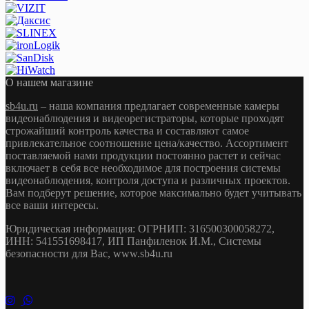
О нашем магазине
sb4u.ru
– наша компания предлагает современные камеры
видеонаблюдения и видеорегистраторы, которые проходят
строжайший контроль качества и составляют самое
привлекательное соотношение цена/качество. Ассортимент
поставляемой нами продукции постоянно растет и сейчас
включает в себя все необходимое для построения системы
видеонаблюдения, контроля доступа и различных проектов.
Вам подберут решение, которое максимально будет учитывать
все ваши интересы.
Юридическая информация: ОГРНИП: 316500300058272,
ИНН: 541551698417, ИП Панфиленок И.М., Системы
безопасности для Вас, www.sb4u.ru