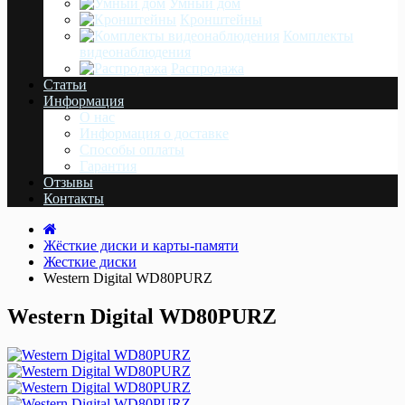
Умный дом
Кронштейны
Комплекты
видеонаблюдения
Распродажа
Статьи
Информация
О нас
Информация о доставке
Cпособы оплаты
Гарантия
Отзывы
Контакты
Жёсткие диски и карты-памяти
Жесткие диски
Western Digital WD80PURZ
Western Digital WD80PURZ