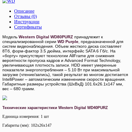
Описание
Отзывы (0)
Инструкции
Сертификаты
Модель
Western Digital WD80PURZ
принадлежит к
специализированной серии
WD Purple
, предназначенной для
систем видеонаблюдения. Объем жесткого диска составляет
8Тб, форм-фактор 3.5 дюйма, интерфейс SATA 6 Гб/с. На
«борту» присутствуют технологии AllFrame для снижения
вероятности пропуска кадров и Advanced Format Technology,
увеличивающая плотность записи. HDD имеет умеренные
показатели энергопотребления – 5.10 Вт при максимальной
загрузке (чтение/запись), такой результат во многом достигается
IntelliPower – автоматическим изменением скорости вращения.
Габаритные размеры устройства (ШхВхД) 101.6x26.1x147 мм,
вес – 680 грамм.
Технические характеристики Western Digital WD40PURZ
Единица измерения: 1 шт
Габариты (мм): 102x26x147