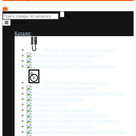
Меню
Каталог
Трубки для подъездного домофона
Видеодомофоны
Видеокамеры
Видеорегистраторы
Жёсткие диски и карты-памяти
Блоки питания
Кабельная продукция
Микрофоны
Разъёмы
Муляжи камер
Контроль доступа
Речевое оповещение
Сигнализации
Сетевое оборудование