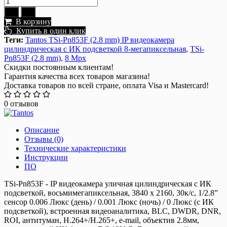
В корзину
Купить в один клик
Теги:
Tantos TSi-Pn853F (2.8 mm) IP видеокамера
цилиндрическая с ИК подсветкой 8-мегапиксельная
,
TSi-
Pn853F (2.8 mm)
,
8 Mpx
Скидки постоянным клиентам!
Гарантия качества всех товаров магазина!
Доставка товаров по всей стране, оплата Visa и Mastercard!
0 отзывов
Описание
Отзывы (0)
Технические характеристики
Инструкции
ПО
TSi-Pn853F - IP видеокамера уличная цилиндрическая с ИК
подсветкой, восьмимегапиксельная, 3840 x 2160, 30к/с, 1/2.8”
сенсор 0.006 Люкс (день) / 0.001 Люкс (ночь) / 0 Люкс (с ИК
подсветкой), встроенная видеоаналитика, BLC, DWDR, DNR,
ROI, антитуман, Н.264+/H.265+, e-mail, объектив 2.8мм,