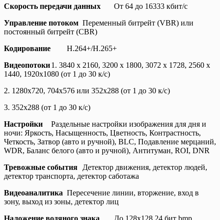
Скорость передачи данных
От 64 до 16333 кбит/с
Управление потоком
Переменный битрейт (VBR) или
постоянный битрейт (CBR)
Кодирование
H.264+/H.265+
Видеопотоки
1. 3840 x 2160, 3200 x 1800, 3072 x 1728, 2560 x
1440, 1920x1080 (от 1 до 30 к/с)
2. 1280х720, 704x576 или 352x288 (от 1 до 30 к/с)
3. 352x288 (от 1 до 30 к/с)
Настройки
Раздельные настройки изображения для дня и
ночи: Яркость, Насыщенность, Цветность, Контрастность,
Четкость, Затвор (авто и ручной), BLC, Подавление мерцаний,
WDR, Баланс белого (авто и ручной), Антитуман, ROI, DNR
Тревожные события
Детектор движения, детектор людей,
детектор транспорта, детектор саботажа
Видеоаналитика
Пересечение линии, вторжение, вход в
зону, выход из зоны, детектор лиц
Наложение водяного знака
До 128х128 24 бит bmp