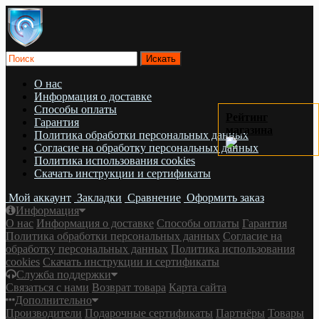
О нас
Информация о доставке
Cпособы оплаты
Рейтинг
Гарантия
магазина
Политика обработки персональных данных
Согласие на обработку персональных данных
Политика использования cookies
Скачать инструкции и сертификаты
Мой аккаунт
Закладки
Сравнение
Оформить заказ
Информация
О нас
Информация о доставке
Cпособы оплаты
Гарантия
Политика обработки персональных данных
Согласие на
обработку персональных данных
Политика использования
cookies
Скачать инструкции и сертификаты
Служба поддержки
Связаться с нами
Возврат товара
Карта сайта
Дополнительно
Производители
Подарочные сертификаты
Партнёры
Товары