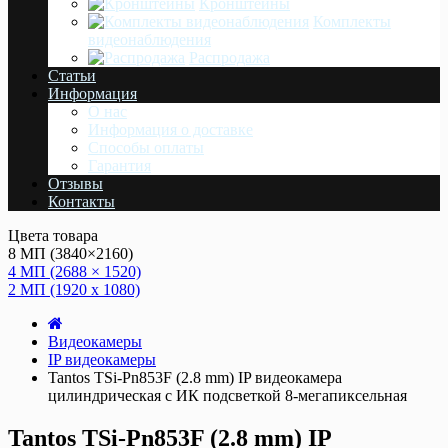
Кронштейны
Комплекты
видеонаблюдения
Распродажа
Статьи
Информация
О нас
Информация о доставке
Cпособы оплаты
Гарантия
Отзывы
Контакты
Цвета товара
8 МП (3840×2160)
4 МП (2688 × 1520)
2 МП (1920 х 1080)
Видеокамеры
IP видеокамеры
Tantos TSi-Pn853F (2.8 mm) IP видеокамера
цилиндрическая с ИК подсветкой 8-мегапиксельная
Tantos TSi-Pn853F (2.8 mm) IP