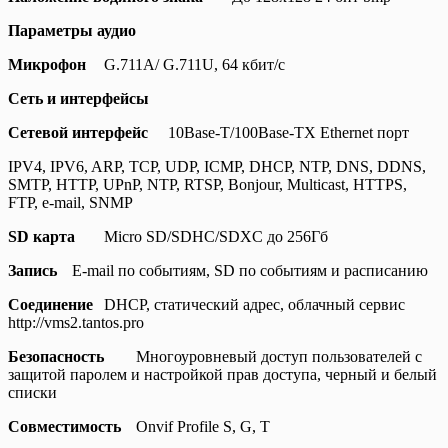
Параметры аудио
Микрофон
G.711A/ G.711U, 64 кбит/с
Сеть и интерфейсы
Сетевой интерфейс
10Base-T/100Base-TX Ethernet порт
IPV4, IPV6, ARP, TCP, UDP, ICMP, DHCP, NTP, DNS, DDNS,
SMTP, HTTP, UPnP, NTP, RTSP, Bonjour, Multicast, HTTPS,
FTP, e-mail, SNMP
SD карта
Micro SD/SDHC/SDXC до 256Гб
Запись
E-mail по событиям, SD по событиям и расписанию
Соединение
DHCP, статический адрес, облачный сервис
http://vms2.tantos.pro
Безопасность
Многоуровневый доступ пользователей с
защитой паролем и настройкой прав доступа, черный и белый
списки
Совместимость
Onvif Profile S, G, T