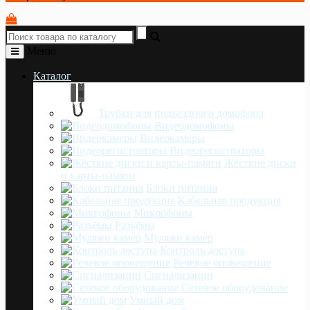
Меню
Каталог
Трубки для подъездного домофона
Видеодомофоны
Видеокамеры
Видеорегистраторы
Жёсткие диски
и карты-памяти
Блоки питания
Кабельная продукция
Микрофоны
Разъёмы
Муляжи камер
Контроль доступа
Речевое оповещение
Сигнализации
Сетевое оборудование
Умный дом