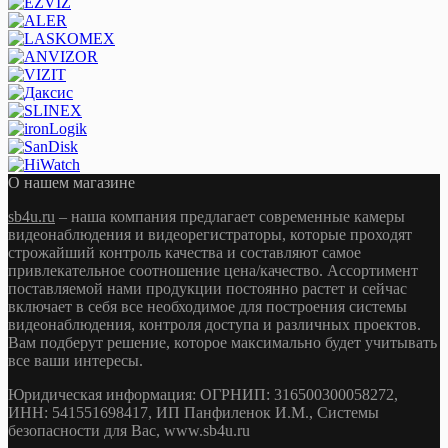
О нашем магазине
sb4u.ru
– наша компания предлагает современные камеры
видеонаблюдения и видеорегистраторы, которые проходят
строжайший контроль качества и составляют самое
привлекательное соотношение цена/качество. Ассортимент
поставляемой нами продукции постоянно растет и сейчас
включает в себя все необходимое для построения системы
видеонаблюдения, контроля доступа и различных проектов.
Вам подберут решение, которое максимально будет учитывать
все ваши интересы.
Юридическая информация: ОГРНИП: 316500300058272,
ИНН: 541551698417, ИП Панфиленок И.М., Системы
безопасности для Вас, www.sb4u.ru