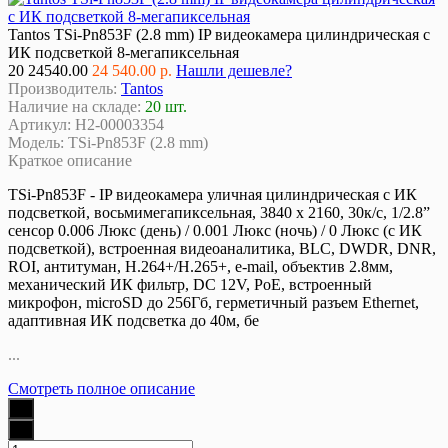
Tantos TSi-Pn853F (2.8 mm) IP видеокамера цилиндрическая с
ИК подсветкой 8-мегапиксельная
20
24540.00
24 540.00 р.
Нашли дешевле?
Производитель:
Tantos
Наличие на складе:
20 шт.
Артикул:
Н2-00003354
Модель:
TSi-Pn853F (2.8 mm)
Краткое описание
TSi-Pn853F - IP видеокамера уличная цилиндрическая с ИК
подсветкой, восьмимегапиксельная, 3840 x 2160, 30к/с, 1/2.8”
сенсор 0.006 Люкс (день) / 0.001 Люкс (ночь) / 0 Люкс (с ИК
подсветкой), встроенная видеоаналитика, BLC, DWDR, DNR,
ROI, антитуман, Н.264+/H.265+, e-mail, объектив 2.8мм,
механический ИК фильтр, DC 12V, PoE, встроенный
микрофон, microSD до 256Гб, герметичный разъем Ethernet,
адаптивная ИК подсветка до 40м, бе
...
Смотреть полное описание