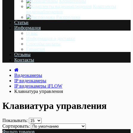
Кронштейны
Комплекты
видеонаблюдения
Распродажа
Статьи
Информация
О нас
Информация о доставке
Cпособы оплаты
Гарантия
Отзывы
Контакты
Видеокамеры
IP видеокамеры
IP видеокамеры iFLOW
Клавиатура управления
Клавиатура управления
Показывать:
Сортировать:
Фильтр товаров