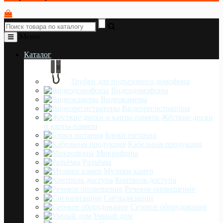
Меню
Каталог
Трубки для подъездного домофона
Видеодомофоны
Видеокамеры
Видеорегистраторы
Жёсткие диски
и карты-памяти
Блоки питания
Кабельная продукция
Микрофоны
Разъёмы
Муляжи камер
Контроль доступа
Речевое оповещение
Сигнализации
Сетевое оборудование
Умный дом