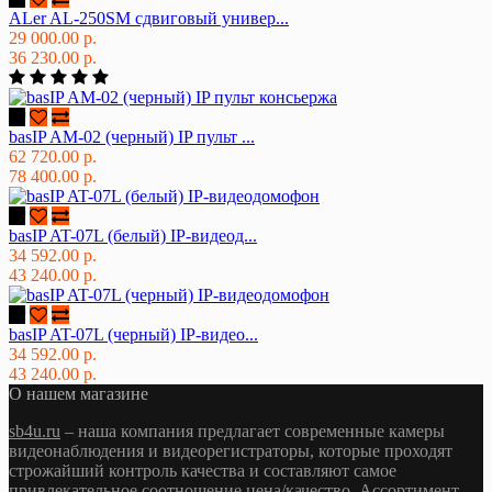
ALer AL-250SM сдвиговый универ...
29 000.00 р.
36 230.00 р.
basIP AM-02 (черный) IP пульт ...
62 720.00 р.
78 400.00 р.
basIP AT-07L (белый) IP-видеод...
34 592.00 р.
43 240.00 р.
basIP AT-07L (черный) IP-видео...
34 592.00 р.
43 240.00 р.
О нашем магазине
sb4u.ru
– наша компания предлагает современные камеры
видеонаблюдения и видеорегистраторы, которые проходят
строжайший контроль качества и составляют самое
привлекательное соотношение цена/качество. Ассортимент