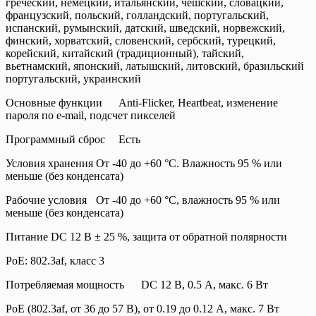
греческий, немецкий, итальянский, чешский, словацкий,
французский, польский, голландский, португальский,
испанский, румынский, датский, шведский, норвежский,
финский, хорватский, словенский, сербский, турецкий,
корейский, китайский (традиционный), тайский,
вьетнамский, японский, латышский, литовский, бразильский
португальский, украинский
Основные функции
Anti-Flicker, Heartbeat, изменение
пароля по e-mail, подсчет пикселей
Программный сброс
Есть
Условия хранения
От -40 до +60 °C. Влажность 95 % или
меньше (без конденсата)
Рабочие условия
От -40 до +60 °C, влажность 95 % или
меньше (без конденсата)
Питание
DC 12 В ± 25 %, защита от обратной полярности
PoE: 802.3af, класс 3
Потребляемая мощность
DC 12 В, 0.5 A, макс. 6 Вт
PoE (802.3af, от 36 до 57 В), от 0.19 до 0.12 A, макс. 7 Вт