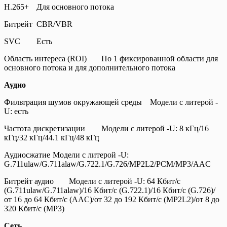
H.265+
Для основного потока
Битрейт
CBR/VBR
SVC
Есть
Область интереса (ROI)
По 1 фиксированной области для
основного потока и для дополнительного потока
Аудио
Фильтрация шумов окружающей среды
Модели с литерой -
U: есть
Частота дискретизации
Модели с литерой -U: 8 кГц/16
кГц/32 кГц/44.1 кГц/48 кГц
Аудиосжатие
Модели с литерой -U:
G.711ulaw/G.711alaw/G.722.1/G.726/MP2L2/PCM/MP3/AAC
Битрейт аудио
Модели с литерой -U: 64 Кбит/с
(G.711ulaw/G.711alaw)/16 Кбит/с (G.722.1)/16 Кбит/с (G.726)/
от 16 до 64 Кбит/с (AAC)/от 32 до 192 Кбит/с (MP2L2)/от 8 до
320 Кбит/с (MP3)
Сеть