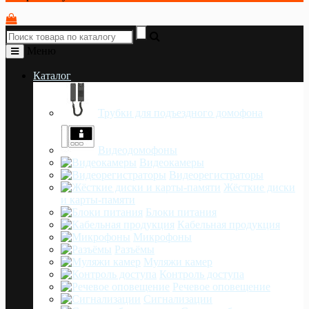
Меню
Каталог
Трубки для подъездного домофона
Видеодомофоны
Видеокамеры
Видеорегистраторы
Жёсткие диски
и карты-памяти
Блоки питания
Кабельная продукция
Микрофоны
Разъёмы
Муляжи камер
Контроль доступа
Речевое оповещение
Сигнализации