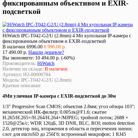
фиксированным объективом и EXIR-
подсветкой
HiWatch IPC-T042-G2/U (2.8mm) 4 Мп купольная IP-камера с
фиксированным объективом и EXIR-подсветкой
В наличии
6996.00
6 996.00 р.
17 490.00 р.
Нашли дешевле?
Вы экономите:
10 494.00 р. (-60%)
Производитель:
HiWatch
Наличие на складе:
В наличии
Артикул:
Н2-00000784
Модель:
IPC-T042-G2/U (2.8mm)
Краткое описание
4Мп уличная IP-камера с EXIR-подсветкой до 30м
1/3" Progressive Scan CMOS; объектив 2.8мм; угол обзора 103°;
механический ИК-фильтр; 0.005лк@F1.6; сжатие
H.265/H.265+/H.264/H.264+/MJPEG; тройной поток; 2688 ×
1520@25к/с; WDR 120дБ, 3D DNR, BLC, ROI; motion detection
2.0, детектор лиц, вторжения в область и пересечения линии;
слот для microSD до 256Гб; встроенный микрофон; 1 RJ45