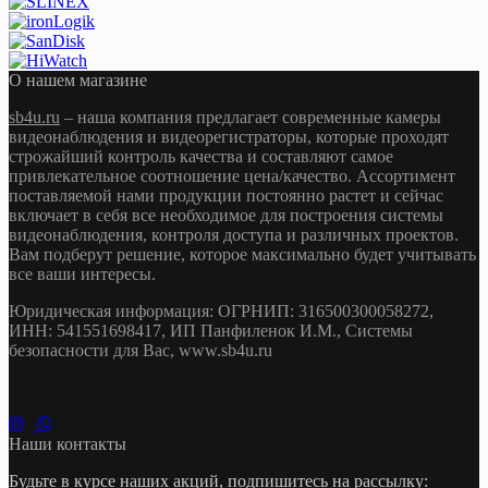
О нашем магазине
sb4u.ru
– наша компания предлагает современные камеры
видеонаблюдения и видеорегистраторы, которые проходят
строжайший контроль качества и составляют самое
привлекательное соотношение цена/качество. Ассортимент
поставляемой нами продукции постоянно растет и сейчас
включает в себя все необходимое для построения системы
видеонаблюдения, контроля доступа и различных проектов.
Вам подберут решение, которое максимально будет учитывать
все ваши интересы.
Юридическая информация: ОГРНИП: 316500300058272,
ИНН: 541551698417, ИП Панфиленок И.М., Системы
безопасности для Вас, www.sb4u.ru
Наши контакты
Будьте в курсе наших акций, подпишитесь на рассылку: