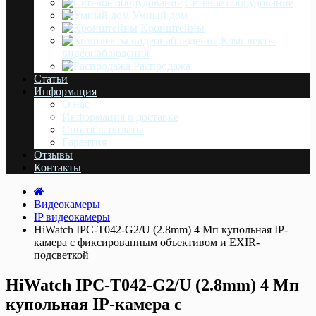
Сетевое оборудование
Умный дом
Кронштейны
Комплекты
видеонаблюдения
Распродажа
Статьи
Информация
О нас
Информация о доставке
Cпособы оплаты
Гарантия
Отзывы
Контакты
Видеокамеры
IP видеокамеры
HiWatch IPC-T042-G2/U (2.8mm) 4 Мп купольная IP-
камера с фиксированным объективом и EXIR-
подсветкой
HiWatch IPC-T042-G2/U (2.8mm) 4 Мп
купольная IP-камера с