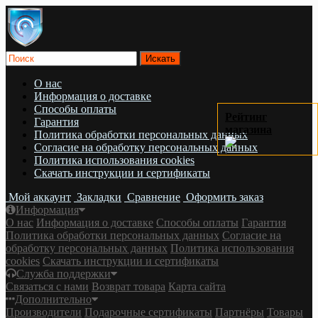
О нас
Информация о доставке
Cпособы оплаты
Рейтинг
Гарантия
магазина
Политика обработки персональных данных
Согласие на обработку персональных данных
Политика использования cookies
Скачать инструкции и сертификаты
Мой аккаунт
Закладки
Сравнение
Оформить заказ
Информация
О нас
Информация о доставке
Cпособы оплаты
Гарантия
Политика обработки персональных данных
Согласие на
обработку персональных данных
Политика использования
cookies
Скачать инструкции и сертификаты
Служба поддержки
Связаться с нами
Возврат товара
Карта сайта
Дополнительно
Производители
Подарочные сертификаты
Партнёры
Товары