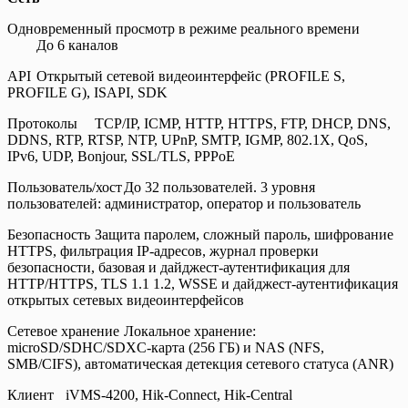
Одновременный просмотр в режиме реального времени
До 6 каналов
API
Открытый сетевой видеоинтерфейс (PROFILE S,
PROFILE G), ISAPI, SDK
Протоколы
TCP/IP, ICMP, HTTP, HTTPS, FTP, DHCP, DNS,
DDNS, RTP, RTSP, NTP, UPnP, SMTP, IGMP, 802.1X, QoS,
IPv6, UDP, Bonjour, SSL/TLS, PPPoE
Пользователь/хост
До 32 пользователей. 3 уровня
пользователей: администратор, оператор и пользователь
Безопасность
Защита паролем, сложный пароль, шифрование
HTTPS, фильтрация IP-адресов, журнал проверки
безопасности, базовая и дайджест-аутентификация для
HTTP/HTTPS, TLS 1.1 1.2, WSSE и дайджест-аутентификация
открытых сетевых видеоинтерфейсов
Сетевое хранение
Локальное хранение:
microSD/SDHC/SDXC-карта (256 ГБ) и NAS (NFS,
SMB/CIFS), автоматическая детекция сетевого статуса (ANR)
Клиент
iVMS-4200, Hik-Connect, Hik-Central