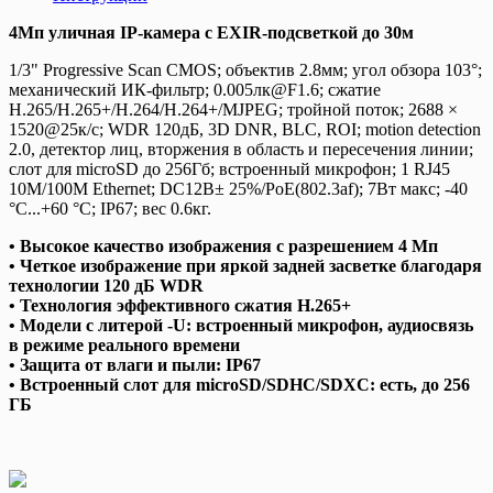
4Мп уличная IP-камера с EXIR-подсветкой до 30м
1/3" Progressive Scan CMOS; объектив 2.8мм; угол обзора 103°;
механический ИК-фильтр; 0.005лк@F1.6; сжатие
H.265/H.265+/H.264/H.264+/MJPEG; тройной поток; 2688 ×
1520@25к/с; WDR 120дБ, 3D DNR, BLC, ROI; motion detection
2.0, детектор лиц, вторжения в область и пересечения линии;
слот для microSD до 256Гб; встроенный микрофон; 1 RJ45
10M/100M Ethernet; DC12В± 25%/PoE(802.3af); 7Вт макс; -40
°C...+60 °C; IP67; вес 0.6кг.
• Высокое качество изображения с разрешением 4 Мп
• Четкое изображение при яркой задней засветке благодаря
технологии 120 дБ WDR
• Технология эффективного сжатия H.265+
• Модели с литерой -U: встроенный микрофон, аудиосвязь
в режиме реального времени
• Защита от влаги и пыли: IP67
• Встроенный слот для microSD/SDHC/SDXC: есть, до 256
ГБ