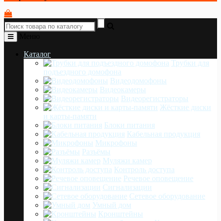
Меню
Каталог
Трубки для
подъездного домофона
Видеодомофоны
Видеокамеры
Видеорегистраторы
Жёсткие диски
и карты-памяти
Блоки питания
Кабельная продукция
Микрофоны
Разъёмы
Муляжи камер
Контроль доступа
Речевое оповещение
Сигнализации
Сетевое оборудование
Умный дом
Кронштейны