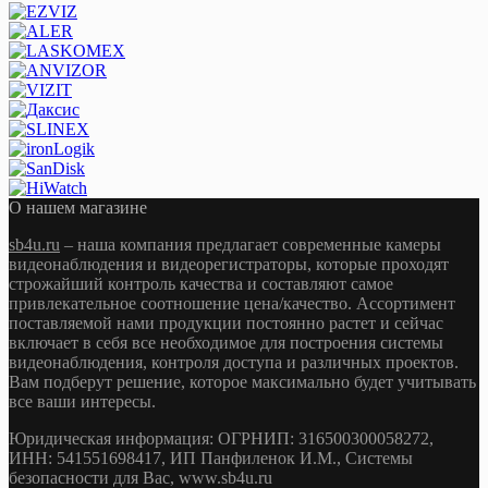
О нашем магазине
sb4u.ru
– наша компания предлагает современные камеры
видеонаблюдения и видеорегистраторы, которые проходят
строжайший контроль качества и составляют самое
привлекательное соотношение цена/качество. Ассортимент
поставляемой нами продукции постоянно растет и сейчас
включает в себя все необходимое для построения системы
видеонаблюдения, контроля доступа и различных проектов.
Вам подберут решение, которое максимально будет учитывать
все ваши интересы.
Юридическая информация: ОГРНИП: 316500300058272,
ИНН: 541551698417, ИП Панфиленок И.М., Системы
безопасности для Вас, www.sb4u.ru