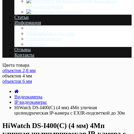
Комплекты
видеонаблюдения
Распродажа
Статьи
Информация
О нас
Информация о доставке
Cпособы оплаты
Гарантия
Отзывы
Контакты
Цвета товара
объектив 2,8 мм
объектив 4 мм
объектив 6 мм
Видеокамеры
IP видеокамеры
HiWatch DS-I400(C) (4 мм) 4Мп уличная
цилиндрическая IP-камера с EXIR-подсветкой до 30м
HiWatch DS-I400(C) (4 мм) 4Мп
уличная цилиндрическая IP-камера с