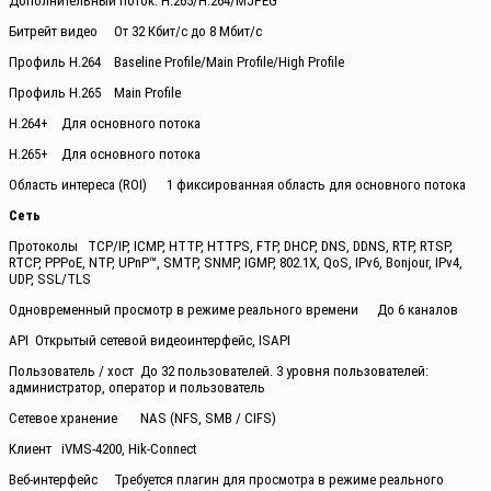
Дополнительный поток: H.265/H.264/MJPEG
Битрейт видео
От 32 Кбит/с до 8 Мбит/с
Профиль H.264
Baseline Profile/Main Profile/High Profile
Профиль H.265
Main Profile
H.264+
Для основного потока
H.265+
Для основного потока
Область интереса (ROI)
1 фиксированная область для основного потока
Сеть
Протоколы
TCP/IP, ICMP, HTTP, HTTPS, FTP, DHCP, DNS, DDNS, RTP, RTSP,
RTCP, PPPoE, NTP, UPnP™, SMTP, SNMP, IGMP, 802.1X, QoS, IPv6, Bonjour, IPv4,
UDP, SSL/TLS
Одновременный просмотр в режиме реального времени
До 6 каналов
API
Открытый сетевой видеоинтерфейс, ISAPI
Пользователь / хост
До 32 пользователей. 3 уровня пользователей:
администратор, оператор и пользователь
Сетевое хранение
NAS (NFS, SMB / CIFS)
Клиент
iVMS-4200, Hik-Connect
Веб-интерфейс
Требуется плагин для просмотра в режиме реального