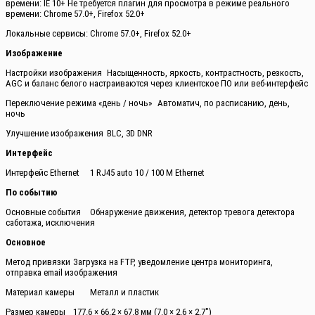
времени: IE 10+ Не требуется плагин для просмотра в режиме реального
времени: Chrome 57.0+, Firefox 52.0+
Локальные сервисы: Chrome 57.0+, Firefox 52.0+
Изображение
Настройки изображения
Насыщенность, яркость, контрастность, резкость,
AGC и баланс белого настраиваются через клиентское ПО или веб-интерфейс
Переключение режима «день / ночь»
Автоматич, по расписанию, день,
ночь
Улучшение изображения
BLC, 3D DNR
Интерфейс
Интерфейс Ethernet
1 RJ45 auto 10 / 100 М Ethernet
По событию
Основные события
Обнаружение движения, детектор тревога детектора
саботажа, исключения
Основное
Метод привязки
Загрузка на FTP, уведомление центра мониторинга,
отправка email изображения
Материал камеры
Металл и пластик
Размер камеры
177.6 × 66.2 × 67.8 мм (7.0 × 2.6 × 2.7″)