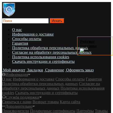
О нас
Информация о доставке
Cпособы оплаты
Рейтинг
Гарантия
магазина
Политика обработки персональных данных
Согласие на обработку персональных данных
Политика использования cookies
Скачать инструкции и сертификаты
Мой аккаунт
Закладки
Сравнение
Оформить заказ
Информация
О нас
Информация о доставке
Cпособы оплаты
Гарантия
Политика обработки персональных данных
Согласие на
обработку персональных данных
Политика использования
cookies
Скачать инструкции и сертификаты
Служба поддержки
Связаться с нами
Возврат товара
Карта сайта
Дополнительно
Производители
Подарочные сертификаты
Партнёры
Товары