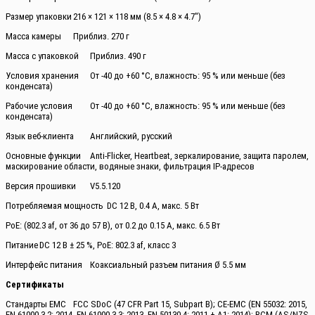
Размер упаковки
216 × 121 × 118 мм (8.5 × 4.8 × 4.7″)
Масса камеры
Приблиз. 270 г
Масса с упаковкой
Приблиз. 490 г
Условия хранения
От -40 до +60 °C, влажность: 95 % или меньше (без
конденсата)
Рабочие условия
От -40 до +60 °C, влажность: 95 % или меньше (без
конденсата)
Язык веб-клиента
Английский, русский
Основные функции
Anti-Flicker, Heartbeat, зеркалирование, защита паролем,
маскирование области, водяные знаки, фильтрация IP-адресов
Версия прошивки
V5.5.120
Потребляемая мощность
DC 12 В, 0.4 А, макс. 5 Вт
PoE: (802.3 af, от 36 до 57 В), от 0.2 до 0.15 A, макс. 6.5 Вт
Питание
DC 12 В ± 25 %, PoE: 802.3 af, класс 3
Интерфейс питания
Коаксиальный разъем питания Ø 5.5 мм
Сертификаты
Стандарты EMC
FCC SDoC (47 CFR Part 15, Subpart B); CE-EMC (EN 55032: 2015,
EN 61000-3-2: 2014, EN 61000-3-3: 2013, EN 50130-4: 2011 + A1: 2014); RCM (AS/NZS