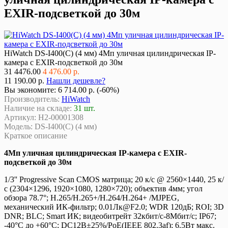
EXIR-подсветкой до 30м
HiWatch DS-I400(C) (4 мм) 4Мп уличная цилиндрическая IP-
камера с EXIR-подсветкой до 30м
31
4476.00
4 476.00 р.
11 190.00 р.
Нашли дешевле?
Вы экономите:
6 714.00 р. (-60%)
Производитель:
HiWatch
Наличие на складе:
31 шт.
Артикул:
Н2-00001308
Модель:
DS-I400(C) (4 мм)
Краткое описание
4Мп уличная цилиндрическая IP-камера с EXIR-
подсветкой до 30м
1/3'' Progressive Scan CMOS матрица; 20 к/с @ 2560×1440, 25 к/
с (2304×1296, 1920×1080, 1280×720); объектив 4мм; угол
обзора 78.7°; H.265/H.265+/H.264/H.264+ /MJPEG,
механический ИК-фильтр; 0.01Лк@F2.0; WDR 120дБ; ROI; 3D
DNR; BLC; Smart ИК; видеобитрейт 32кбит/с-8Мбит/с; IP67;
-40°C до +60°C; DC12В±25%/PoE(IEEE 802.3af); 6.5Вт макс.