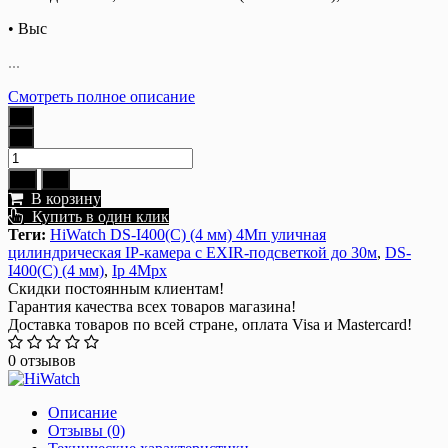
• Выс
...
Смотреть полное описание
В корзину
Купить в один клик
Теги:
HiWatch DS-I400(C) (4 мм) 4Мп уличная
цилиндрическая IP-камера с EXIR-подсветкой до 30м
,
DS-
I400(C) (4 мм)
,
Ip 4Mpx
Скидки постоянным клиентам!
Гарантия качества всех товаров магазина!
Доставка товаров по всей стране, оплата Visa и Mastercard!
0 отзывов
Описание
Отзывы (0)