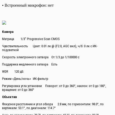
• Встроенный микрофон: нет
Камера
Матрица
1/3″ Progressive Scan CMOS
Чувствительность
Цвет: 0.01 лк @ (F2.0, AGC вкл), ч/б: 0 лк с ИК-
подсветкой
Скорость электронного затвора
От 1/3 до 1/100000 с
Поддержка медленного затвора
Есть
WDR
120 дБ
Режим «День/ночь»
ИК-фильтр
Регулировка угла установки
Поворот: от 0 до 360°, наклон: от 0 до 180°,
вращение: от 0 до 360°
Объектив
Фокусное расстояние и угол обзора
2.8 мм, по горизонтали: 98.0°, по
вертикали: 53.1°, по диагонали: 114.7°