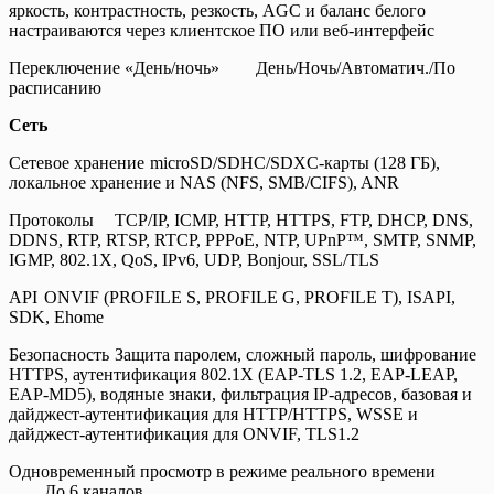
яркость, контрастность, резкость, AGC и баланс белого
настраиваются через клиентское ПО или веб-интерфейс
Переключение «День/ночь»
День/Ночь/Автоматич./По
расписанию
Сеть
Сетевое хранение
microSD/SDHC/SDXC-карты (128 ГБ),
локальное хранение и NAS (NFS, SMB/CIFS), ANR
Протоколы
TCP/IP, ICMP, HTTP, HTTPS, FTP, DHCP, DNS,
DDNS, RTP, RTSP, RTCP, PPPoE, NTP, UPnP™, SMTP, SNMP,
IGMP, 802.1X, QoS, IPv6, UDP, Bonjour, SSL/TLS
API
ONVIF (PROFILE S, PROFILE G, PROFILE T), ISAPI,
SDK, Ehome
Безопасность
Защита паролем, сложный пароль, шифрование
HTTPS, аутентификация 802.1X (EAP-TLS 1.2, EAP-LEAP,
EAP-MD5), водяные знаки, фильтрация IP-адресов, базовая и
дайджест-аутентификация для HTTP/HTTPS, WSSE и
дайджест-аутентификация для ONVIF, TLS1.2
Одновременный просмотр в режиме реального времени
До 6 каналов