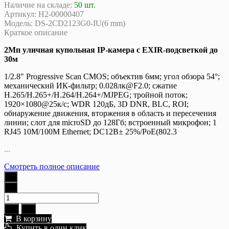
Наличие на складе:
50 шт.
Артикул:
Н2-00000407
Модель:
DS-2CD2123G0-IU(6 mm)
Краткое описание
2Мп уличная купольная IP-камера с EXIR-подсветкой до
30м
1/2.8" Progressive Scan CMOS; объектив 6мм; угол обзора 54°;
механический ИК-фильтр; 0.028лк@F2.0; сжатие
H.265/H.265+/H.264/H.264+/MJPEG; тройной поток;
1920×1080@25к/с; WDR 120дБ, 3D DNR, BLC, ROI;
обнаружение движения, вторжения в область и пересечения
линии; слот для microSD до 128Гб; встроенный микрофон; 1
RJ45 10M/100M Ethernet; DC12В± 25%/PoE(802.3
...
Смотреть полное описание
В корзину
Купить в один клик