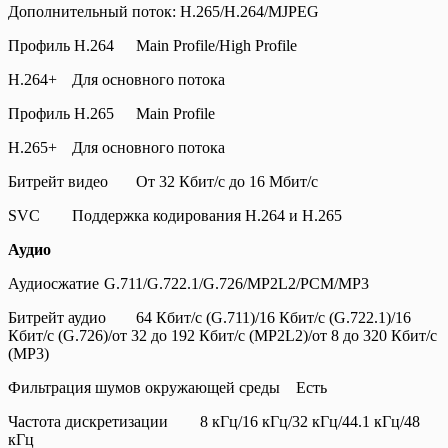
Дополнительный поток: H.265/H.264/MJPEG
Профиль H.264
Main Profile/High Profile
H.264+
Для основного потока
Профиль H.265
Main Profile
H.265+
Для основного потока
Битрейт видео
От 32 Кбит/с до 16 Мбит/с
SVC
Поддержка кодирования H.264 и H.265
Аудио
Аудиосжатие
G.711/G.722.1/G.726/MP2L2/PCM/MP3
Битрейт аудио
64 Кбит/с (G.711)/16 Кбит/с (G.722.1)/16
Кбит/с (G.726)/от 32 до 192 Кбит/с (MP2L2)/от 8 до 320 Кбит/с
(MP3)
Фильтрация шумов окружающей среды
Есть
Частота дискретизации
8 кГц/16 кГц/32 кГц/44.1 кГц/48
кГц