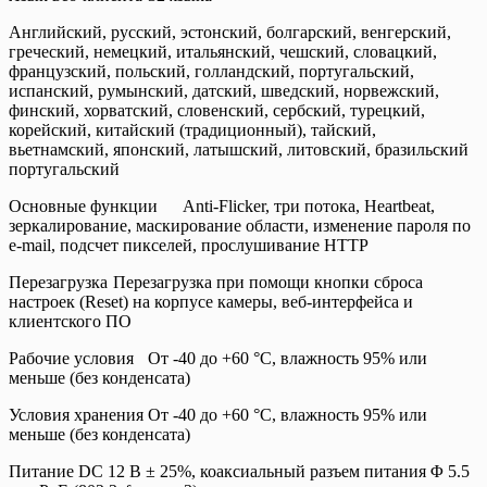
Английский, русский, эстонский, болгарский, венгерский,
греческий, немецкий, итальянский, чешский, словацкий,
французский, польский, голландский, португальский,
испанский, румынский, датский, шведский, норвежский,
финский, хорватский, словенский, сербский, турецкий,
корейский, китайский (традиционный), тайский,
вьетнамский, японский, латышский, литовский, бразильский
португальский
Основные функции
Anti-Flicker, три потока, Heartbeat,
зеркалирование, маскирование области, изменение пароля по
e-mail, подсчет пикселей, прослушивание HTTP
Перезагрузка
Перезагрузка при помощи кнопки сброса
настроек (Reset) на корпусе камеры, веб-интерфейса и
клиентского ПО
Рабочие условия
От -40 до +60 °C, влажность 95% или
меньше (без конденсата)
Условия хранения
От -40 до +60 °C, влажность 95% или
меньше (без конденсата)
Питание
DC 12 В ± 25%, коаксиальный разъем питания Φ 5.5