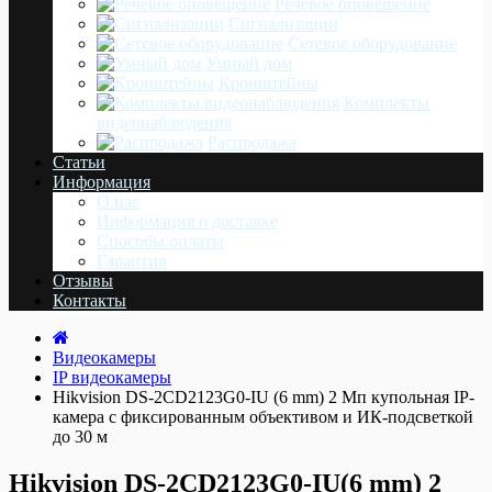
Речевое оповещение
Сигнализации
Сетевое оборудование
Умный дом
Кронштейны
Комплекты
видеонаблюдения
Распродажа
Статьи
Информация
О нас
Информация о доставке
Cпособы оплаты
Гарантия
Отзывы
Контакты
Видеокамеры
IP видеокамеры
Hikvision DS-2CD2123G0-IU (6 mm) 2 Мп купольная IP-
камера с фиксированным объективом и ИК-подсветкой
до 30 м
Hikvision DS-2CD2123G0-IU(6 mm) 2