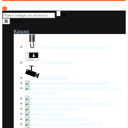
Меню
Каталог
Трубки для подъездного домофона
Видеодомофоны
Видеокамеры
Видеорегистраторы
Жёсткие диски
и карты-памяти
Блоки питания
Кабельная продукция
Микрофоны
Разъёмы
Муляжи камер
Контроль доступа