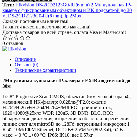
Теги:
Hikvision DS-2CD2123G0-IU(6 mm) 2 Мп купольная IP-
камера с фиксированным объективом и ИК-подсветкой до 30
м
,
DS-2CD2123G0-IU(6 mm)
,
Ip 2Mpx
Скидки постоянным клиентам!
Гарантия качества всех товаров магазина!
Доставка товаров по всей стране, оплата Visa и Mastercard!
0 отзывов
Описание
Отзывы (0)
Технические характеристики
2Мп уличная купольная IP-камера с EXIR-подсветкой до
30м
1/2.8" Progressive Scan CMOS; объектив 6мм; угол обзора 54°;
механический ИК-фильтр; 0.028лк@F2.0; сжатие
H.265/H.265+/H.264/H.264+/MJPEG; тройной поток;
1920×1080@25к/с; WDR 120дБ, 3D DNR, BLC, ROI;
обнаружение движения, вторжения в область и пересечения
линии; слот для microSD до 128Гб; встроенный микрофон; 1
RJ45 10M/100M Ethernet; DC12В± 25%/PoE(802.3af); 6.5Вт
макс; -40 °C...+60 °C; IP66; IK10; вес 0.57кг.