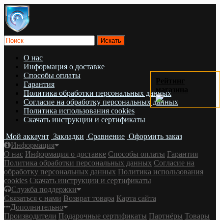
О нас
Информация о доставке
Cпособы оплаты
Рейтинг
Гарантия
магазина
Политика обработки персональных данных
Согласие на обработку персональных данных
Политика использования cookies
Скачать инструкции и сертификаты
Мой аккаунт
Закладки
Сравнение
Оформить заказ
Информация
О нас
Информация о доставке
Cпособы оплаты
Гарантия
Политика обработки персональных данных
Согласие на
обработку персональных данных
Политика использования
cookies
Скачать инструкции и сертификаты
Служба поддержки
Связаться с нами
Возврат товара
Карта сайта
Дополнительно
Производители
Подарочные сертификаты
Партнёры
Товары