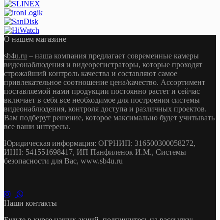
О нашем магазине
sb4u.ru
– наша компания предлагает современные камеры
видеонаблюдения и видеорегистраторы, которые проходят
строжайший контроль качества и составляют самое
привлекательное соотношение цена/качество. Ассортимент
поставляемой нами продукции постоянно растет и сейчас
включает в себя все необходимое для построения системы
видеонаблюдения, контроля доступа и различных проектов.
Вам подберут решение, которое максимально будет учитывать
все ваши интересы.
Юридическая информация: ОГРНИП: 316500300058272,
ИНН: 541551698417, ИП Панфиленок И.М., Системы
безопасности для Вас, www.sb4u.ru
Наши контакты
Будьте в курсе наших акций, подпишитесь на рассылку: