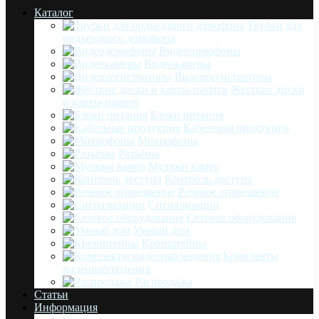
Каталог
Трубки для
подъездного домофона
Видеодомофоны
Видеокамеры
Видеорегистраторы
Жёсткие диски
и карты-памяти
Блоки питания
Кабельная продукция
Микрофоны
Разъёмы
Муляжи камер
Контроль доступа
Речевое оповещение
Сигнализации
Сетевое оборудование
Умный дом
Кронштейны
Комплекты
видеонаблюдения
Распродажа
Статьи
Информация