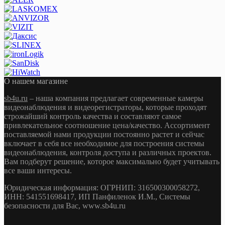
О нашем магазине
sb4u.ru
– наша компания предлагает современные камеры
видеонаблюдения и видеорегистраторы, которые проходят
строжайший контроль качества и составляют самое
привлекательное соотношение цена/качество. Ассортимент
поставляемой нами продукции постоянно растет и сейчас
включает в себя все необходимое для построения системы
видеонаблюдения, контроля доступа и различных проектов.
Вам подберут решение, которое максимально будет учитывать
все ваши интересы.
Юридическая информация: ОГРНИП: 316500300058272,
ИНН: 541551698417, ИП Панфиленок И.М., Системы
безопасности для Вас, www.sb4u.ru