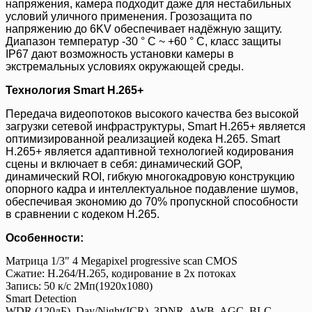
напряжения, камера подходит даже для нестабильных
условий уличного применения. Грозозащита по
напряжению до 6KV обеспечивает надёжную защиту.
Диапазон температур -30 ° C ~ +60 ° C, класс защиты
IP67 дают возможность установки камеры в
экстремальных условиях окружающей среды.
Технология Smart H.265+
Передача видеопотоков высокого качества без высокой
загрузки сетевой инфраструктуры, Smart H.265+ является
оптимизированной реализацией кодека H.265. Smart
H.265+ является адаптивной технологией кодирования
сцены и включает в себя: динамический GOP,
динамический ROI, гибкую многокадровую конструкцию
опорного кадра и интеллектуальное подавление шумов,
обеспечивая экономию до 70% пропускной способности
в сравнении с кодеком H.265.
Особенности:
Матрица 1/3" 4 Megapixel progressive scan CMOS
Сжатие: H.264/H.265, кодирование в 2х потоках
Запись: 50 к/с 2Mп(1920x1080)
Smart Detection
WDR (120дБ), Day/Night(ICR), 3DNR, AWB, AGC, BLC