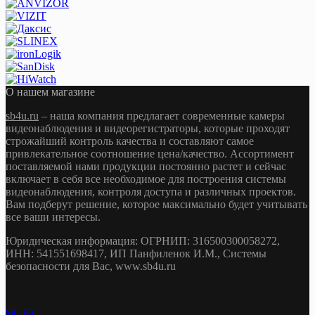
О нашем магазине
sb4u.ru
– наша компания предлагает современные камеры
видеонаблюдения и видеорегистраторы, которые проходят
строжайший контроль качества и составляют самое
привлекательное соотношение цена/качество. Ассортимент
поставляемой нами продукции постоянно растет и сейчас
включает в себя все необходимое для построения системы
видеонаблюдения, контроля доступа и различных проектов.
Вам подберут решение, которое максимально будет учитывать
все ваши интересы.
Юридическая информация: ОГРНИП: 316500300058272,
ИНН: 541551698417, ИП Панфиленок И.М., Системы
безопасности для Вас, www.sb4u.ru