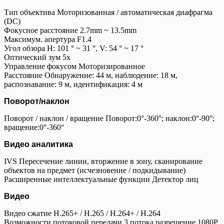
Тип объектива Моторизованная / автоматическая диафрагма
(DC)
Фокусное расстояние 2.7mm ~ 13.5mm
Максимум. апертура F1.4
Угол обзора H: 101 ° ~ 31 °, V: 54 ° ~ 17 °
Оптический зум 5x
Управление фокусом Моторизированное
Расстояние Обнаружение: 44 м, наблюдение: 18 м,
распознавание: 9 м, идентификация: 4 м
Поворот/наклон
Поворот / наклон / вращение Поворот:0°-360°; наклон:0°-90°;
вращение:0°-360°
Видео аналитика
IVS Пересечение линии, вторжение в зону, сканирование
объектов на предмет (исчезновение / подкидывание)
Расширенные интеллектуальные функции Детектор лиц
Видео
Видео сжатие H.265+ / H.265 / H.264+ / H.264
Возможности потоковой передачи 3 потока разрешение 1080P