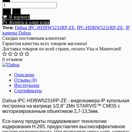
В корзину
Купить в один клик
Теги:
Dahua IPC-HDBW5231RP-ZE
,
IPC-HDBW5231RP-ZE
,
IP
камеры Dahua
Скидки постоянным клиентам!
Гарантия качества всех товаров магазина!
Доставка товаров по всей стране, оплата Visa и Mastercard!
0 отзывов
Описание
Отзывы (0)
Инструкции
Сертификаты
Dahua IPC-HDBW5231RP-ZE - видеокамера IP купольная
построена на матрице 1/2,8" 2Mп STARVIS™ CMOS с
моторизированным объективом 2,7-13,5мм.
Eco-savvy продукты поддерживают технологию
кодирования H.265, предоставляя высокоэффективное
сжатие видеоконтента. Что позволяет уменьшить ширину