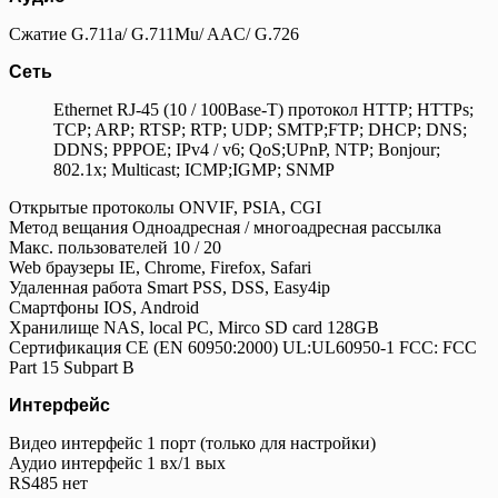
Сжатие G.711a/ G.711Mu/ AAC/ G.726
Сеть
Ethernet RJ-45 (10 / 100Base-T) протокол HTTP; HTTPs;
TCP; ARP; RTSP; RTP; UDP; SMTP;FTP; DHCP; DNS;
DDNS; PPPOE; IPv4 / v6; QoS;UPnP, NTP; Bonjour;
802.1x; Multicast; ICMP;IGMP; SNMP
Открытые протоколы ONVIF, PSIA, CGI
Метод вещания Одноадресная / многоадресная рассылка
Макс. пользователей 10 / 20
Web браузеры IE, Chrome, Firefox, Safari
Удаленная работа Smart PSS, DSS, Easy4ip
Смартфоны IOS, Android
Хранилище NAS, local PC, Mirco SD card 128GB
Сертификация CE (EN 60950:2000) UL:UL60950-1 FCC: FCC
Part 15 Subpart B
Интерфейс
Видео интерфейс 1 порт (только для настройки)
Аудио интерфейс 1 вх/1 вых
RS485 нет