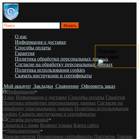
О нас
Информация о доставке
Cпособы оплаты
Рейтинг
Гарантия
магазина
Политика обработки персональных данных
Согласие на обработку персональных данных
Политика использования cookies
Скачать инструкции и сертификаты
Мой аккаунт
Закладки
Сравнение
Оформить заказ
Информация
О нас
Информация о доставке
Cпособы оплаты
Гарантия
Политика обработки персональных данных
Согласие на
обработку персональных данных
Политика использования
cookies
Скачать инструкции и сертификаты
Служба поддержки
Связаться с нами
Возврат товара
Карта сайта
Дополнительно
Производители
Подарочные сертификаты
Партнёры
Товары