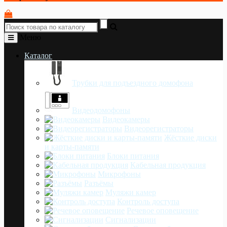
Меню
Каталог
Трубки для подъездного домофона
Видеодомофоны
Видеокамеры
Видеорегистраторы
Жёсткие диски
и карты-памяти
Блоки питания
Кабельная продукция
Микрофоны
Разъёмы
Муляжи камер
Контроль доступа
Речевое оповещение
Сигнализации