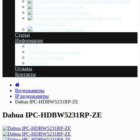
Сетевое оборудование
Умный дом
Кронштейны
Комплекты
видеонаблюдения
Распродажа
Статьи
Информация
О нас
Информация о доставке
Cпособы оплаты
Гарантия
Отзывы
Контакты
Видеокамеры
IP видеокамеры
Dahua IPC-HDBW5231RP-ZE
Dahua IPC-HDBW5231RP-ZE