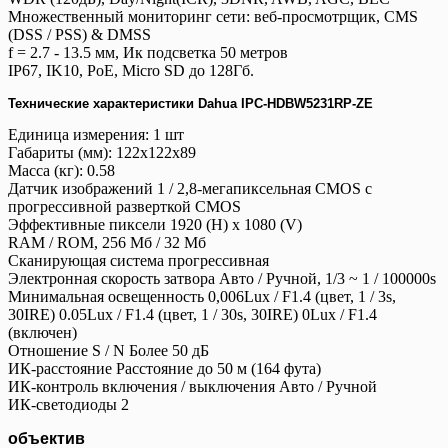
Множественный мониторинг сети: веб-просмотрщик, CMS
(DSS / PSS) & DMSS
f = 2.7 - 13.5 мм, Ик подсветка 50 метров
IP67, IK10, PoE, Micro SD до 128Гб.
Технические характеристики Dahua IPC-HDBW5231RP-ZE
Единица измерения: 1 шт
Габариты (мм): 122x122x89
Масса (кг): 0.58
Датчик изображений 1 / 2,8-мегапиксельная CMOS с
прогрессивной разверткой CMOS
Эффективные пиксели 1920 (H) x 1080 (V)
RAM / ROM, 256 Мб / 32 Мб
Сканирующая система прогрессивная
Электронная скорость затвора Авто / Ручной, 1/3 ~ 1 / 100000s
Минимальная освещенность 0,006Lux / F1.4 (цвет, 1 / 3s,
30IRE) 0.05Lux / F1.4 (цвет, 1 / 30s, 30IRE) 0Lux / F1.4
(включен)
Отношение S / N Более 50 дБ
ИК-расстояние Расстояние до 50 м (164 фута)
ИК-контроль включения / выключения Авто / Ручной
ИК-светодиоды 2
объектив