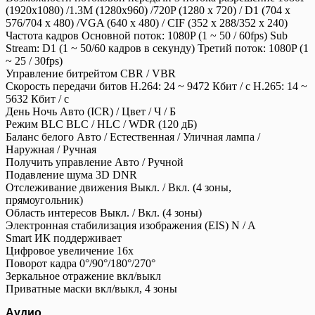
(1920x1080) /1.3M (1280x960) /720P (1280 x 720) / D1 (704 х
576/704 x 480) /VGA (640 x 480) / CIF (352 x 288/352 x 240)
Частота кадров Основной поток: 1080P (1 ~ 50 / 60fps) Sub
Stream: D1 (1 ~ 50/60 кадров в секунду) Третий поток: 1080P (1
~ 25 / 30fps)
Управление битрейтом CBR / VBR
Скорость передачи битов H.264: 24 ~ 9472 Кбит / с H.265: 14 ~
5632 Кбит / с
День Ночь Авто (ICR) / Цвет / Ч / Б
Режим BLC BLC / HLC / WDR (120 дБ)
Баланс белого Авто / Естественная / Уличная лампа /
Наружная / Ручная
Получить управление Авто / Ручной
Подавление шума 3D DNR
Отслеживание движения Выкл. / Вкл. (4 зоны,
прямоугольник)
Область интересов Выкл. / Вкл. (4 зоны)
Электронная стабилизация изображения (EIS) N / A
Smart ИК поддерживает
Цифровое увеличение 16х
Поворот кадра 0°/90°/180°/270°
Зеркальное отражение вкл/выкл
Приватные маски вкл/выкл, 4 зоны
Аудио