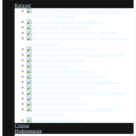
Каталог
Трубки для
подъездного домофона
Видеодомофоны
Видеокамеры
Видеорегистраторы
Жёсткие диски
и карты-памяти
Блоки питания
Кабельная продукция
Микрофоны
Разъёмы
Муляжи камер
Контроль доступа
Речевое оповещение
Сигнализации
Сетевое оборудование
Умный дом
Кронштейны
Комплекты
видеонаблюдения
Распродажа
Статьи
Информация