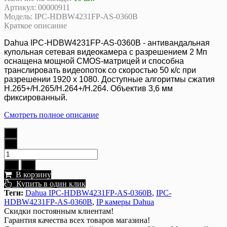
Артикул:
00000911
Модель:
IPC-HDBW4231FP-AS-0360B
Краткое описание
Dahua IPC-HDBW4231FP-AS-0360B - антивандальная
купольная сетевая видеокамера с разрешением 2 Мп
оснащена мощной CMOS-матрицей и способна
транслировать видеопоток со скоростью 50 к/с при
разрешении 1920 x 1080. Доступные алгоритмы сжатия
H.265+/H.265/H.264+/H.264. Объектив 3,6 мм
фиксированный.
Смотреть полное описание
В корзину
Купить в один клик
Теги:
Dahua IPC-HDBW4231FP-AS-0360B
,
IPC-
HDBW4231FP-AS-0360B
,
IP камеры Dahua
Скидки постоянным клиентам!
Гарантия качества всех товаров магазина!