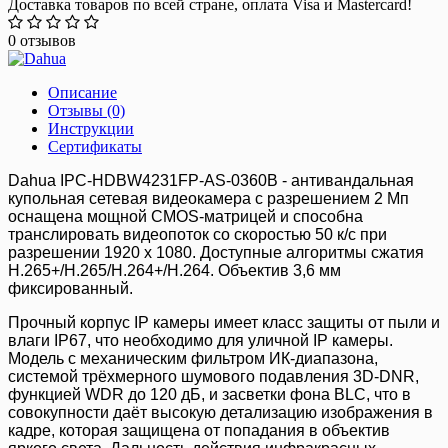
Доставка товаров по всей стране, оплата Visa и Mastercard!
0 отзывов
Описание
Отзывы (0)
Инструкции
Сертификаты
Dahua IPC-HDBW4231FP-AS-0360B - антивандальная
купольная сетевая видеокамера с разрешением 2 Мп
оснащена мощной CMOS-матрицей и способна
транслировать видеопоток со скоростью 50 к/с при
разрешении 1920 x 1080. Доступные алгоритмы сжатия
H.265+/H.265/H.264+/H.264. Объектив 3,6 мм
фиксированный.
Прочный корпус IP камеры имеет класс защиты от пыли и
влаги IP67, что необходимо для уличной IP камеры.
Модель с механическим фильтром ИК-диапазона,
системой трёхмерного шумового подавления 3D-DNR,
функцией WDR до 120 дБ, и засветки фона BLC, что в
совокупности даёт высокую детализацию изображения в
кадре, которая защищена от попадания в объектив