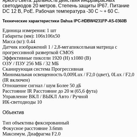
яркого света. Дальность действия инфракрасных
светодиодов 20 метров. Степень защиты IP67. Питание
DC 12 В, PoЕ. Рабочая температура -30 C ~ + 60 C.
Технические характеристики Dahua IPC-HDBW4231FP-AS-0360B
Единица измерения: 1 шт
Габариты (мм): 106x106x50
Масса (кг): 0.44
Датчик изображений 1 / 2,8-мегапиксельная матрица с
прогрессивной разверткой CMOS
Эффективные пиксели 1920 (H) x1080 (В)
ОЗУ / ПЗУ 256 МБ / 32 МБ
Сканирующая система Прогрессивная
Минимальная освещенность 0,009Lux / F2,0 (цвет), 0Lux / F2,0
(IR включен)
Отношение сигнал / шум Более 50 дБ
Расстояние IR Расстояние до 20 м (65,6 фута)
Управление ВКЛ / ВЫКЛ Авто / Ручной
ИК-светодиоды 10
Объектив
Тип объектива фиксированный
Фокусное расстояние 3.6mm
Максимум. Диафрагма F2.0