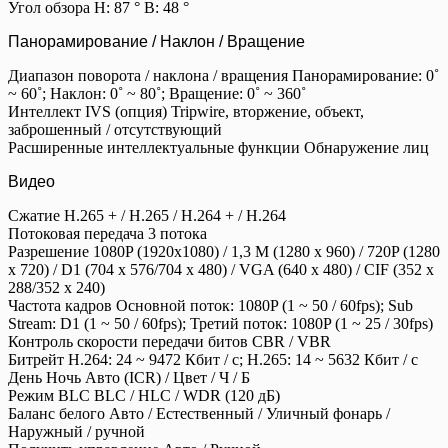
Угол обзора Н: 87 ° В: 48 °
Панорамирование / Наклон / Вращение
Диапазон поворота / наклона / вращения Панорамирование: 0˚
~ 60˚; Наклон: 0˚ ~ 80˚; Вращение: 0˚ ~ 360˚
Интеллект IVS (опция) Tripwire, вторжение, объект,
заброшенный / отсутствующий
Расширенные интеллектуальные функции Обнаружение лиц
Видео
Сжатие H.265 + / H.265 / H.264 + / H.264
Потоковая передача 3 потока
Разрешение 1080P (1920x1080) / 1,3 М (1280 x 960) / 720P (1280
x 720) / D1 (704 x 576/704 x 480) / VGA (640 x 480) / CIF (352 x
288/352 x 240)
Частота кадров Основной поток: 1080P (1 ~ 50 / 60fps); Sub
Stream: D1 (1 ~ 50 / 60fps); Третий поток: 1080P (1 ~ 25 / 30fps)
Контроль скорости передачи битов CBR / VBR
Битрейт H.264: 24 ~ 9472 Кбит / с; H.265: 14 ~ 5632 Кбит / с
День Ночь Авто (ICR) / Цвет / Ч / Б
Режим BLC BLC / HLC / WDR (120 дБ)
Баланс белого Авто / Естественный / Уличный фонарь /
Наружный / ручной