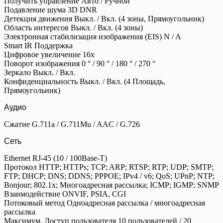
Получить управление Авто / Ручной
Подавление шума 3D DNR
Детекция движения Выкл. / Вкл. (4 зоны, Прямоугольник)
Область интересов Выкл. / Вкл. (4 зоны)
Электронная стабилизация изображения (EIS) N / A
Smart IR Поддержка
Цифровое увеличение 16x
Поворот изображения 0 ° / 90 ° / 180 ° / 270 °
Зеркало Выкл. / Вкл.
Конфиденциальность Выкл. / Вкл. (4 Площадь,
Прямоугольник)
Аудио
Сжатие G.711a / G.711Mu / AAC / G.726
Сеть
Ethernet RJ-45 (10 / 100Base-T)
Протокол HTTP; HTTPs; TCP; ARP; RTSP; RTP; UDP; SMTP;
FTP; DHCP; DNS; DDNS; PPPOE; IPv4 / v6; QoS; UPnP; NTP;
Bonjour; 802.1x; Многоадресная рассылка; ICMP; IGMP; SNMP
Взаимодействие ONVIF, PSIA, CGI
Потоковый метод Одноадресная рассылка / многоадресная
рассылка
Максимум. Доступ пользователя 10 пользователей / 20