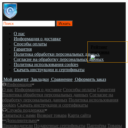
О нас
Информация о доставке
Cпособы оплаты
Рейтинг
Гарантия
магазина
Политика обработки персональных данных
Согласие на обработку персональных данных
Политика использования cookies
Скачать инструкции и сертификаты
Мой аккаунт
Закладки
Сравнение
Оформить заказ
Информация
О нас
Информация о доставке
Cпособы оплаты
Гарантия
Политика обработки персональных данных
Согласие на
обработку персональных данных
Политика использования
cookies
Скачать инструкции и сертификаты
Служба поддержки
Связаться с нами
Возврат товара
Карта сайта
Дополнительно
Производители
Подарочные сертификаты
Партнёры
Товары