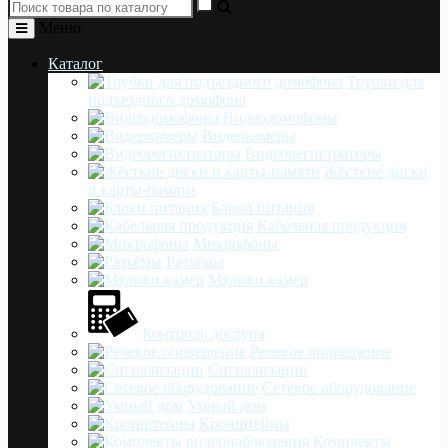
Меню
Каталог
Трубки для
подъездного домофона
Видеодомофоны
Видеокамеры
Видеорегистраторы
Жёсткие диски
и карты-памяти
Блоки питания
Кабельная продукция
Микрофоны
Разъёмы
Муляжи камер
Контроль доступа
Речевое оповещение
Сигнализации
Сетевое оборудование
Умный дом
Кронштейны
Комплекты