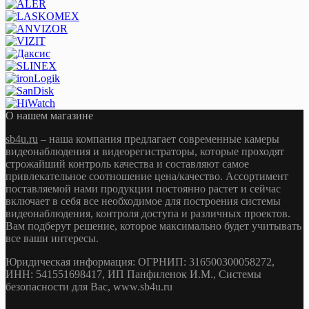
О нашем магазине
sb4u.ru
– наша компания предлагает современные камеры
видеонаблюдения и видеорегистраторы, которые проходят
строжайший контроль качества и составляют самое
привлекательное соотношение цена/качество. Ассортимент
поставляемой нами продукции постоянно растет и сейчас
включает в себя все необходимое для построения системы
видеонаблюдения, контроля доступа и различных проектов.
Вам подберут решение, которое максимально будет учитывать
все ваши интересы.
Юридическая информация: ОГРНИП: 316500300058272,
ИНН: 541551698417, ИП Панфиленок И.М., Системы
безопасности для Вас, www.sb4u.ru