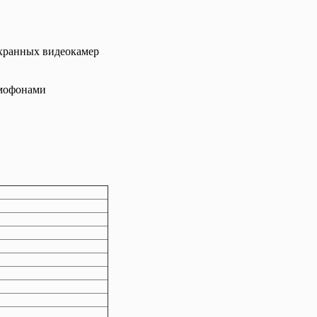
охранных видеокамер
мофонами