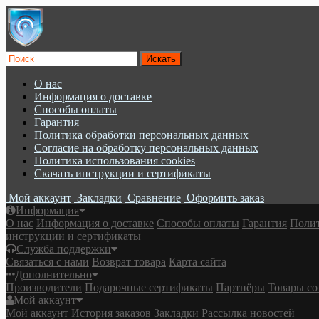
О нас
Информация о доставке
Cпособы оплаты
Гарантия
Политика обработки персональных данных
Согласие на обработку персональных данных
Политика использования cookies
Скачать инструкции и сертификаты
Мой аккаунт
Закладки
Сравнение
Оформить заказ
Информация
О нас
Информация о доставке
Cпособы оплаты
Гарантия
Полит
инструкции и сертификаты
Служба поддержки
Связаться с нами
Возврат товара
Карта сайта
Дополнительно
Производители
Подарочные сертификаты
Партнёры
Товары со
Мой аккаунт
Мой аккаунт
История заказов
Закладки
Рассылка новостей