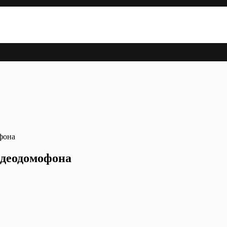
фона
деодомофона