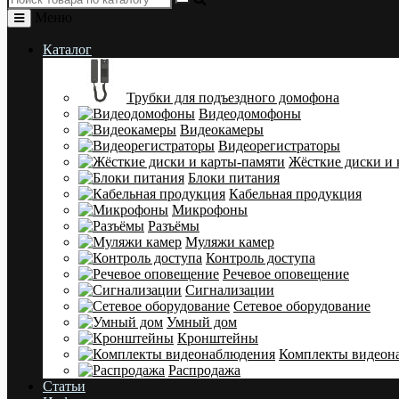
Меню
Каталог
Трубки для подъездного домофона
Видеодомофоны
Видеокамеры
Видеорегистраторы
Жёсткие диски и 
Блоки питания
Кабельная продукция
Микрофоны
Разъёмы
Муляжи камер
Контроль доступа
Речевое оповещение
Сигнализации
Сетевое оборудование
Умный дом
Кронштейны
Комплекты видеон
Распродажа
Статьи