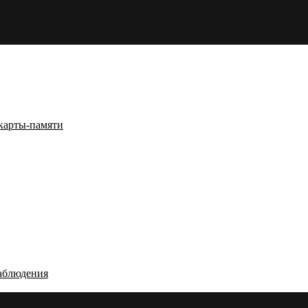
карты-памяти
аблюдения