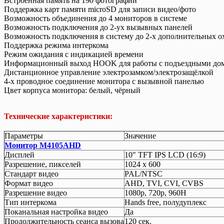
Встроенная память на 190 фотографий
Поддержка карт памяти microSD для записи видео/фото
Возможность объединения до 4 мониторов в системе
Возможность подключения до 2-ух вызывных панелей
Возможность подключения в систему до 2-х дополнительных 
Поддержка режима интеркома
Режим ожидания с индикацией времени
Информационный выход HOOK для работы с подъездными до
Дистанционное управление электрозамком/электрозащёлкой
4-х проводное соединение монитора с вызывной панелью
Цвет корпуса монитора: белый, чёрный
Технические характеристики:
Параметры
Значение
Монитор M4105AHD
Дисплей
10" TFT IPS LCD (16:9)
Разрешение, пикселей
1024 x 600
Стандарт видео
PAL/NTSC
Формат видео
AHD, TVI, CVI, CVBS
Разрешение видео
1080p, 720р, 960H
Тип интеркома
Hands free, полудуплекс
Поканальная настройка видео
Да
Продолжительность сеанса вызова
120 сек.