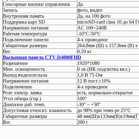
Сенсорные кнопки управления
Да
Запись
фото, видео
Внутренняя память
Да, на 100 фото
Поддержка карт SD
microSD-card class 10 до 64 
Напряжение питания
AC 100~240В
Рабочая температура
-10°C-50°C
Подключение панели
4-х проводное
Габаритные размеры
264,8мм (Ш) x 157,8мм (В) x 
Вес
0,59 кг
Вызывная панель CTV-D4000FHD
Разрешение
1920*1080
Мин. освещенность
0 лк (ИК подсветка вкл.)
Выход видеосигнала
1,0 В 75 Ом
Напряжение питания
12 В пост.±10%
Подключение
4-х проводное
Реле электр. замка
есть, нормально-открытое
Угол обзора (гор.)
100°
Диапазон раб. темп.
-30° ~ +50°
Допустимая относит. влажность
до 98% при темп-ре 25°C
Габаритные размеры
48 мм(Ш)х133мм(В)х19мм(Г
Вес
200 г