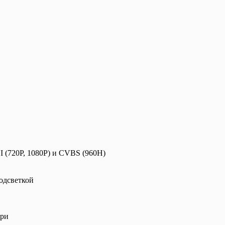
I (720P, 1080P) и CVBS (960H)
одсветкой
ери