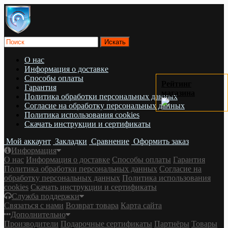
О нас
Информация о доставке
Cпособы оплаты
Рейтинг
Гарантия
магазина
Политика обработки персональных данных
Согласие на обработку персональных данных
Политика использования cookies
Скачать инструкции и сертификаты
Мой аккаунт
Закладки
Сравнение
Оформить заказ
Информация
О нас
Информация о доставке
Cпособы оплаты
Гарантия
Политика обработки персональных данных
Согласие на
обработку персональных данных
Политика использования
cookies
Скачать инструкции и сертификаты
Служба поддержки
Связаться с нами
Возврат товара
Карта сайта
Дополнительно
Производители
Подарочные сертификаты
Партнёры
Товары