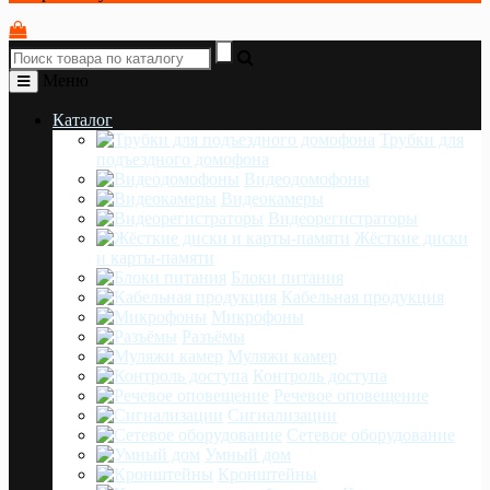
Меню
Каталог
Трубки для
подъездного домофона
Видеодомофоны
Видеокамеры
Видеорегистраторы
Жёсткие диски
и карты-памяти
Блоки питания
Кабельная продукция
Микрофоны
Разъёмы
Муляжи камер
Контроль доступа
Речевое оповещение
Сигнализации
Сетевое оборудование
Умный дом
Кронштейны