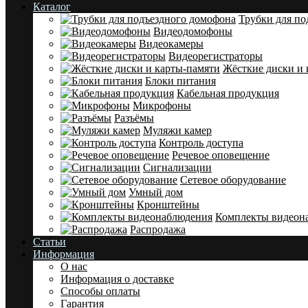
Каталог
Трубки для по
Видеодомофоны
Видеокамеры
Видеорегистраторы
Жёсткие диски и 
Блоки питания
Кабельная продукция
Микрофоны
Разъёмы
Муляжи камер
Контроль доступа
Речевое оповещение
Сигнализации
Сетевое оборудование
Умный дом
Кронштейны
Комплекты видеон
Распродажа
Статьи
Информация
О нас
Информация о доставке
Cпособы оплаты
Гарантия