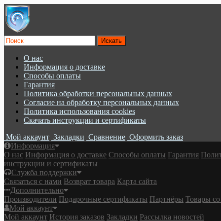
О нас
Информация о доставке
Cпособы оплаты
Гарантия
Политика обработки персональных данных
Согласие на обработку персональных данных
Политика использования cookies
Скачать инструкции и сертификаты
Мой аккаунт
Закладки
Сравнение
Оформить заказ
Информация
О нас
Информация о доставке
Cпособы оплаты
Гарантия
Полит
инструкции и сертификаты
Служба поддержки
Связаться с нами
Возврат товара
Карта сайта
Дополнительно
Производители
Подарочные сертификаты
Партнёры
Товары со
Мой аккаунт
Мой аккаунт
История заказов
Закладки
Рассылка новостей