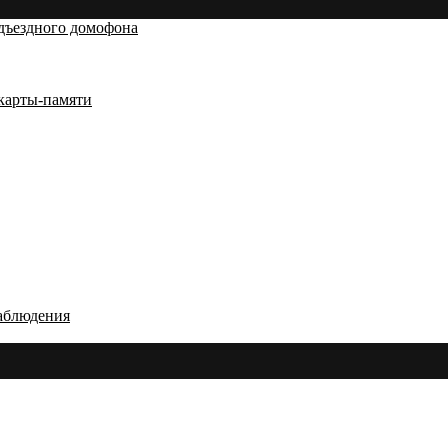
дъездного домофона
карты-памяти
аблюдения