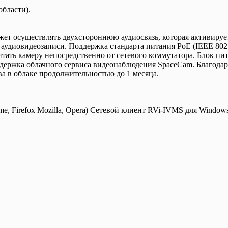
области).
жет осуществлять двухстороннюю аудиосвязь, которая активиру
удиовидеозаписи. Поддержка стандарта питания PoE (IEEE 802.3
ать камеру непосредственно от сетевого коммутатора. Блок пит
держка облачного сервиса видеонаблюдения SpaceCam. Благодар
а в облаке продолжительностью до 1 месяца.
e, Firefox Mozilla, Opera) Сетевой клиент RVi-IVMS для Windo