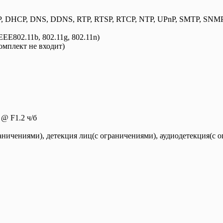
P, DHCP, DNS, DDNS, RTP, RTSP, RTCP, NTP, UPnP, SMTP, SNMP,
EEE802.11b, 802.11g, 802.11n)
комплект не входит)
 @ F1.2 ч/б
ничениями), детекция лиц(с ограничениями), аудиодетекция(с 