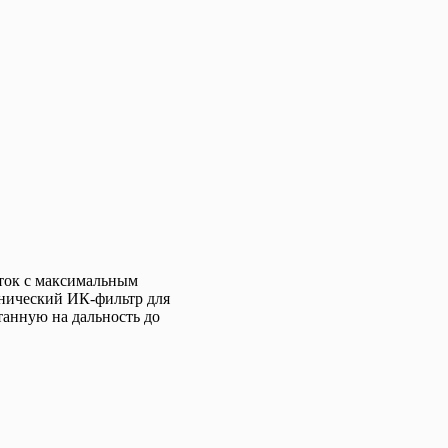
оток с максимальным
ханический ИК-фильтр для
танную на дальность до