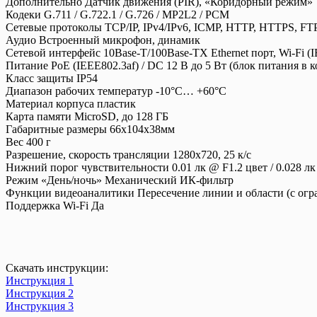
Дополнительно Датчик движения (PIR), «Коридорный режим»
Кодеки G.711 / G.722.1 / G.726 / MP2L2 / PCM
Сетевые протоколы TCP/IP, IPv4/IPv6, ICMP, HTTP, HTTPS, FT
Аудио Встроенный микрофон, динамик
Сетевой интерфейс 10Base-T/100Base-TX Ethernet порт, Wi-Fi (I
Питание PoE (IEEE802.3af) / DC 12 В до 5 Вт (блок питания в 
Класс защиты IP54
Диапазон рабочих температур -10°С… +60°С
Материал корпуса пластик
Карта памяти MicroSD, до 128 ГБ
Габаритные размеры 66х104х38мм
Вес 400 г
Разрешение, скорость трансляции 1280х720, 25 к/с
Нижний порог чувствительности 0.01 лк @ F1.2 цвет / 0.028 лк
Режим «День/ночь» Механический ИК-фильтр
Функции видеоаналитики Пересечение линии и области (с огра
Поддержка Wi-Fi Да
Скачать инструкции:
Инструкция 1
Инструкция 2
Инструкция 3