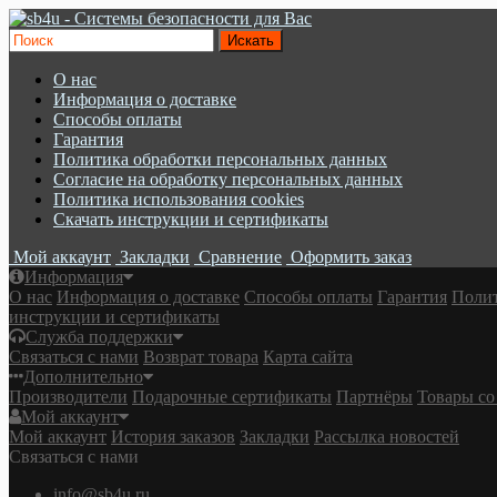
О нас
Информация о доставке
Cпособы оплаты
Гарантия
Политика обработки персональных данных
Согласие на обработку персональных данных
Политика использования cookies
Скачать инструкции и сертификаты
Мой аккаунт
Закладки
Сравнение
Оформить заказ
Информация
О нас
Информация о доставке
Cпособы оплаты
Гарантия
Полит
инструкции и сертификаты
Служба поддержки
Связаться с нами
Возврат товара
Карта сайта
Дополнительно
Производители
Подарочные сертификаты
Партнёры
Товары со
Мой аккаунт
Мой аккаунт
История заказов
Закладки
Рассылка новостей
Связаться с нами
info@sb4u.ru