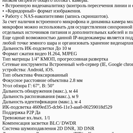
низком битрейте общего потока с камеры.
• Встроенную видеоаналитику (контроль пересечения линии и 
• «Коридорный» формат изображения.
• Работу с NAS-накопителями (запись скриншотов).
За счет наличия встроенного микрофона и динамика камера мо
микрофон можно использовать для осуществления синхронной а
отдельных источников питания и дополнительных кабелей и пит
Еще одной возможностью данной IP-видеокамеры является под
любой точке земного шара и организовать хранение видеоархив
Дальность ИК-подсветки До 10 м
Формат сжатия видео H.264, MJPEG
Тип матрицы 1/4” КМОП, прогрессивная развертка
Сетевые инструменты Встроенный web-сервер (IE, Google chrom
устройства: Android, iОS.
Тип объектива Фиксированный
Фокусное расстояние объектива 2.8 мм
Угол обзора Г: 67°, В: 50°
Дальность обнаружения (макс.), м 44
Дальность распознавания (макс.), м 9
Дальность идентификации (макс.), м 4
ИК-подсветка 4609ed35-dcb6-11e3-aaa0-00259018d529
Поддержка P2P Да
Тревожные вх./вых. 1/1
Компенсация засветки BLC/ DWDR
Система шумоподавления 2D DNR, 3D DNR