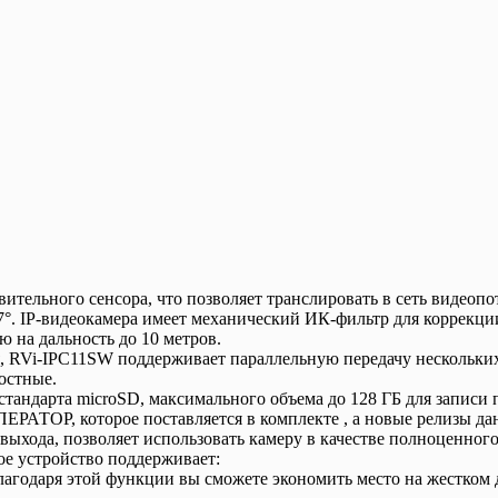
ительного сенсора, что позволяет транслировать в сеть видеоп
 67°. IP-видеокамера имеет механический ИК-фильтр для коррекц
ю на дальность до 10 метров.
 RVi-IPC11SW поддерживает параллельную передачу нескольких 
остные.
тандарта microSD, максимального объема до 128 ГБ для записи 
АТОР, которое поставляется в комплекте , а новые релизы данно
выхода, позволяет использовать камеру в качестве полноценного
ое устройство поддерживает:
Благодаря этой функции вы сможете экономить место на жестком