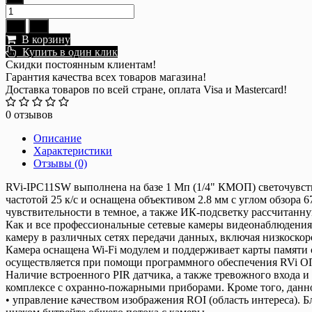
В корзину
Купить в один клик
Скидки постоянным клиентам!
Гарантия качества всех товаров магазина!
Доставка товаров по всей стране, оплата Visa и Mastercard!
0 отзывов
Описание
Характеристики
Отзывы (0)
RVi-IPC11SW выполнена на базе 1 Мп (1/4" КМОП) светочувств
частотой 25 к/с и оснащена объективом 2.8 мм с углом обзора
чувствительности в темное, а также ИК-подсветку рассчитанну
Как и все профессиональные сетевые камеры видеонаблюдения,
камеру в различных сетях передачи данных, включая низкоскор
Камера оснащена Wi-Fi модулем и поддерживает карты памяти с
осуществляется при помощи программного обеспечения RVi ОПЕР
Наличие встроенного PIR датчика, а также тревожного входа и 
комплексе с охранно-пожарными приборами. Кроме того, данн
• управление качеством изображения ROI (область интереса). 