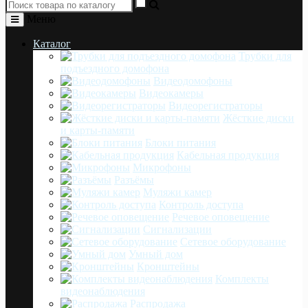
Меню
Каталог
Трубки для
подъездного домофона
Видеодомофоны
Видеокамеры
Видеорегистраторы
Жёсткие диски
и карты-памяти
Блоки питания
Кабельная продукция
Микрофоны
Разъёмы
Муляжи камер
Контроль доступа
Речевое оповещение
Сигнализации
Сетевое оборудование
Умный дом
Кронштейны
Комплекты
видеонаблюдения
Распродажа