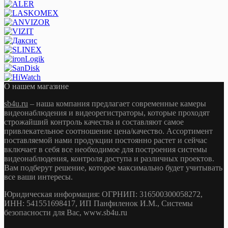
О нашем магазине
sb4u.ru
– наша компания предлагает современные камеры
видеонаблюдения и видеорегистраторы, которые проходят
строжайший контроль качества и составляют самое
привлекательное соотношение цена/качество. Ассортимент
поставляемой нами продукции постоянно растет и сейчас
включает в себя все необходимое для построения системы
видеонаблюдения, контроля доступа и различных проектов.
Вам подберут решение, которое максимально будет учитывать
все ваши интересы.
Юридическая информация: ОГРНИП: 316500300058272,
ИНН: 541551698417, ИП Панфиленок И.М., Системы
безопасности для Вас, www.sb4u.ru