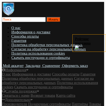
О нас
Информация о доставке
Cпособы оплаты
Рейтинг
Гарантия
магазина
Политика обработки персональных данных
Согласие на обработку персональных данных
Политика использования cookies
Скачать инструкции и сертификаты
Мой аккаунт
Закладки
Сравнение
Оформить заказ
Информация
О нас
Информация о доставке
Cпособы оплаты
Гарантия
Политика обработки персональных данных
Согласие на
обработку персональных данных
Политика использования
cookies
Скачать инструкции и сертификаты
Служба поддержки
Связаться с нами
Возврат товара
Карта сайта
Дополнительно
Производители
Подарочные сертификаты
Партнёры
Товары