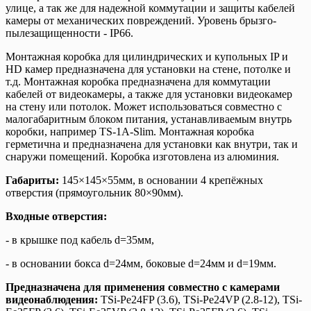
улице, а так же для надежной коммутации и защиты кабелей
камеры от механических повреждений. Уровень брызго-
пылезащищенности - IP66.
Монтажная коробка для цилиндрических и купольных IP и
HD камер предназначена для установки на стене, потолке и
т.д. Монтажная коробка предназначена для коммутации
кабелей от видеокамеры, а также для установки видеокамер
на стену или потолок. Может использоваться совместно с
малогабаритным блоком питания, устанавливаемым внутрь
коробки, например TS-1A-Slim. Монтажная коробка
герметична и предназначена для установки как внутри, так и
снаружи помещений. Коробка изготовлена из алюминия.
Габариты:
145×145×55мм, в основании 4 крепёжных
отверстия (прямоугольник 80×90мм).
Входные отверстия:
- в крышке под кабель d=35мм,
- в основании бокса d=24мм, боковые d=24мм и d=19мм.
Предназначена для применения совместно с камерами
видеонаблюдения:
TSi-Pe24FP (3.6), TSi-Pe24VP (2.8-12), TSi-