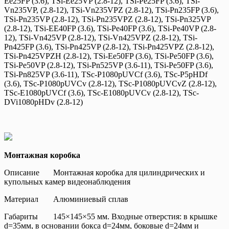
Ee25FP (3.6), TSi-Ee25VP (2.8-12), TSi-Pe25FP (3.6), TSi-
Vn235VP, (2.8-12), TSi-Vn235VPZ (2.8-12), TSi-Pn235FP (3.6),
TSi-Pn235VP (2.8-12), TSi-Pn235VPZ (2.8-12), TSi-Pn325VP
(2.8-12), TSi-EE40FP (3.6), TSi-Pe40FP (3.6), TSi-Pe40VP (2.8-
12), TSi-Vn425VP (2.8-12), TSi-Vn425VPZ (2.8-12), TSi-
Pn425FP (3.6), TSi-Pn425VP (2.8-12), TSi-Pn425VPZ (2.8-12),
TSi-Pn425VPZH (2.8-12), TSi-Ee50FP (3.6), TSi-Pe50FP (3.6),
TSi-Pe50VP (2.8-12), TSi-Pn525VP (3.6-11), TSi-Pe50FP (3.6),
TSi-Pn825VP (3.6-11), TSc-P1080pUVCf (3.6), TSc-P5pHDf
(3.6), TSc-P1080pUVCv (2.8-12), TSc-P1080pUVCvZ (2.8-12),
TSc-E1080pUVCf (3.6), TSc-E1080pUVCv (2.8-12), TSc-
DVi1080pHDv (2.8-12)
Монтажная коробка
Описание
Монтажная коробка для цилиндрических и
купольных камер видеонаблюдения
Материал
Алюминиевый сплав
Габариты
145×145×55 мм. Входные отверстия: в крышке
d=35мм, в основании бокса d=24мм, боковые d=24мм и