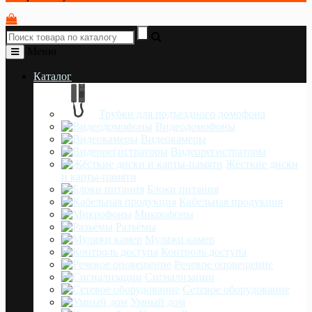
Меню
Каталог
Трубки для подъездного домофона
Видеодомофоны
Видеокамеры
Видеорегистраторы
Жёсткие диски
и карты-памяти
Блоки питания
Кабельная продукция
Микрофоны
Разъёмы
Муляжи камер
Контроль доступа
Речевое оповещение
Сигнализации
Сетевое оборудование
Умный дом