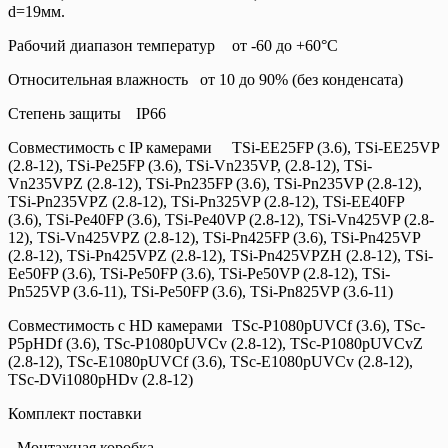
d=19мм.
Рабочий диапазон температур
от -60 до +60°С
Относительная влажность
от 10 до 90% (без конденсата)
Степень защиты
IP66
Совместимость с IP камерами
TSi-EE25FP (3.6), TSi-EE25VP
(2.8-12), TSi-Pe25FP (3.6), TSi-Vn235VP, (2.8-12), TSi-
Vn235VPZ (2.8-12), TSi-Pn235FP (3.6), TSi-Pn235VP (2.8-12),
TSi-Pn235VPZ (2.8-12), TSi-Pn325VP (2.8-12), TSi-EE40FP
(3.6), TSi-Pe40FP (3.6), TSi-Pe40VP (2.8-12), TSi-Vn425VP (2.8-
12), TSi-Vn425VPZ (2.8-12), TSi-Pn425FP (3.6), TSi-Pn425VP
(2.8-12), TSi-Pn425VPZ (2.8-12), TSi-Pn425VPZH (2.8-12), TSi-
Ee50FP (3.6), TSi-Pe50FP (3.6), TSi-Pe50VP (2.8-12), TSi-
Pn525VP (3.6-11), TSi-Pe50FP (3.6), TSi-Pn825VP (3.6-11)
Совместимость с HD камерами
TSc-P1080pUVCf (3.6), TSc-
P5pHDf (3.6), TSc-P1080pUVCv (2.8-12), TSc-P1080pUVCvZ
(2.8-12), TSc-E1080pUVCf (3.6), TSc-E1080pUVCv (2.8-12),
TSc-DVi1080pHDv (2.8-12)
Комплект поставки
- Монтажная коробка