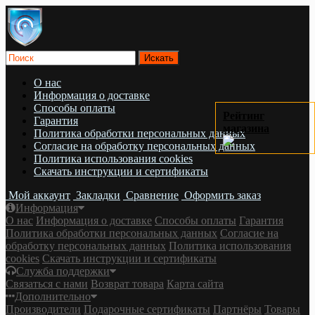
О нас
Информация о доставке
Cпособы оплаты
Рейтинг
Гарантия
магазина
Политика обработки персональных данных
Согласие на обработку персональных данных
Политика использования cookies
Скачать инструкции и сертификаты
Мой аккаунт
Закладки
Сравнение
Оформить заказ
Информация
О нас
Информация о доставке
Cпособы оплаты
Гарантия
Политика обработки персональных данных
Согласие на
обработку персональных данных
Политика использования
cookies
Скачать инструкции и сертификаты
Служба поддержки
Связаться с нами
Возврат товара
Карта сайта
Дополнительно
Производители
Подарочные сертификаты
Партнёры
Товары