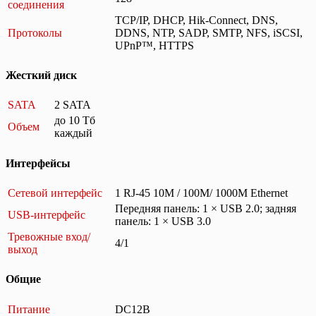
соединения
TCP/IP, DHCP, Hik-Connect, DNS,
Протоколы
DDNS, NTP, SADP, SMTP, NFS, iSCSI,
UPnP™, HTTPS
Жесткий диск
SATA
2 SATA
до 10 Тб
Объем
каждый
Интерфейсы
Сетевой интерфейс
1 RJ-45 10M / 100M/ 1000M Ethernet
Передняя панель: 1 × USB 2.0; задняя
USB-интерфейс
панель: 1 × USB 3.0
Тревожные вход/
4/1
выход
Общие
Питание
DC12В