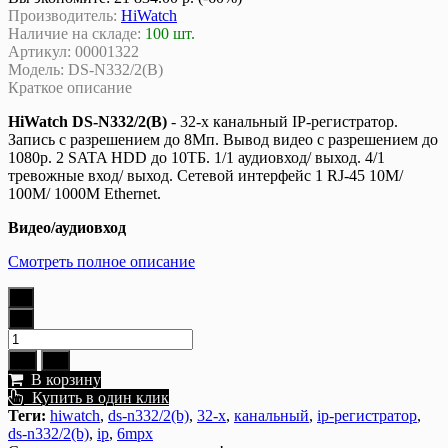
Производитель:
HiWatch
Наличие на складе:
100 шт.
Артикул:
00001322
Модель:
DS-N332/2(B)
Краткое описание
HiWatch DS-N332/2(B)
- 32-х канальный IP-регистратор.
Запись с разрешением до 8Мп. Вывод видео с разрешением до
1080р. 2 SATA HDD до 10ТБ. 1/1 аудиовход/ выход. 4/1
тревожные вход/ выход. Сетевой интерфейс 1 RJ-45 10M/
100M/ 1000M Ethernet.
Видео/аудиовход
Смотреть полное описание
В корзину
Купить в один клик
Теги:
hiwatch
,
ds-n332/2(b)
,
32-х
,
канальный
,
ip-регистратор
,
ds-n332/2(b)
,
ip
,
6mpx