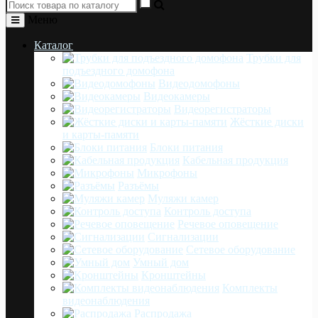
Меню
Каталог
Трубки для
подъездного домофона
Видеодомофоны
Видеокамеры
Видеорегистраторы
Жёсткие диски
и карты-памяти
Блоки питания
Кабельная продукция
Микрофоны
Разъёмы
Муляжи камер
Контроль доступа
Речевое оповещение
Сигнализации
Сетевое оборудование
Умный дом
Кронштейны
Комплекты
видеонаблюдения
Распродажа