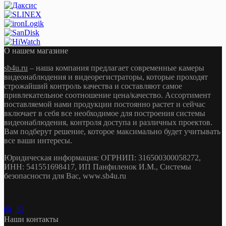
О нашем магазине
sb4u.ru
– наша компания предлагает современные камеры
видеонаблюдения и видеорегистраторы, которые проходят
строжайший контроль качества и составляют самое
привлекательное соотношение цена/качество. Ассортимент
поставляемой нами продукции постоянно растет и сейчас
включает в себя все необходимое для построения системы
видеонаблюдения, контроля доступа и различных проектов.
Вам подберут решение, которое максимально будет учитывать
все ваши интересы.
Юридическая информация: ОГРНИП: 316500300058272,
ИНН: 541551698417, ИП Панфиленок И.М., Системы
безопасности для Вас, www.sb4u.ru
Наши контакты