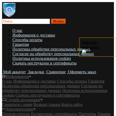
О нас
Информация о доставке
Cпособы оплаты
Рейтинг
Гарантия
магазина
Политика обработки персональных данных
Согласие на обработку персональных данных
Политика использования cookies
Скачать инструкции и сертификаты
Мой аккаунт
Закладки
Сравнение
Оформить заказ
Информация
О нас
Информация о доставке
Cпособы оплаты
Гарантия
Политика обработки персональных данных
Согласие на
обработку персональных данных
Политика использования
cookies
Скачать инструкции и сертификаты
Служба поддержки
Связаться с нами
Возврат товара
Карта сайта
Дополнительно
Производители
Подарочные сертификаты
Партнёры
Товары