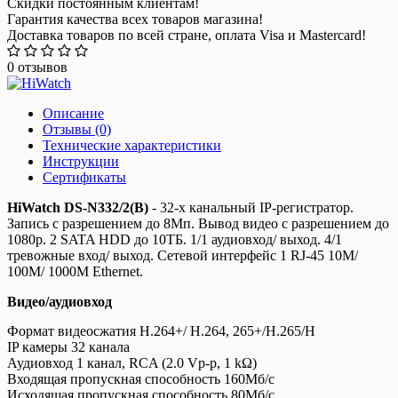
Скидки постоянным клиентам!
Гарантия качества всех товаров магазина!
Доставка товаров по всей стране, оплата Visa и Mastercard!
0 отзывов
Описание
Отзывы (0)
Технические характеристики
Инструкции
Сертификаты
HiWatch DS-N332/2(B)
- 32-х канальный IP-регистратор.
Запись с разрешением до 8Мп. Вывод видео с разрешением до
1080р. 2 SATA HDD до 10ТБ. 1/1 аудиовход/ выход. 4/1
тревожные вход/ выход. Сетевой интерфейс 1 RJ-45 10M/
100M/ 1000M Ethernet.
Видео/аудиовход
Формат видеосжатия H.264+/ H.264, 265+/H.265/H
IP камеры 32 канала
Аудиовход 1 канал, RCA (2.0 Vp-p, 1 kΩ)
Входящая пропускная способность 160Мб/с
Исходящая пропускная способность 80Мб/с