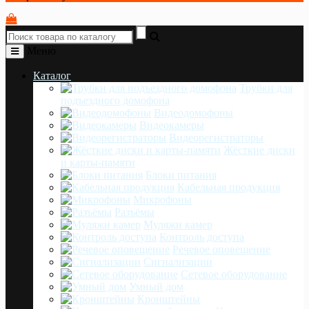
Меню
Каталог
Трубки для
подъездного домофона
Видеодомофоны
Видеокамеры
Видеорегистраторы
Жёсткие диски
и карты-памяти
Блоки питания
Кабельная продукция
Микрофоны
Разъёмы
Муляжи камер
Контроль доступа
Речевое оповещение
Сигнализации
Сетевое оборудование
Умный дом
Кронштейны