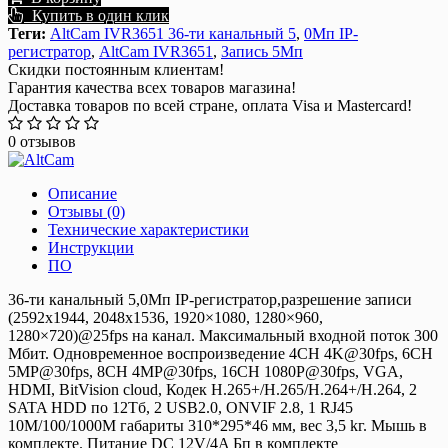
Купить в один клик
Теги:
AltCam IVR3651 36-ти канальный 5
,
0Мп IP-
регистратор
,
AltCam IVR3651
,
Запись 5Мп
Скидки постоянным клиентам!
Гарантия качества всех товаров магазина!
Доставка товаров по всей стране, оплата Visa и Mastercard!
0 отзывов
Описание
Отзывы (0)
Технические характеристики
Инструкции
ПО
36-ти канальный 5,0Мп IP-регистратор,разрешение записи
(2592x1944, 2048x1536, 1920×1080, 1280×960,
1280×720)@25fps на канал. Максимальный входной поток 300
Мбит. Одновременное воспроизведение 4CH 4K@30fps, 6CH
5MP@30fps, 8CH 4MP@30fps, 16CH 1080P@30fps, VGA,
HDMI, BitVision cloud, Кодек H.265+/H.265/H.264+/H.264, 2
SATA HDD по 12Тб, 2 USB2.0, ONVIF 2.8, 1 RJ45
10M/100/1000M габариты 310*295*46 мм, вес 3,5 kг. Мышь в
комплекте. Питание DC 12V/4A Бп в комплекте