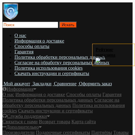
О нас
Информация о доставке
Cпособы оплаты
Рейтинг
Гарантия
магазина
Политика обработки персональных данных
Согласие на обработку персональных данных
Политика использования cookies
Скачать инструкции и сертификаты
Мой аккаунт
Закладки
Сравнение
Оформить заказ
Информация
О нас
Информация о доставке
Cпособы оплаты
Гарантия
Политика обработки персональных данных
Согласие на
обработку персональных данных
Политика использования
cookies
Скачать инструкции и сертификаты
Служба поддержки
Связаться с нами
Возврат товара
Карта сайта
Дополнительно
Производители
Подарочные сертификаты
Партнёры
Товары