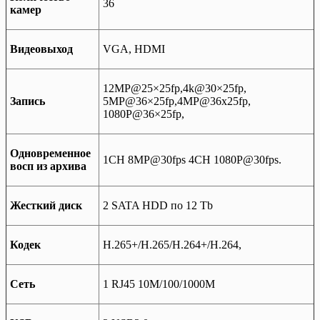
36
камер
Видеовыход
VGA, HDMI
12MP@25×25fp,4k@30×25fp,
Запись
5MP@36×25fp,4MP@36x25fp,
1080P@36×25fp,
Одновременное
1CH 8MP@30fps 4CH 1080P@30fps.
восп из архива
Жесткий диск
2 SATA HDD по 12 Tb
Кодек
H.265+/H.265/H.264+/H.264,
Сеть
1 RJ45 10M/100/1000M