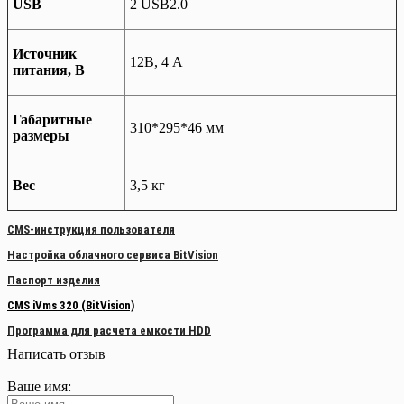
USB
2 USB2.0
Источник
12В, 4 А
питания, В
Габаритные
310*295*46 мм
размеры
Вес
3,5 кг
CMS-инструкция пользователя
Настройка облачного сервиса BitVision
Паспорт изделия
CMS iVms 320 (BitVision)
Программа для расчета емкости HDD
Написать отзыв
Ваше имя: