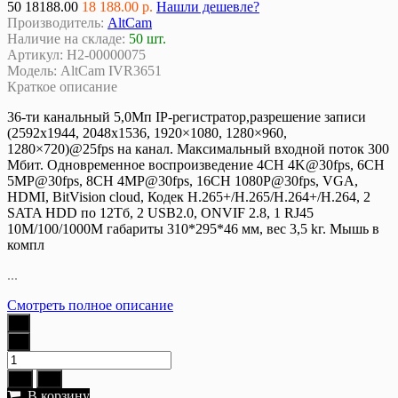
50
18188.00
18 188.00 р.
Нашли дешевле?
Производитель:
AltCam
Наличие на складе:
50 шт.
Артикул:
Н2-00000075
Модель:
AltCam IVR3651
Краткое описание
36-ти канальный 5,0Мп IP-регистратор,разрешение записи
(2592x1944, 2048x1536, 1920×1080, 1280×960,
1280×720)@25fps на канал. Максимальный входной поток 300
Мбит. Одновременное воспроизведение 4CH 4K@30fps, 6CH
5MP@30fps, 8CH 4MP@30fps, 16CH 1080P@30fps, VGA,
HDMI, BitVision cloud, Кодек H.265+/H.265/H.264+/H.264, 2
SATA HDD по 12Тб, 2 USB2.0, ONVIF 2.8, 1 RJ45
10M/100/1000M габариты 310*295*46 мм, вес 3,5 kг. Мышь в
компл
...
Смотреть полное описание
В корзину