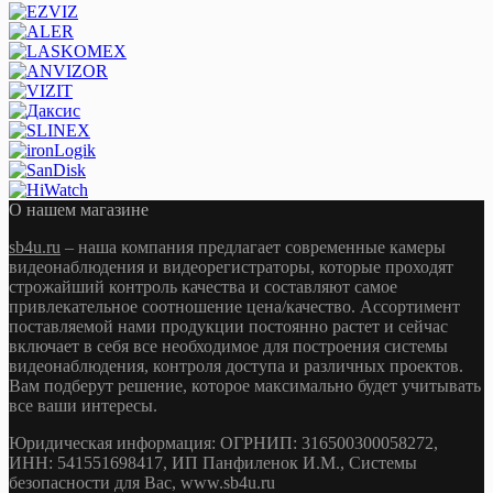
О нашем магазине
sb4u.ru
– наша компания предлагает современные камеры
видеонаблюдения и видеорегистраторы, которые проходят
строжайший контроль качества и составляют самое
привлекательное соотношение цена/качество. Ассортимент
поставляемой нами продукции постоянно растет и сейчас
включает в себя все необходимое для построения системы
видеонаблюдения, контроля доступа и различных проектов.
Вам подберут решение, которое максимально будет учитывать
все ваши интересы.
Юридическая информация: ОГРНИП: 316500300058272,
ИНН: 541551698417, ИП Панфиленок И.М., Системы
безопасности для Вас, www.sb4u.ru