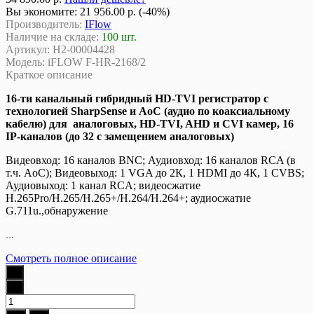
Вы экономите:
21 956.00 р. (-40%)
Производитель:
IFlow
Наличие на складе:
100 шт.
Артикул:
Н2-00004428
Модель:
iFLOW F-HR-2168/2
Краткое описание
16-ти канальный гибридный HD-TVI регистратор c
технологией SharpSense и AoC (аудио по коаксиальному
кабелю) для аналоговых, HD-TVI, AHD и CVI камер, 16
IP-каналов (до 32 с замещением аналоговых)
Видеовход: 16 каналов BNC; Аудиовход: 16 каналов RCA (в
т.ч. AoC); Видеовыход: 1 VGA до 2К, 1 HDMI до 4К, 1 CVBS;
Аудиовыход: 1 канал RCA; видеосжатие
H.265Pro/H.265/H.265+/H.264/H.264+; аудиосжатие
G.711u.,обнаружение
...
Смотреть полное описание