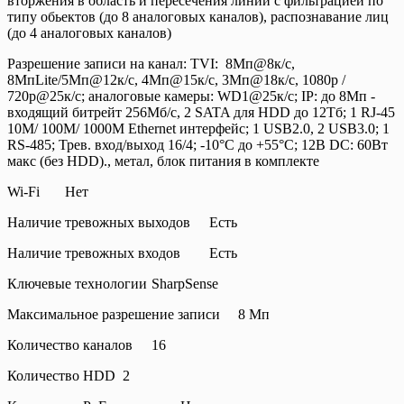
вторжения в область и пересечения линии c фильтрацией по
типу обьектов (до 8 аналоговых каналов), распознавание лиц
(до 4 аналоговых каналов)
Разрешение записи на канал: TVI: 8Мп@8к/с,
8МпLite/5Мп@12к/с, 4Мп@15к/с, 3Мп@18к/с, 1080p /
720p@25к/с; аналоговые камеры: WD1@25к/с; IP: до 8Мп -
входящий битрейт 256Мб/с, 2 SATA для HDD до 12Тб; 1 RJ-45
10M/ 100M/ 1000M Ethernet интерфейс; 1 USB2.0, 2 USB3.0; 1
RS-485; Трев. вход/выход 16/4; -10°C до +55°C; 12В DC: 60Вт
макс (без HDD)., метал, блок питания в комплекте
Wi-Fi
Нет
Наличие тревожных выходов
Есть
Наличие тревожных входов
Есть
Ключевые технологии
SharpSense
Максимальное разрешение записи
8 Мп
Количество каналов
16
Количество HDD
2