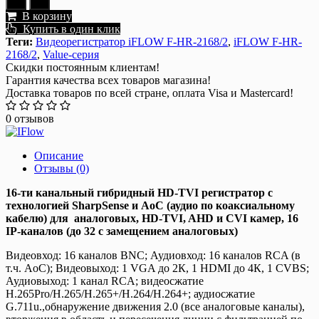
В корзину
Купить в один клик
Теги:
Видеорегистратор iFLOW F-HR-2168/2
,
iFLOW F-HR-
2168/2
,
Value-серия
Скидки постоянным клиентам!
Гарантия качества всех товаров магазина!
Доставка товаров по всей стране, оплата Visa и Mastercard!
0 отзывов
Описание
Отзывы (0)
16-ти канальный гибридный HD-TVI регистратор c
технологией SharpSense и AoC (аудио по коаксиальному
кабелю) для аналоговых, HD-TVI, AHD и CVI камер, 16
IP-каналов (до 32 с замещением аналоговых)
Видеовход: 16 каналов BNC; Аудиовход: 16 каналов RCA (в
т.ч. AoC); Видеовыход: 1 VGA до 2К, 1 HDMI до 4К, 1 CVBS;
Аудиовыход: 1 канал RCA; видеосжатие
H.265Pro/H.265/H.265+/H.264/H.264+; аудиосжатие
G.711u.,обнаружение движения 2.0 (все аналоговые каналы),