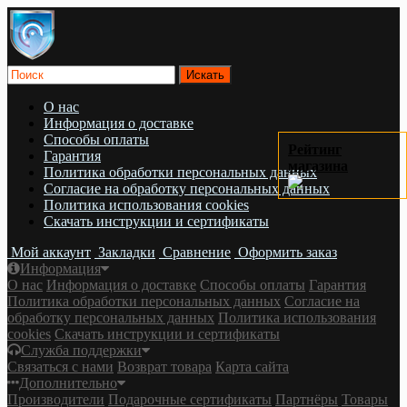
О нас
Информация о доставке
Cпособы оплаты
Рейтинг
Гарантия
магазина
Политика обработки персональных данных
Согласие на обработку персональных данных
Политика использования cookies
Скачать инструкции и сертификаты
Мой аккаунт
Закладки
Сравнение
Оформить заказ
Информация
О нас
Информация о доставке
Cпособы оплаты
Гарантия
Политика обработки персональных данных
Согласие на
обработку персональных данных
Политика использования
cookies
Скачать инструкции и сертификаты
Служба поддержки
Связаться с нами
Возврат товара
Карта сайта
Дополнительно
Производители
Подарочные сертификаты
Партнёры
Товары