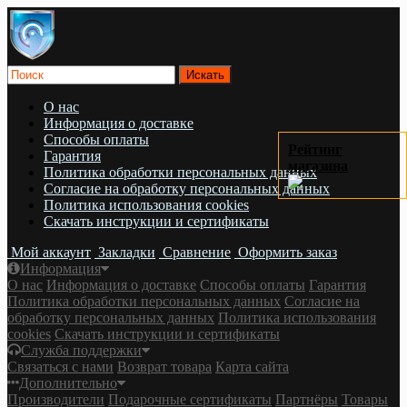
О нас
Информация о доставке
Cпособы оплаты
Рейтинг
Гарантия
магазина
Политика обработки персональных данных
Согласие на обработку персональных данных
Политика использования cookies
Скачать инструкции и сертификаты
Мой аккаунт
Закладки
Сравнение
Оформить заказ
Информация
О нас
Информация о доставке
Cпособы оплаты
Гарантия
Политика обработки персональных данных
Согласие на
обработку персональных данных
Политика использования
cookies
Скачать инструкции и сертификаты
Служба поддержки
Связаться с нами
Возврат товара
Карта сайта
Дополнительно
Производители
Подарочные сертификаты
Партнёры
Товары