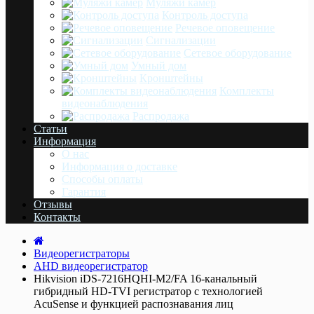
Муляжи камер
Контроль доступа
Речевое оповещение
Сигнализации
Сетевое оборудование
Умный дом
Кронштейны
Комплекты
видеонаблюдения
Распродажа
Статьи
Информация
О нас
Информация о доставке
Cпособы оплаты
Гарантия
Отзывы
Контакты
Видеорегистраторы
AHD видеорегистратор
Hikvision iDS-7216HQHI-M2/FA 16-канальный
гибридный HD-TVI регистратор с технологией
AcuSense и функцией распознавания лиц