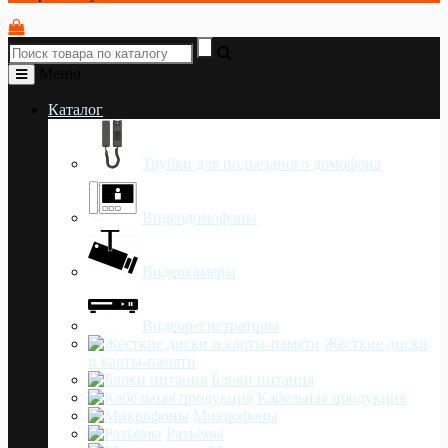
Меню
Каталог
Трубки для подъездного домофона
Видеодомофоны
Видеокамеры
Видеорегистраторы
Жёсткие диски
и карты-памяти
Блоки питания
Кабельная продукция
Микрофоны
Разъёмы