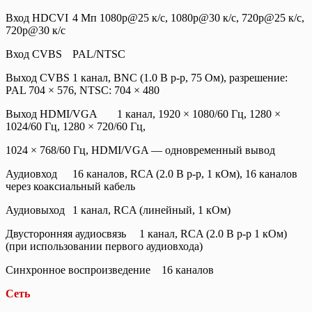
Вход HDCVI
4 Мп 1080p@25 к/с, 1080p@30 к/с, 720p@25 к/с,
720p@30 к/с
Вход CVBS
PAL/NTSC
Выход CVBS
1 канал, BNC (1.0 В p-p, 75 Ом), разрешение:
PAL 704 × 576, NTSC: 704 × 480
Выход HDMI/VGA
1 канал, 1920 × 1080/60 Гц, 1280 ×
1024/60 Гц, 1280 × 720/60 Гц,
1024 × 768/60 Гц, HDMI/VGA — одновременный вывод
Аудиовход
16 каналов, RCA (2.0 В p-p, 1 кОм), 16 каналов
через коаксиальный кабель
Аудиовыход
1 канал, RCA (линейный, 1 кОм)
Двусторонняя аудиосвязь
1 канал, RCA (2.0 В p-p 1 кОм)
(при использовании первого аудиовхода)
Синхронное воспроизведение
16 каналов
Сеть