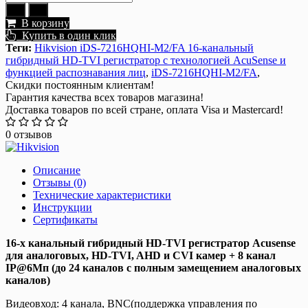
В корзину
Купить в один клик
Теги:
Hikvision iDS-7216HQHI-M2/FA 16-канальный
гибридный HD-TVI регистратор с технологией AcuSense и
функцией распознавания лиц
,
iDS-7216HQHI-M2/FA
,
Скидки постоянным клиентам!
Гарантия качества всех товаров магазина!
Доставка товаров по всей стране, оплата Visa и Mastercard!
0 отзывов
Описание
Отзывы (0)
Технические характеристики
Инструкции
Сертификаты
16-х канальный гибридный HD-TVI регистратор Acusense
для аналоговых, HD-TVI, AHD и CVI камер + 8 канал
IP@6Мп (до 24 каналов с полным замещением аналоговых
каналов)
Видеовход: 4 канала, BNC(поддержка управления по