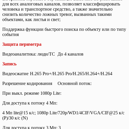
для всех аналоговых каналов, позволяет классифицировать
человека и транспортное средство, а также значительно
снизить количество ложных тревог, вызванных такими
объектами, как листья и свет;
Поддержка функции быстрого поиска по объекту или по типу
события
Защита периметра
Видеоаналитика: люди/ТС
До 4 каналов
Запись
Видеосжатие
H.265 Pro+/H.265 Pro/H.265/H.264+/H.264
Разрешение кодирования
Основной поток:
При выкл. режиме 1080p Lite:
Для доступа к потоку 4 Мп:
4 Мп lite@15 к/с; 1080p Lite/720p/WD1/4CIF/VGA/CIF@25 к/с
(P)/30 к/с (N)
Для доступа к потоку 3 Мп: 3