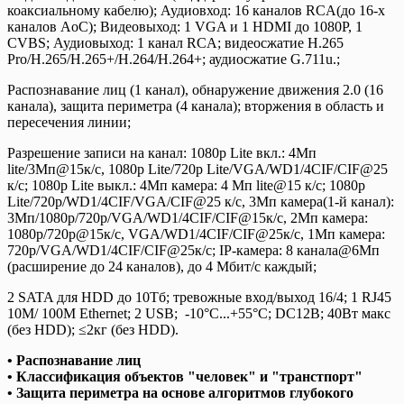
коаксиальному кабелю); Аудиовход: 16 каналов RCA(до 16-х
каналов AoC); Видеовыход: 1 VGA и 1 HDMI до 1080Р, 1
CVBS; Аудиовыход: 1 канал RCA; видеосжатие H.265
Pro/H.265/H.265+/H.264/H.264+; аудиосжатие G.711u.;
Распознавание лиц (1 канал), обнаружение движения 2.0 (16
канала), защита периметра (4 канала); вторжения в область и
пересечения линии;
Разрешение записи на канал: 1080p Lite вкл.: 4Мп
lite/3Мп@15к/с, 1080p Lite/720p Lite/VGA/WD1/4CIF/CIF@25
к/с; 1080p Lite выкл.: 4Мп камера: 4 Мп lite@15 к/с; 1080p
Lite/720p/WD1/4CIF/VGA/CIF@25 к/с, 3Мп камера(1-й канал):
3Мп/1080p/720p/VGA/WD1/4CIF/CIF@15к/с, 2Мп камера:
1080p/720p@15к/с, VGA/WD1/4CIF/CIF@25к/с, 1Мп камера:
720p/VGA/WD1/4CIF/CIF@25к/c; IP-камера: 8 канала@6Мп
(расширение до 24 каналов), до 4 Мбит/с каждый;
2 SATA для HDD до 10Тб; тревожные вход/выход 16/4; 1 RJ45
10M/ 100M Ethernet; 2 USB; -10°C...+55°C; DC12В; 40Вт макс
(без HDD); ≤2кг (без HDD).
• Распознавание лиц
• Классификация объектов "человек" и "транстпорт"
• Защита периметра на основе алгоритмов глубокого