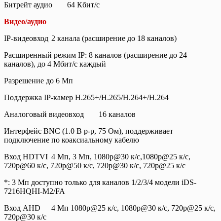
Битрейт аудио
64 Кбит/с
Видео/аудио
IP-видеовход
2 канала (расширение до 18 каналов)
Расширенный режим IP: 8 каналов (расширение до 24
каналов), до 4 Мбит/с каждый
Разрешение до 6 Mп
Поддержка IP-камер H.265+/H.265/H.264+/H.264
Аналоговый видеовход
16 каналов
Интерфейс BNC (1.0 В p-p, 75 Ом), поддерживает
подключение по коаксиальному кабелю
Вход HDTVI
4 Мп, 3 Мп, 1080p@30 к/с,1080p@25 к/с,
720p@60 к/с, 720p@50 к/с, 720p@30 к/с, 720p@25 к/с
*: 3 Мп доступно только для каналов 1/2/3/4 модели iDS-
7216HQHI-M2/FA
Вход AHD
4 Мп 1080p@25 к/с, 1080p@30 к/с, 720p@25 к/с,
720p@30 к/с