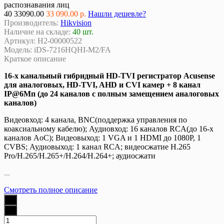
распознавания лиц
40
33090.00
33 090.00 р.
Нашли дешевле?
Производитель:
Hikvision
Наличие на складе:
40 шт.
Артикул:
Н2-00000522
Модель:
iDS-7216HQHI-M2/FA
Краткое описание
16-х канальный гибридный HD-TVI регистратор Acusense
для аналоговых, HD-TVI, AHD и CVI камер + 8 канал
IP@6Мп (до 24 каналов с полным замещением аналоговых
каналов)
Видеовход: 4 канала, BNC(поддержка управления по
коаксиальному кабелю); Аудиовход: 16 каналов RCA(до 16-х
каналов AoC); Видеовыход: 1 VGA и 1 HDMI до 1080Р, 1
CVBS; Аудиовыход: 1 канал RCA; видеосжатие H.265
Pro/H.265/H.265+/H.264/H.264+; аудиосжати
...
Смотреть полное описание