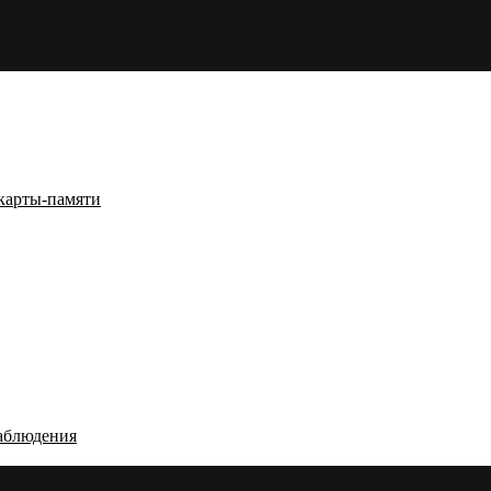
карты-памяти
аблюдения