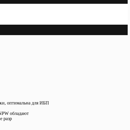
ики, оптимальна для ИБП
/ NPW обладают
е разр