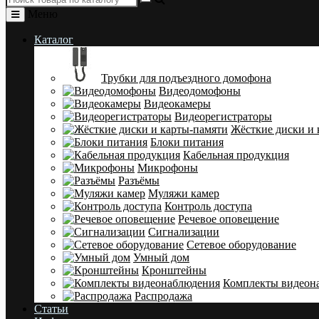
Меню
Каталог
Трубки для подъездного домофона
Видеодомофоны
Видеокамеры
Видеорегистраторы
Жёсткие диски и 
Блоки питания
Кабельная продукция
Микрофоны
Разъёмы
Муляжи камер
Контроль доступа
Речевое оповещение
Сигнализации
Сетевое оборудование
Умный дом
Кронштейны
Комплекты видеон
Распродажа
Статьи