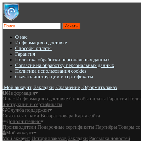
О нас
Информация о доставке
Cпособы оплаты
Гарантия
Политика обработки персональных данных
Согласие на обработку персональных данных
Политика использования cookies
Скачать инструкции и сертификаты
Мой аккаунт
Закладки
Сравнение
Оформить заказ
Информация
О нас
Информация о доставке
Cпособы оплаты
Гарантия
Полит
инструкции и сертификаты
Служба поддержки
Связаться с нами
Возврат товара
Карта сайта
Дополнительно
Производители
Подарочные сертификаты
Партнёры
Товары со
Мой аккаунт
Мой аккаунт
История заказов
Закладки
Рассылка новостей