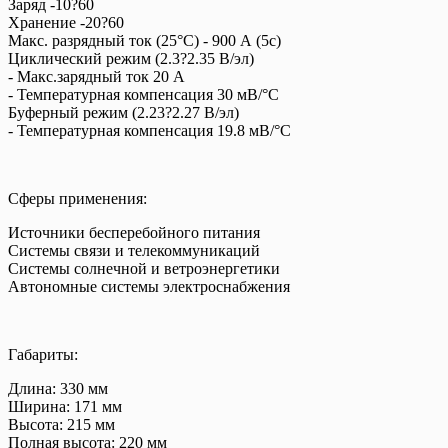
Заряд -10?60
Хранение -20?60
Макс. разрядный ток (25°С) - 900 А (5с)
Циклический режим (2.3?2.35 В/эл)
- Макс.зарядный ток 20 А
- Температурная компенсация 30 мВ/°С
Буферный режим (2.23?2.27 В/эл)
- Температурная компенсация 19.8 мВ/°С
Cферы применения:
Источники бесперебойного питания
Системы связи и телекоммуникаций
Системы солнечной и ветроэнергетики
Автономные системы электроснабжения
Габариты:
Длина: 330 мм
Ширина: 171 мм
Высота: 215 мм
Полная высота: 220 мм