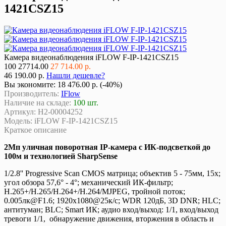
1421CSZ15
Камера видеонаблюдения iFLOW F-IP-1421CSZ15
100
27714.00
27 714.00 р.
46 190.00 р.
Нашли дешевле?
Вы экономите:
18 476.00 р. (-40%)
Производитель:
IFlow
Наличие на складе:
100 шт.
Артикул:
Н2-00004252
Модель:
iFLOW F-IP-1421CSZ15
Краткое описание
2Мп уличная поворотная IP-камера с ИК-подсветкой до
100м и технологией SharpSense
1/2.8'' Progressive Scan CMOS матрица; объектив 5 - 75мм, 15x;
угол обзора 57,6° - 4°; механический ИК-фильтр;
H.265+/H.265/H.264+/H.264/MJPEG, тройной поток;
0.005лк@F1.6; 1920х1080@25к/с; WDR 120дБ, 3D DNR; HLC;
антитуман; BLC; Smart ИК; аудио вход/выход: 1/1, вход/выход
тревоги 1/1, обнаружение движения, вторжения в область и