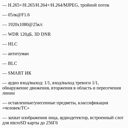
— H.265+/H.265/H.264+/H.264/MJPEG, тройной поток
— 05лк@F1.6
— 1920х1080@25к/с
— WDR 120дБ, 3D DNR
— HLC
— антитуман
— BLC
— SMART ИК
— аудио вход/выход: 1/1, вход/выход тревоги 1/1,
обнаружение движения, вторжения в область и пересечения
линии
— оставленные/унесенные предметы, классификация
«человек/ТС»
— захват изображения лица, аудиодетектор, встроенный слот
для microSD карты до 256Гб