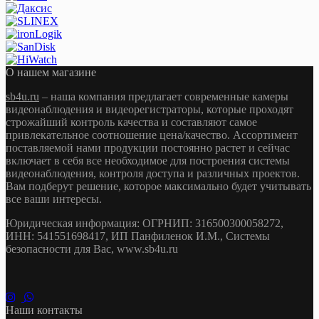
О нашем магазине
sb4u.ru
– наша компания предлагает современные камеры
видеонаблюдения и видеорегистраторы, которые проходят
строжайший контроль качества и составляют самое
привлекательное соотношение цена/качество. Ассортимент
поставляемой нами продукции постоянно растет и сейчас
включает в себя все необходимое для построения системы
видеонаблюдения, контроля доступа и различных проектов.
Вам подберут решение, которое максимально будет учитывать
все ваши интересы.
Юридическая информация: ОГРНИП: 316500300058272,
ИНН: 541551698417, ИП Панфиленок И.М., Системы
безопасности для Вас, www.sb4u.ru
Наши контакты