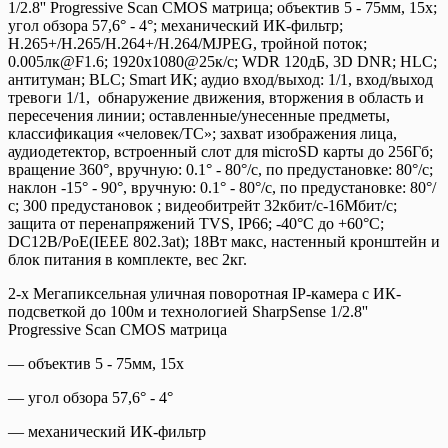
1/2.8'' Progressive Scan CMOS матрица; объектив 5 - 75мм, 15x;
угол обзора 57,6° - 4°; механический ИК-фильтр;
H.265+/H.265/H.264+/H.264/MJPEG, тройной поток;
0.005лк@F1.6; 1920х1080@25к/с; WDR 120дБ, 3D DNR; HLC;
антитуман; BLC; Smart ИК; аудио вход/выход: 1/1, вход/выход
тревоги 1/1, обнаружение движения, вторжения в область и
пересечения линии; оставленные/унесенные предметы,
классификация «человек/ТС»; захват изображения лица,
аудиодетектор, встроенный слот для microSD карты до 256Гб;
вращение 360°, вручную: 0.1° - 80°/с, по предустановке: 80°/с;
наклон -15° - 90°, вручную: 0.1° - 80°/с, по предустановке: 80°/
с; 300 предустановок ; видеобитрейт 32кбит/с-16Мбит/с;
защита от перенапряжений TVS, IP66; -40°C до +60°C;
DC12В/PoE(IEEE 802.3at); 18Вт макс, настенный кронштейн и
блок питания в комплекте, вес 2кг.
2-х Мегапиксельная уличная поворотная IP-камера с ИК-
подсветкой до 100м и технологией SharpSense 1/2.8''
Progressive Scan CMOS матрица
— объектив 5 - 75мм, 15x
— угол обзора 57,6° - 4°
— механический ИК-фильтр