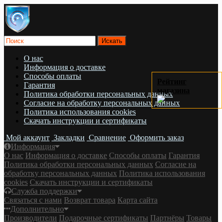
О нас
Информация о доставке
Cпособы оплаты
Рейтинг
Гарантия
магазина
Политика обработки персональных данных
Согласие на обработку персональных данных
Политика использования cookies
Скачать инструкции и сертификаты
Мой аккаунт
Закладки
Сравнение
Оформить заказ
Информация
О нас
Информация о доставке
Cпособы оплаты
Гарантия
Политика обработки персональных данных
Согласие на
обработку персональных данных
Политика использования
cookies
Скачать инструкции и сертификаты
Служба поддержки
Связаться с нами
Возврат товара
Карта сайта
Дополнительно
Производители
Подарочные сертификаты
Партнёры
Товары