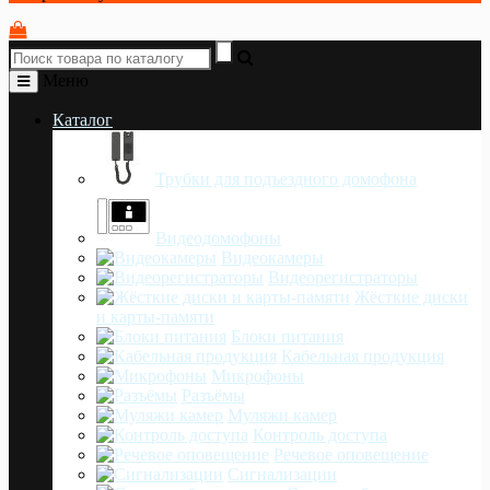
Меню
Каталог
Трубки для подъездного домофона
Видеодомофоны
Видеокамеры
Видеорегистраторы
Жёсткие диски
и карты-памяти
Блоки питания
Кабельная продукция
Микрофоны
Разъёмы
Муляжи камер
Контроль доступа
Речевое оповещение
Сигнализации