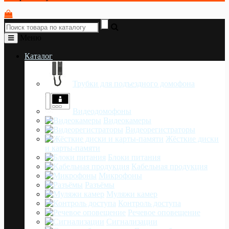
Меню
Каталог
Трубки для подъездного домофона
Видеодомофоны
Видеокамеры
Видеорегистраторы
Жёсткие диски
и карты-памяти
Блоки питания
Кабельная продукция
Микрофоны
Разъёмы
Муляжи камер
Контроль доступа
Речевое оповещение
Сигнализации