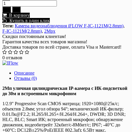
В корзину
Купить в один клик
Теги:
Камера видеонаблюдения iFLOW F-IC-1121M(2.8mm)
,
F-IC-1121M(2.8mm)
,
2Mpx
Скидки постоянным клиентам!
Гарантия качества всех товаров магазина!
Доставка товаров по всей стране, оплата Visa и Mastercard!
0 отзывов
Описание
Отзывы (0)
2Мп уличная цилиндрическая IP-камера с ИК-подсветкой
до 30м и встроенным микрофоном
1/2.9'' Progressive Scan CMOS матрица; 1920×1080@25к/с;
объектив 2.8мм; угол обзора 94°; механический ИК-фильтр;
0.01Лк@F2.2; H.265/H.265+/H.264/H.264+, DWDR; 3D DNR;
HLC, BLC; Smart ИК; встроенный микрофон; обнаружение
движения, видеобитрейт 32кбит/с-8Мбит/с; IP67; -40°C до
+60°C; DC12В±25%/PoE(IEEE 802.3af); 6.5Вт макс.