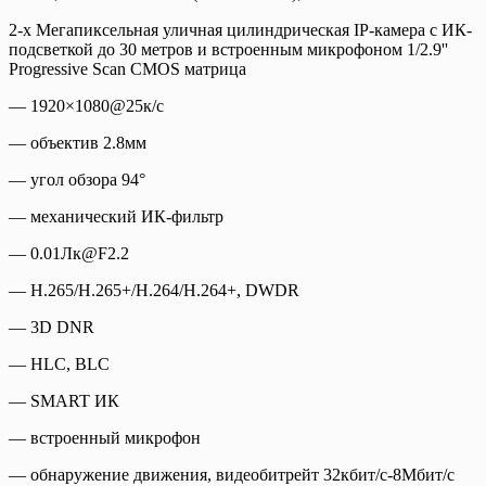
2-х Мегапиксельная уличная цилиндрическая IP-камера с ИК-
подсветкой до 30 метров и встроенным микрофоном 1/2.9''
Progressive Scan CMOS матрица
— 1920×1080@25к/с
— объектив 2.8мм
— угол обзора 94°
— механический ИК-фильтр
— 0.01Лк@F2.2
— H.265/H.265+/H.264/H.264+, DWDR
— 3D DNR
— HLC, BLC
— SMART ИК
— встроенный микрофон
— обнаружение движения, видеобитрейт 32кбит/с-8Мбит/с