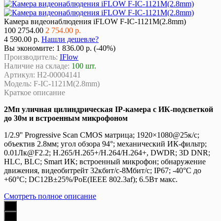
Камера видеонаблюдения iFLOW F-IC-1121M(2.8mm)
100
2754.00
2 754.00 р.
4 590.00 р.
Нашли дешевле?
Вы экономите:
1 836.00 р. (-40%)
Производитель:
IFlow
Наличие на складе:
100 шт.
Артикул:
Н2-00004141
Модель:
F-IC-1121M(2.8mm)
Краткое описание
2Мп уличная цилиндрическая IP-камера с ИК-подсветкой
до 30м и встроенным микрофоном
1/2.9'' Progressive Scan CMOS матрица; 1920×1080@25к/с;
объектив 2.8мм; угол обзора 94°; механический ИК-фильтр;
0.01Лк@F2.2; H.265/H.265+/H.264/H.264+, DWDR; 3D DNR;
HLC, BLC; Smart ИК; встроенный микрофон; обнаружение
движения, видеобитрейт 32кбит/с-8Мбит/с; IP67; -40°C до
+60°C; DC12В±25%/PoE(IEEE 802.3af); 6.5Вт макс.
Смотреть полное описание