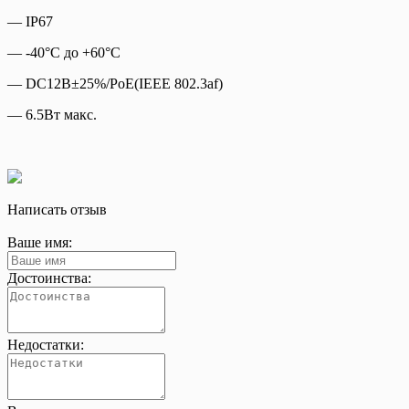
— IP67
— -40°C до +60°C
— DC12В±25%/PoE(IEEE 802.3af)
— 6.5Вт макс.
Написать отзыв
Ваше имя:
Достоинства:
Недостатки: