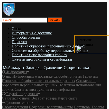
О нас
Информация о доставке
Cпособы оплаты
Рейтинг
Гарантия
магазина
Политика обработки персональных данных
Согласие на обработку персональных данных
Политика использования cookies
Скачать инструкции и сертификаты
Мой аккаунт
Закладки
Сравнение
Оформить заказ
Информация
О нас
Информация о доставке
Cпособы оплаты
Гарантия
Политика обработки персональных данных
Согласие на
обработку персональных данных
Политика использования
cookies
Скачать инструкции и сертификаты
Служба поддержки
Связаться с нами
Возврат товара
Карта сайта
Дополнительно
Производители
Подарочные сертификаты
Партнёры
Товары