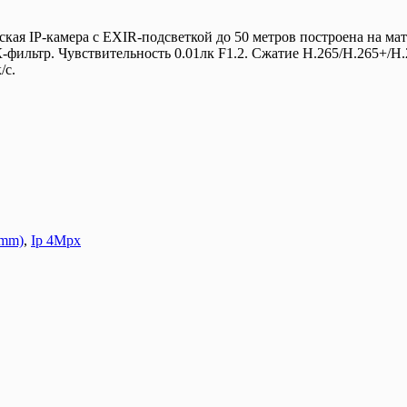
кая IP-камера с EXIR-подсветкой до 50 метров построена на матр
-фильтр. Чувствительность 0.01лк F1.2. Сжатие H.265/H.265+/H
/с.
4mm)
,
Ip 4Mpx