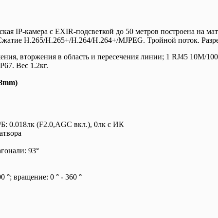
кая IP-камера с EXIR-подсветкой до 50 метров построена на мат
Сжатие H.265/H.265+/H.264/H.264+/MJPEG. Тройной поток. Разре
я, вторжения в область и пересечения линии; 1 RJ45 10M/100
P67. Вес 1.2кг.
.8mm)
Б: 0.018лк (F2.0,AGC вкл.), 0лк с ИК
атвора
агонали: 93°
0 °; вращение: 0 ° - 360 °