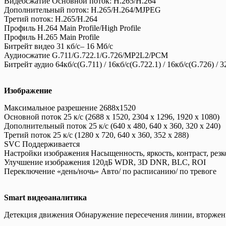
Видеосжатие Основной поток: H.265/H.264
Дополнительный поток: H.265/H.264/MJPEG
Третий поток: H.265/H.264
Профиль H.264 Main Profile/High Profile
Профиль H.265 Main Profile
Битрейт видео 31 кб/с– 16 Мб/с
Аудиосжатие G.711/G.722.1/G.726/MP2L2/PCM
Битрейт аудио 64кб/с(G.711) / 16кб/с(G.722.1) / 16кб/с(G.726) /
Изображение
Максимальное разрешение 2688x1520
Основной поток 25 к/с (2688 x 1520, 2304 x 1296, 1920 x 1080)
Дополнительный поток 25 к/с (640 x 480, 640 x 360, 320 x 240)
Третий поток 25 к/с (1280 x 720, 640 x 360, 352 x 288)
SVC Поддерживается
Настройки изображения Насыщенность, яркость, контраст, резк
Улучшение изображения 120дБ WDR, 3D DNR, BLC, ROI
Переключение «день/ночь» Авто/ по расписанию/ по тревоге
Smart видеоаналитика
Детекция движения Обнаружение пересечения линии, вторжени