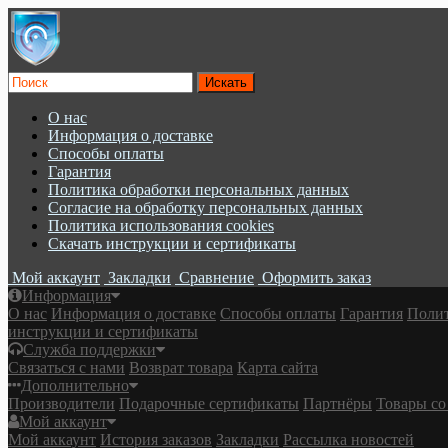
О нас
Информация о доставке
Cпособы оплаты
Гарантия
Политика обработки персональных данных
Согласие на обработку персональных данных
Политика использования cookies
Скачать инструкции и сертификаты
Мой аккаунт
Закладки
Сравнение
Оформить заказ
Информация
О нас
Информация о доставке
Cпособы оплаты
Гарантия
Полит
инструкции и сертификаты
Служба поддержки
Связаться с нами
Возврат товара
Карта сайта
Дополнительно
Производители
Подарочные сертификаты
Партнёры
Товары со
Мой аккаунт
Мой аккаунт
История заказов
Закладки
Рассылка новостей