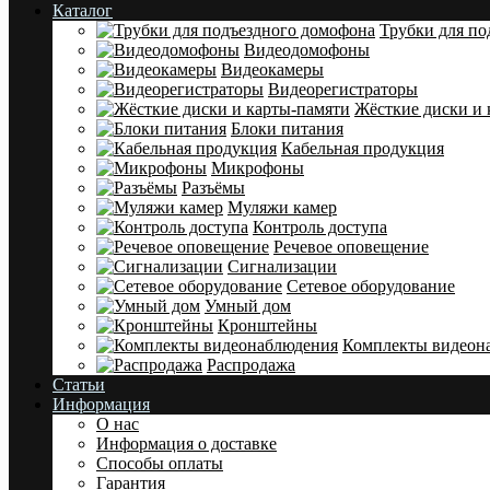
Каталог
Трубки для по
Видеодомофоны
Видеокамеры
Видеорегистраторы
Жёсткие диски и 
Блоки питания
Кабельная продукция
Микрофоны
Разъёмы
Муляжи камер
Контроль доступа
Речевое оповещение
Сигнализации
Сетевое оборудование
Умный дом
Кронштейны
Комплекты видеон
Распродажа
Статьи
Информация
О нас
Информация о доставке
Cпособы оплаты
Гарантия