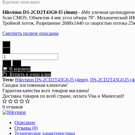
Краткое описание
Hikvision DS-2CD2T43G0-I5 (4mm)
- 4Мп уличная цилиндричес
Scan CMOS. Объектив 4 мм; угол обзора 78°. Механический ИК
Тройной поток. Разрешение 2688x1440 со скоростью потока 25к
Смотреть полное описание
В корзину
Купить в один клик
Теги:
Hikvision DS-2CD2T43G0-I5 (4mm)
,
DS-2CD2T43G0-I5 (
Скидки постоянным клиентам!
Гарантия качества всех товаров магазина!
Доставка товаров по всей стране, оплата Visa и Mastercard!
0 отзывов
Описание
Отзывы (0)
Технические характеристики