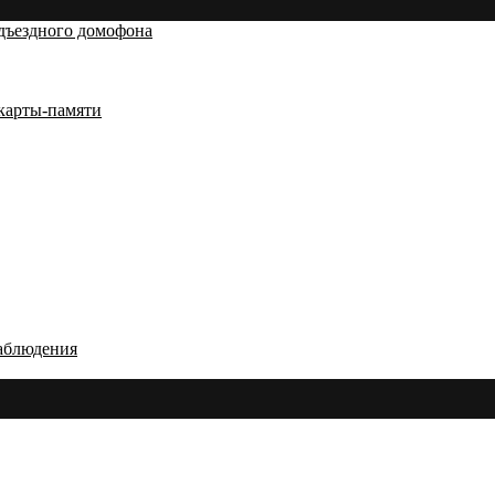
дъездного домофона
карты-памяти
аблюдения