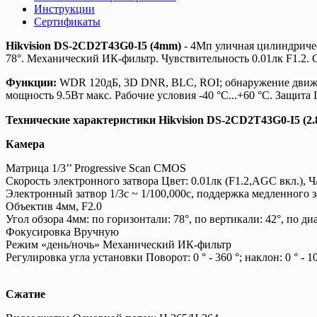
Инструкции
Сертификаты
Hikvision DS-2CD2T43G0-I5 (4mm)
- 4Мп уличная цилиндричес
78°. Механический ИК-фильтр. Чувствительность 0.01лк F1.2. 
Функции:
WDR 120дБ, 3D DNR, BLC, ROI; обнаружение движени
мощность 9.5Вт макс. Рабочие условия -40 °C...+60 °C. Защита I
Технические характеристики Hikvision DS-2CD2T43G0-I5 (2
Камера
Матрица 1/3’’ Progressive Scan CMOS
Скорость электронного затвора Цвет: 0.01лк (F1.2,AGC вкл.), Ч/
Электронный затвор 1/3с ~ 1/100,000с, поддержка медленного з
Объектив 4мм, F2.0
Угол обзора 4мм: по горизонтали: 78°, по вертикали: 42°, по ди
Фокусировка Вручную
Режим «день/ночь» Механический ИК-фильтр
Регулировка угла установки Поворот: 0 ° - 360 °; наклон: 0 ° - 10
Сжатие