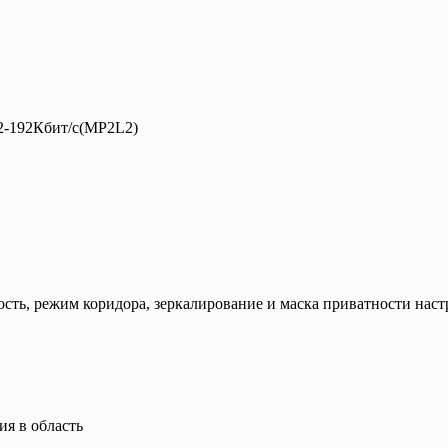
 32-192Кбит/с(MP2L2)
ость, режим коридора, зеркалирование и маска приватности наст
я в область