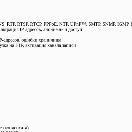
, RTP, RTSP, RTCP, PPPoE, NTP, UPnP™, SMTP, SNMP, IGMP, 80
ильтрация IP-адресов, анонимный доступ
IP-адресов, ошибки хранилища
узка на FTP, активация канала записи
б
ез конденсата)