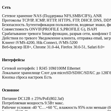
Сеть
Сетевое хранение NAS (Поддержка NFS,SMB/CIFS), ANR
Протоколы TCP/IP, ICMP, HTTP, HTTPS, FTP, DHCP, DNS, DDNS
Безопасность Аутентификация пользователя, водяные знаки, ф
Совместимость ONVIF(PROFILE S,PROFILE G), ISAPI
Срабатывание тревоги Smart-функции, разрыв сети, конфликт 
Действия по тревоге Уведомление клиента, отправка email, загр
Клиент iVMS-4200, Hik-Connect, iVMS-5200
Веб-браузер IE8+, Chrome 31.0-44, Firefox 30.0-51, Safari 8.0+
Интерфейсы
Сетевой интерфейс 1 RJ45 10M/100M Ethernet
Локальное хранилище Слот для microSD/SDHC/SDXC до 128Г
Кнопка сброса настроек Есть
Основное
Питание DC12В ± 25%/PoE(802.3af)
Потребляемая мощность 9.5Вт макс.
Рабочие условия -40 °C…+60 °C, влажность 95% или меньше (б