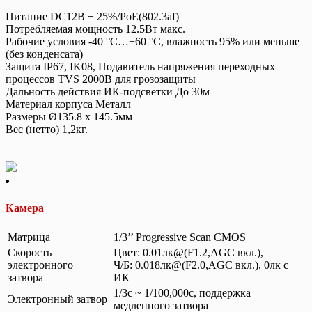
Питание DC12В ± 25%/PoE(802.3af)
Потребляемая мощность 12.5Вт макс.
Рабочие условия -40 °C…+60 °C, влажность 95% или меньше
(без конденсата)
Защита IP67, IK08, Подавитель напряжения переходных
процессов TVS 2000В для грозозащиты
Дальность действия ИК-подсветки До 30м
Материал корпуса Металл
Размеры Ø135.8 x 145.5мм
Вес (нетто) 1,2кг.
Камера
Матрица
1/3’’ Progressive Scan CMOS
Скорость
Цвет: 0.01лк@(F1.2,AGC вкл.),
электронного
Ч/Б: 0.018лк@(F2.0,AGC вкл.), 0лк с
затвора
ИК
1/3с ~ 1/100,000с, поддержка
Электронный затвор
медленного затвора