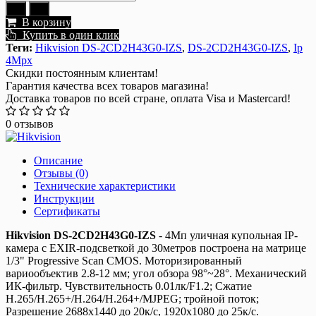
В корзину
Купить в один клик
Теги:
Hikvision DS-2CD2H43G0-IZS
,
DS-2CD2H43G0-IZS
,
Ip
4Mpx
Скидки постоянным клиентам!
Гарантия качества всех товаров магазина!
Доставка товаров по всей стране, оплата Visa и Mastercard!
0 отзывов
Описание
Отзывы (0)
Технические характеристики
Инструкции
Сертификаты
Hikvision DS-2CD2H43G0-IZS
- 4Мп уличная купольная IP-
камера с EXIR-подсветкой до 30метров построена на матрице
1/3" Progressive Scan CMOS. Моторизированный
вариообъектив 2.8-12 мм; угол обзора 98°~28°. Механический
ИК-фильтр. Чувствительность 0.01лк/F1.2; Сжатие
H.265/H.265+/H.264/H.264+/MJPEG; тройной поток;
Разрешение 2688x1440 до 20к/с, 1920x1080 до 25к/с.