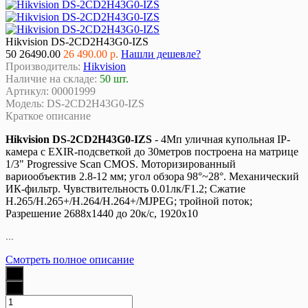
Hikvision DS-2CD2H43G0-IZS
50
26490.00
26 490.00 р.
Нашли дешевле?
Производитель:
Hikvision
Наличие на складе:
50 шт.
Артикул:
00001999
Модель:
DS-2CD2H43G0-IZS
Краткое описание
Hikvision DS-2CD2H43G0-IZS
- 4Мп уличная купольная IP-
камера с EXIR-подсветкой до 30метров построена на матрице
1/3" Progressive Scan CMOS. Моторизированный
вариообъектив 2.8-12 мм; угол обзора 98°~28°. Механический
ИК-фильтр. Чувствительность 0.01лк/F1.2; Сжатие
H.265/H.265+/H.264/H.264+/MJPEG; тройной поток;
Разрешение 2688x1440 до 20к/с, 1920x10
...
Смотреть полное описание