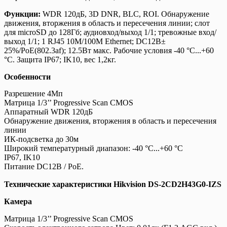
Функции:
WDR 120дБ, 3D DNR, BLC, ROI. Обнаружение
движения, вторжения в область и пересечения линии; слот
для microSD до 128Гб; аудиовход/выход 1/1; тревожные вход/
выход 1/1; 1 RJ45 10M/100M Ethernet; DC12В±
25%/PoE(802.3af); 12.5Вт макс. Рабочие условия -40 °C...+60
°C. Защита IP67; IK10, вес 1,2кг.
Особенности
Разрешение 4Мп
Матрица 1/3’’ Progressive Scan CMOS
Аппаратный WDR 120дБ
Обнаружение движения, вторжения в область и пересечения
линии
ИК-подсветка до 30м
Широкий температурный диапазон: -40 °C...+60 °C
IP67, IK10
Питание DC12В / PoE.
Технические характеристики Hikvision DS-2CD2H43G0-IZS
Камера
Матрица 1/3’’ Progressive Scan CMOS