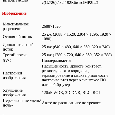
Битрейт аудио
с(G.726) / 32-192Кбит/с(MP2L2)
Изображение
Максимальное
2688×1520
разрешение
25 к/с (2688 × 1520, 2304 × 1296, 1920 ×
Основной поток
1080)
Дополнительный
25 к/с (640 × 480, 640 × 360, 320 × 240)
поток
Третий поток
25 к/с (1280 × 720, 640 × 360, 352 × 288)
SVC
Поддерживается
Насыщенность, яркость, контраст,
резкость, режим коридора ,
Настройки
зеркалирование и маска приватности
изображения
настраиваются через клиентское ПО
или веб-браузер
Улучшение
120дБ WDR, 3D DNR, BLC, ROI
изображения
Переключение «день/
Авто/ по расписанию/ по тревоге
ночь»