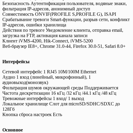
Безопасность Аутентификация пользователя, водяные знаки,
фильтрация IP-адресов, анонимный доступ
Совместимость ONVIF(PROFILE S,PROFILE G), ISAPI
Срабатывание тревоги Smart-функции, разрыв сети, конфликт
IP-адресов, ошибки хранилища
Действия по тревоге Уведомление клиента, отправка email,
загрузка на FTP, активация канала записи
Клиент iVMS-4200, Hik-Connect, iVMS-5200
Веб-браузер IE8+, Chrome 31.0-44, Firefox 30.0-51, Safari 8.0+
Интерфейсы
Сетевой интерфейс 1 RJ45 10M/100M Ethernet
Аудио 1 вход (линейный, микрофонный), 1
аудиовыход(монозвук)
Фильтрация шумов окружающей среды Поддерживается
Частота дискретизации 16 кГц /32 кГц /44.1 кГц /48 кГц
Тревожные интерфейсы 1 вход/ 1 выход
Локальное хранилище Слот для microSD/SDHC/SDXC до
128Гб
Кнопка сброса настроек Есть
Основное