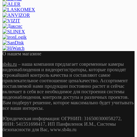
О нашем магазине
sb4u.ru
– наша компания предлагает современные камеры
видеонаблюдения и видеорегистраторы, которые проходят
строжайший контроль качества и составляют самое
привлекательное соотношение цена/качество. Ассортимент
поставляемой нами продукции постоянно растет и сейчас
включает в себя все необходимое для построения системы
видеонаблюдения, контроля доступа и различных проектов.
Вам подберут решение, которое максимально будет учитывать
все ваши интересы.
Юридическая информация: ОГРНИП: 316500300058272,
ИНН: 541551698417, ИП Панфиленок И.М., Системы
безопасности для Вас, www.sb4u.ru