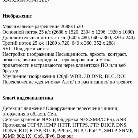
Изображение
Максимальное разрешение 2688x1520
Основной поток 25 к/с (2688 x 1520, 2304 x 1296, 1920 x 1080)
Дополнительный поток 25 к/с (640 x 480, 640 x 360, 320 x 240)
Третий поток 25 к/с (1280 x 720, 640 x 360, 352 x 288)
SVC Поддерживается
Настройки изображения Насыщенность, яркость, контраст,
резкость, режим коридора , зеркалирование и маска
приватности настраиваются через клиентское ПО или веб-
браузер
Улучшение изображения 120дБ WDR, 3D DNR, BLC, ROI
Переключение «день/ночь» Авто/ по расписанию/ по тревоге
Smart видеоаналитика
Детекция движения Обнаружение пересечения линии,
вторжения в область Сеть
Сетевое хранение NAS (Поддержка NFS,SMB/CIFS), ANR
Протоколы TCP/IP, ICMP, HTTP, HTTPS, FTP, DHCP, DNS,
DDNS, RTP, RTSP, RTCP, PPPoE, NTP, UPnP™, SMTP, SNMP,
IGMP, 802.1X, QoS, IPv6, Bonjour