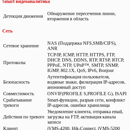
Smart видеоаналитика
Обнаружение пересечения линии,
Детекция движения
вторжения в область
Сеть
NAS (Поддержка NFS,SMB/CIFS),
Сетевое хранение
ANR
TCP/IP, ICMP, HTTP, HTTPS, FTP,
DHCP, DNS, DDNS, RTP, RTSP, RTCP,
Протоколы
PPPoE, NTP, UPnP™, SMTP, SNMP,
IGMP, 802.1X, QoS, IPv6, Bonjour
Аутентификация пользователя,
Безопасность
водяные знаки, фильтрация IP-адресов,
анонимный доступ
Совместимость
ONVIF(PROFILE S,PROFILE G), ISAPI
Срабатывание
Smart-функции, разрыв сети, конфликт
тревоги
IP-адресов, ошибки хранилища
Уведомление клиента, отправка email,
Действия по тревоге
загрузка на FTP, активация канала
записи
Клиент
iVMS-4200, Hik-Connect, iVMS-5200