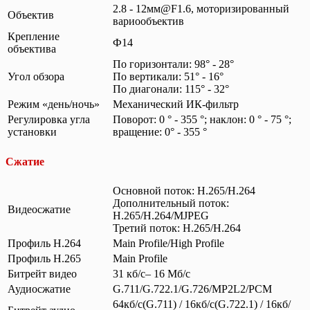
2.8 - 12мм@F1.6, моторизированный
Объектив
вариообъектив
Крепление
Ф14
объектива
По горизонтали: 98° - 28°
Угол обзора
По вертикали: 51° - 16°
По диагонали: 115° - 32°
Режим «день/ночь»
Механический ИК-фильтр
Регулировка угла
Поворот: 0 ° - 355 °; наклон: 0 ° - 75 °;
установки
вращение: 0° - 355 °
Сжатие
Основной поток: H.265/H.264
Дополнительный поток:
Видеосжатие
H.265/H.264/MJPEG
Третий поток: H.265/H.264
Профиль H.264
Main Profile/High Profile
Профиль H.265
Main Profile
Битрейт видео
31 кб/с– 16 Мб/с
Аудиосжатие
G.711/G.722.1/G.726/MP2L2/PCM
64кб/с(G.711) / 16кб/с(G.722.1) / 16кб/