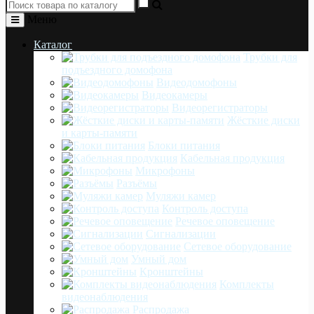
Меню
Каталог
Трубки для
подъездного домофона
Видеодомофоны
Видеокамеры
Видеорегистраторы
Жёсткие диски
и карты-памяти
Блоки питания
Кабельная продукция
Микрофоны
Разъёмы
Муляжи камер
Контроль доступа
Речевое оповещение
Сигнализации
Сетевое оборудование
Умный дом
Кронштейны
Комплекты
видеонаблюдения
Распродажа