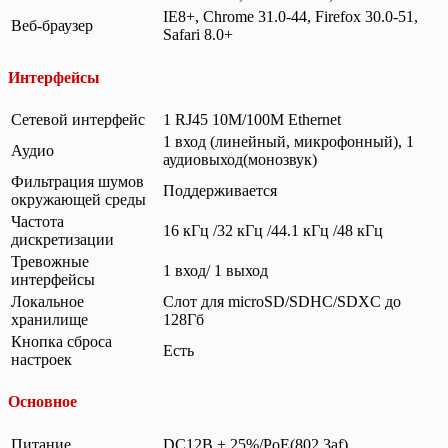
IE8+, Chrome 31.0-44, Firefox 30.0-51,
Веб-браузер
Safari 8.0+
Интерфейсы
Сетевой интерфейс
1 RJ45 10M/100M Ethernet
1 вход (линейный, микрофонный), 1
Аудио
аудиовыход(монозвук)
Фильтрация шумов
Поддерживается
окружающей среды
Частота
16 кГц /32 кГц /44.1 кГц /48 кГц
дискретизации
Тревожные
1 вход/ 1 выход
интерфейсы
Локальное
Слот для microSD/SDHC/SDXC до
хранилище
128Гб
Кнопка сброса
Есть
настроек
Основное
Питание
DC12В ± 25%/PoE(802.3af)