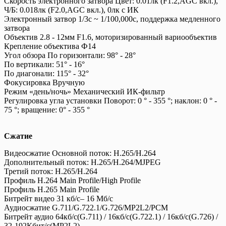
Скорость электронного затвора Цвет: 0.01лк (F1.2,AGC вкл.),
Ч/Б: 0.018лк (F2.0,AGC вкл.), 0лк с ИК
Электронный затвор 1/3с ~ 1/100,000с, поддержка медленного
затвора
Объектив 2.8 - 12мм F1.6, моторизированный вариообъектив
Крепление объектива Ф14
Угол обзора По горизонтали: 98° - 28°
По вертикали: 51° - 16°
По диагонали: 115° - 32°
Фокусировка Вручную
Режим «день/ночь» Механический ИК-фильтр
Регулировка угла установки Поворот: 0 ° - 355 °; наклон: 0 ° -
75 °; вращение: 0° - 355 °
Сжатие
Видеосжатие Основной поток: H.265/H.264
Дополнительный поток: H.265/H.264/MJPEG
Третий поток: H.265/H.264
Профиль H.264 Main Profile/High Profile
Профиль H.265 Main Profile
Битрейт видео 31 кб/с– 16 Мб/с
Аудиосжатие G.711/G.722.1/G.726/MP2L2/PCM
Битрейт аудио 64кб/с(G.711) / 16кб/с(G.722.1) / 16кб/с(G.726) /
32-192Кбит/с(MP2L2)