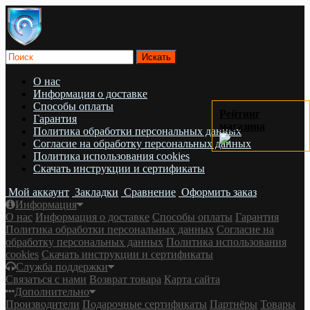
О нас
Информация о доставке
Cпособы оплаты
Рейтинг
Гарантия
магазина
Политика обработки персональных данных
Согласие на обработку персональных данных
Политика использования cookies
Скачать инструкции и сертификаты
Мой аккаунт
Закладки
Сравнение
Оформить заказ
Информация
О нас
Информация о доставке
Cпособы оплаты
Гарантия
Политика обработки персональных данных
Согласие на
обработку персональных данных
Политика использования
cookies
Скачать инструкции и сертификаты
Служба поддержки
Связаться с нами
Возврат товара
Карта сайта
Дополнительно
Производители
Подарочные сертификаты
Партнёры
Товары