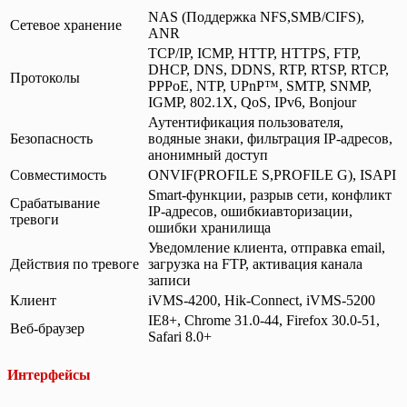
NAS (Поддержка NFS,SMB/CIFS),
Сетевое хранение
ANR
TCP/IP, ICMP, HTTP, HTTPS, FTP,
DHCP, DNS, DDNS, RTP, RTSP, RTCP,
Протоколы
PPPoE, NTP, UPnP™, SMTP, SNMP,
IGMP, 802.1X, QoS, IPv6, Bonjour
Аутентификация пользователя,
Безопасность
водяные знаки, фильтрация IP-адресов,
анонимный доступ
Совместимость
ONVIF(PROFILE S,PROFILE G), ISAPI
Smart-функции, разрыв сети, конфликт
Срабатывание
IP-адресов, ошибкиавторизации,
тревоги
ошибки хранилища
Уведомление клиента, отправка email,
Действия по тревоге
загрузка на FTP, активация канала
записи
Клиент
iVMS-4200, Hik-Connect, iVMS-5200
IE8+, Chrome 31.0-44, Firefox 30.0-51,
Веб-браузер
Safari 8.0+
Интерфейсы