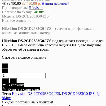
48
32490.00
32 490.00 р.
Нашли дешевле?
Производитель:
Hikvision
Наличие на складе:
48 шт.
Модель:
DS-2CD2683G0-IZS
Краткое описание
Hikvision DS-2CD2683G0-IZS
– сетевая вариофокальная
восьмимегапиксельная камера.
Hikvision DS-2CD2683G0-IZS
поддерживает последний кодек
Н.265+. Камера оснащена классом защиты IP67, это надежно
оберегает её от пыли и воды.
Смотреть полное описание
В корзину
Купить в один клик
Теги:
Hikvision DS-2CD2683G0-IZS
,
DS-2CD2683G0-IZS
,
Ip
8Mpx
Скидки постоянным клиентам!