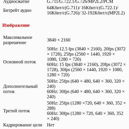
Аудиосжатие
G.711/G.722.1/G.726/MP2L2/PCM
64Кбит/с(G.711)/ 16Кбит/с(G.722.1)/
Битрейт аудио
16Кбит/с(G.726)/ 32-192Кбит/с(MP2L2)
Изображение
Максимальное
3840 × 2160
разрешение
50Hz: 12.5 fps (3840 × 2160), 20fps (3072
× 1728), 25fps (2560 × 1440, 1920 ×
1080, 1280 × 720)
Основной поток
60Hz: 15 fps (3840 × 2160), 20fps (3072 ×
1728), 30fps (2560 × 1440, 1920 × 1080,
1280 × 720)
50Hz: 25fps (640 × 480, 640 × 360, 320 ×
Дополнительный
240)
поток
60Hz: 30fps (640 × 480, 640 × 360, 320 ×
240)
50Hz: 25fps (1280 ×720, 640 × 360, 352 ×
288)
Третий поток
60Hz: 30fps (1280 × 720, 640 × 360, 352
× 240)
Кадрирование цели
Нет