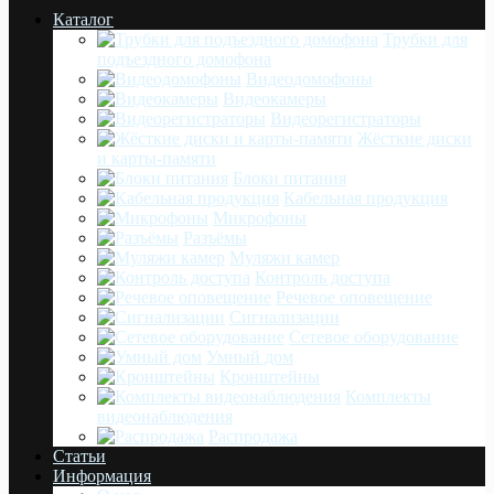
Каталог
Трубки для
подъездного домофона
Видеодомофоны
Видеокамеры
Видеорегистраторы
Жёсткие диски
и карты-памяти
Блоки питания
Кабельная продукция
Микрофоны
Разъёмы
Муляжи камер
Контроль доступа
Речевое оповещение
Сигнализации
Сетевое оборудование
Умный дом
Кронштейны
Комплекты
видеонаблюдения
Распродажа
Статьи
Информация