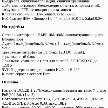
IP-адресов, ошибкиавторизации, ошибки хранилища
Действия по тревоге Уведомление клиента, отправка email,
загрузка на FTP, активация канала записи
Клиент iVMS-4200, Hik-Connect, iVMS-5200
Веб-браузер IE8+, Chrome 31.0-44, Firefox 30.0-51, Safari 8.0+
Интерфейсы
Сетевой интерфейс 1 RJ45 10M/100M самонастраивающийся
Ethernet порт
Аудио 1 вход (линейный, 3,5мм), 1 выход (линейный, 3.5мм),
моно
Тревожные интерфейсы 1/1 (макс.12В DC, 30мА),
терминальный блок
Локальное хранилище Слот для microSD/SDHC/SDXC до
128Гб
SVC Поддержка декодирования H.264 и H.265
Кнопка сброса настроек Есть
Основное
Питание DC12В ± 25%/коаксиальный разъём питания Φ 5.5мм
PoE(802.3af, class 3)
Потребляемая мощность 12В, 1,2А, макс. 14,5Вт PoE (802.3af,
42,5В до 57В), 0,5A до 0,3A макс. 18Вт
Рабочие условия -30 °C…+60 °C, влажность 95% или меньше