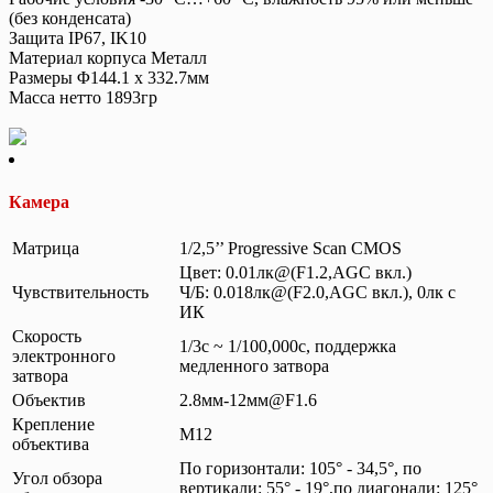
(без конденсата)
Защита IP67, IK10
Материал корпуса Металл
Размеры Φ144.1 x 332.7мм
Масса нетто 1893гр
Камера
Матрица
1/2,5’’ Progressive Scan CMOS
Цвет: 0.01лк@(F1.2,AGC вкл.)
Чувствительность
Ч/Б: 0.018лк@(F2.0,AGC вкл.), 0лк с
ИК
Скорость
1/3с ~ 1/100,000с, поддержка
электронного
медленного затвора
затвора
Объектив
2.8мм-12мм@F1.6
Крепление
M12
объектива
По горизонтали: 105° - 34,5°, по
Угол обзора
вертикали: 55° - 19°,по диагонали: 125°