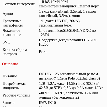
1 RJ45 10M/100M
Сетевой интерфейс
самонастраивающийся Ethernet порт
1 вход (линейный, 3,5мм), 1 выход
Аудио
(линейный, 3.5мм), моно
Тревожные
1/1 (макс.12В DC, 30мА),
интерфейсы
терминальный блок
Локальное
Слот для microSD/SDHC/SDXC до
хранилище
128Гб
Поддержка декодирования H.264 и
SVC
H.265
Кнопка сброса
Есть
настроек
Основное
DC12В ± 25%/коаксиальный разъём
Питание
питания Φ 5.5мм PoE(802.3at, class 3)
Потребляемая
12В, 1,2А, макс. 14,5Вт PoE (802.3af,
мощность
42,5В до 57В), 0,5A до 0,3A макс. 18Вт
-40 °C…+60 °C, влажность 95% или
Рабочие условия
меньше (без конденсата)
Защита
IP67, IK10