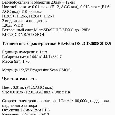
Вариофокальный объектив 2,8мм – 12мм
Цветной режим: 0.01 люкс (F1.2, AGC вкл), 0.018 люкс (F1.6
AGC вкл), ИК: 0 люкс
H.265+, H.265, H.264+, H.264
2 вида анализа поведения
120дБ WDR
Встроенный слот MicroSD/SDHC/SDXC до 128Гб
BLC/3D DNR/HLC/ROI
Технические характеристики Hikvision DS-2CD2683G0-IZS
Единица измерения: 1 шт
Габариты (мм): 144.1x144.1x332.7
Масса (кг): 1.70
Матрица 1/2,5’’ Progressive Scan CMOS
Чувствительность
Цвет: 0.01лк (F1.2,AGC вкл.)
Ч/Б: 0.018лк (F2.0,AGC вкл.), 0лк с ИК
Скорость электронного затвора 1/3с ~ 1/100,000с, поддержка
медленного затвора
Объектив 2.8мм-12мм F1.6
Крепление объектива M12