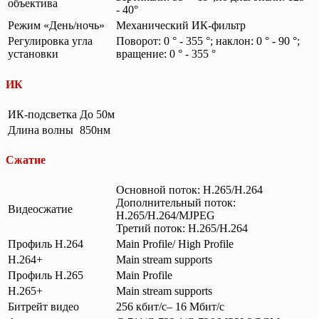
объектива
- 40°
Режим «День/ночь»
Механический ИК-фильтр
Регулировка угла
Поворот: 0 ° - 355 °; наклон: 0 ° - 90 °;
установки
вращение: 0 ° - 355 °
ИК
ИК-подсветка
До 50м
Длина волны
850нм
Сжатие
Основной поток: H.265/H.264
Дополнительный поток:
Видеосжатие
H.265/H.264/MJPEG
Третий поток: H.265/H.264
Профиль H.264
Main Profile/ High Profile
H.264+
Main stream supports
Профиль H.265
Main Profile
H.265+
Main stream supports
Битрейт видео
256 кбит/с– 16 Мбит/с