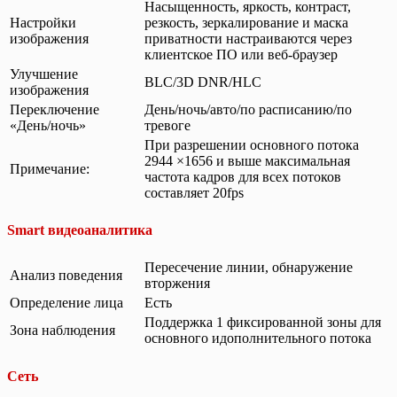
Насыщенность, яркость, контраст,
Настройки
резкость, зеркалирование и маска
изображения
приватности настраиваются через
клиентское ПО или веб-браузер
Улучшение
BLC/3D DNR/HLC
изображения
Переключение
День/ночь/авто/по расписанию/по
«День/ночь»
тревоге
При разрешении основного потока
2944 ×1656 и выше максимальная
Примечание:
частота кадров для всех потоков
составляет 20fps
Smart видеоаналитика
Пересечение линии, обнаружение
Анализ поведения
вторжения
Определение лица
Есть
Поддержка 1 фиксированной зоны для
Зона наблюдения
основного идополнительного потока
Сеть