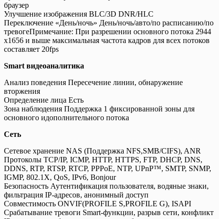
браузер
Улучшение изображения BLC/3D DNR/HLC
Переключение «День/ночь» День/ночь/авто/по расписанию/по
тревогеПримечание: При разрешении основного потока 2944
x1656 и выше максимальная частота кадров для всех потоков
составляет 20fps
Smart видеоаналитика
Анализ поведения Пересечение линии, обнаружение
вторжения
Определение лица Есть
Зона наблюдения Поддержка 1 фиксированной зоны для
основного идополнительного потока
Сеть
Сетевое хранение NAS (Поддержка NFS,SMB/CIFS), ANR
Протоколы TCP/IP, ICMP, HTTP, HTTPS, FTP, DHCP, DNS,
DDNS, RTP, RTSP, RTCP, PPPoE, NTP, UPnP™, SMTP, SNMP,
IGMP, 802.1X, QoS, IPv6, Bonjour
Безопасность Аутентификация пользователя, водяные знаки,
фильтрация IP-адресов, анонимный доступ
Совместимость ONVIF(PROFILE S,PROFILE G), ISAPI
Срабатывание тревоги Smart-функции, разрыв сети, конфликт