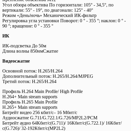
Угол обзора объектива По горизонтали: 105° - 34,5°, по
вертикали: 55° - 19°, по диагонали: 125° - 40°
Режим «День/ночь» Механический ИК-фильтр
Регулировка угла установки Поворот: 0 ° - 355 °; наклон: 0 ° -
90 °; вращение: 0 ° - 355 °
ИК
ИК-подсветка До 50м
Длина волны 850нмСжатие
Видеосжатие
Основной поток: H.265/H.264
Дополнительный поток: H.265/H.264/MJPEG
Третий поток: H.265/H.264
Профиль H.264 Main Profile/ High Profile
H.264+ Main stream supports
Профиль H.265 Main Profile
H.265+ Main stream supports
Битрейт видео 256 кбит/с– 16 Мбит/с
Аудиосжатие G.711/G.722.1/G.726/MP2L2/PCM
Битрейт аудио 64Кбит/с(G.711)/ 16Кбит/с(G.722.1)/ 16Кбит/
с(G.726)/ 32-192Кбит/с(MP2L2)