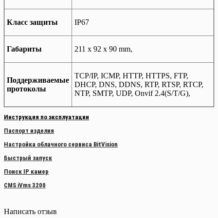
Класс защиты
IP67
Габариты
211 x 92 x 90 mm,
TCP/IP, ICMP, HTTP, HTTPS, FTP,
Поддерживаемые
DHCP, DNS, DDNS, RTP, RTSP, RTCP,
протоколы
NTP, SMTP, UDP, Onvif 2.4(S/T/G),
Инструкция по эксплуатации
Паспорт изделия
Настройка облачного сервиса BitVision
Быстрый запуск
Поиск IP камер
CMS iVms 3200
Написать отзыв