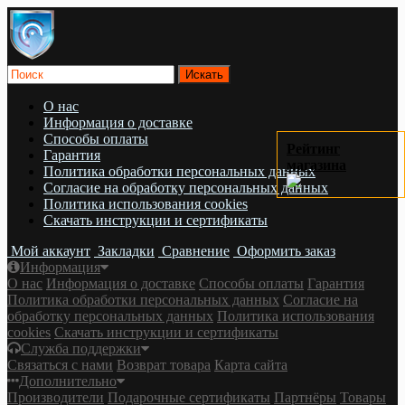
О нас
Информация о доставке
Cпособы оплаты
Рейтинг
Гарантия
магазина
Политика обработки персональных данных
Согласие на обработку персональных данных
Политика использования cookies
Скачать инструкции и сертификаты
Мой аккаунт
Закладки
Сравнение
Оформить заказ
Информация
О нас
Информация о доставке
Cпособы оплаты
Гарантия
Политика обработки персональных данных
Согласие на
обработку персональных данных
Политика использования
cookies
Скачать инструкции и сертификаты
Служба поддержки
Связаться с нами
Возврат товара
Карта сайта
Дополнительно
Производители
Подарочные сертификаты
Партнёры
Товары