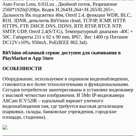
Auto Focus Lens, 0.01Lux , Двойной поток, Разрешение
2560*1920@20fps. Кодек H.264/H.264+/H.265/H.265+,
Дальность Ик подсветки 40м, Onvif 2.4, функции WDR, BLC,
ROI. 3DNR, день/ночь BitVision cloud, TCP/IP, ICMP, HTTP,
HTTPS, FTP, DHCP, DNS, DDNS, RTP, RTSP, RTCP, NTP,
SMTP, UDP, Onvif 2.4(S/T/G), Температурный диапазон -40С +
50С. Габариты 211 x 92 x 90 mm, IP67, Вес 1400 гр Питание
DC12V±10%, 950mA, PoE(IEEE 802.3af).
BitVision облачный сервис доступен для скачивания в
PlayMarket и App Store
ОСОБЕННОСТИ
Оборудование, используемое в охранном видеонаблюдении,
становится все более технологичными и функциональными.
Сегодня потребители заинтересованы в установке видеокамер
с высокой четкостью изображения. И 5Мп IP-видеокамера
AltCam ICV52IR – идеальный вариант уличного
видеонаблюдения там, где требуется высокая детализация
(парковки, склады, банковские учреждения, городские
площади, стадионы).