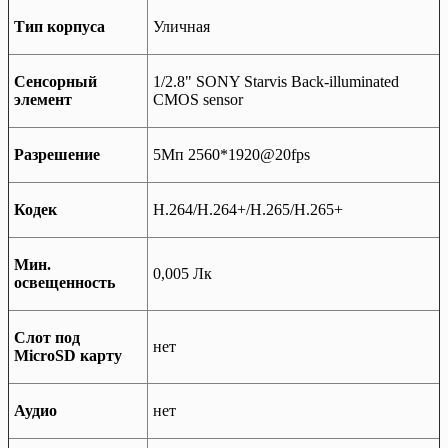
Тип корпуса
Уличная
Сенсорный
1/2.8" SONY Starvis Back-illuminated
элемент
CMOS sensor
Разрешение
5Мп 2560*1920@20fps
Кодек
H.264/H.264+/H.265/H.265+
Мин.
0,005 Лк
освещенность
Слот под
нет
MiсroSD карту
Аудио
нет