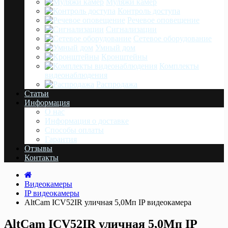
Муляжи камер
Контроль доступа
Речевое оповещение
Сигнализации
Сетевое оборудование
Умный дом
Кронштейны
Комплекты
видеонаблюдения
Распродажа
Статьи
Информация
О нас
Информация о доставке
Cпособы оплаты
Гарантия
Отзывы
Контакты
Видеокамеры
IP видеокамеры
AltCam ICV52IR уличная 5,0Мп IP видеокамера
AltCam ICV52IR уличная 5,0Мп IP