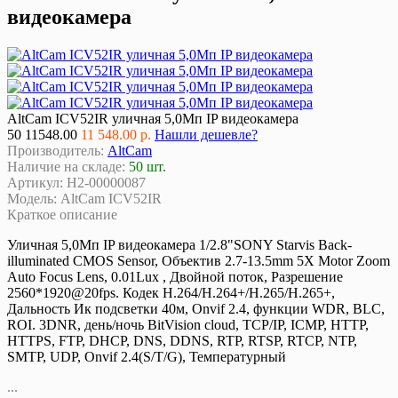
видеокамера
AltCam ICV52IR уличная 5,0Мп IP видеокамера
50
11548.00
11 548.00 р.
Нашли дешевле?
Производитель:
AltCam
Наличие на складе:
50 шт.
Артикул:
Н2-00000087
Модель:
AltCam ICV52IR
Краткое описание
Уличная 5,0Мп IP видеокамера 1/2.8"SONY Starvis Back-
illuminated CMOS Sensor, Объектив 2.7-13.5mm 5X Motor Zoom
Auto Focus Lens, 0.01Lux , Двойной поток, Разрешение
2560*1920@20fps. Кодек H.264/H.264+/H.265/H.265+,
Дальность Ик подсветки 40м, Onvif 2.4, функции WDR, BLC,
ROI. 3DNR, день/ночь BitVision cloud, TCP/IP, ICMP, HTTP,
HTTPS, FTP, DHCP, DNS, DDNS, RTP, RTSP, RTCP, NTP,
SMTP, UDP, Onvif 2.4(S/T/G), Температурный
...