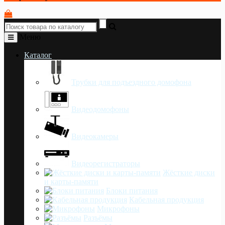
Меню
Каталог
Трубки для подъездного домофона
Видеодомофоны
Видеокамеры
Видеорегистраторы
Жёсткие диски
и карты-памяти
Блоки питания
Кабельная продукция
Микрофоны
Разъёмы