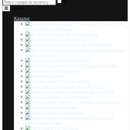
Меню
Каталог
Трубки для
подъездного домофона
Видеодомофоны
Видеокамеры
Видеорегистраторы
Жёсткие диски
и карты-памяти
Блоки питания
Кабельная продукция
Микрофоны
Разъёмы
Муляжи камер
Контроль доступа
Речевое оповещение
Сигнализации
Сетевое оборудование
Умный дом
Кронштейны
Комплекты
видеонаблюдения
Распродажа