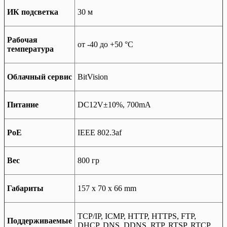
ИК подсветка
30 м
Рабочая
от -40 до +50 °С
температура
Облачный сервис
BitVision
Питание
DC12V±10%, 700mA
РоЕ
IEEE 802.3af
Вес
800 гр
Габариты
157 x 70 x 66 mm
TCP/IP, ICMP, HTTP, HTTPS, FTP,
Поддерживаемые
DHCP, DNS, DDNS, RTP, RTSP, RTCP,