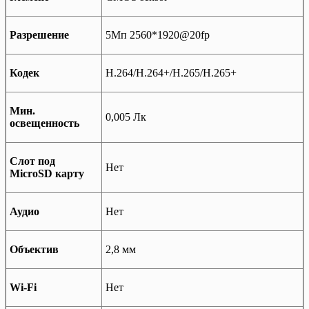
Разрешение
5Мп 2560*1920@20fp
Кодек
H.264/H.264+/H.265/H.265+
Мин.
0,005 Лк
освещенность
Слот под
Нет
MiсroSD карту
Аудио
Нет
Объектив
2,8 мм
Wi-Fi
Нет