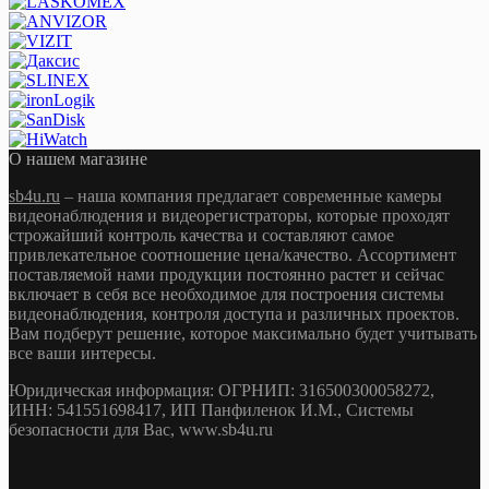
О нашем магазине
sb4u.ru
– наша компания предлагает современные камеры
видеонаблюдения и видеорегистраторы, которые проходят
строжайший контроль качества и составляют самое
привлекательное соотношение цена/качество. Ассортимент
поставляемой нами продукции постоянно растет и сейчас
включает в себя все необходимое для построения системы
видеонаблюдения, контроля доступа и различных проектов.
Вам подберут решение, которое максимально будет учитывать
все ваши интересы.
Юридическая информация: ОГРНИП: 316500300058272,
ИНН: 541551698417, ИП Панфиленок И.М., Системы
безопасности для Вас, www.sb4u.ru