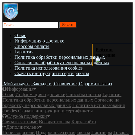
О нас
Информация о доставке
Cпособы оплаты
Рейтинг
Гарантия
магазина
Политика обработки персональных данных
Согласие на обработку персональных данных
Политика использования cookies
Скачать инструкции и сертификаты
Мой аккаунт
Закладки
Сравнение
Оформить заказ
Информация
О нас
Информация о доставке
Cпособы оплаты
Гарантия
Политика обработки персональных данных
Согласие на
обработку персональных данных
Политика использования
cookies
Скачать инструкции и сертификаты
Служба поддержки
Связаться с нами
Возврат товара
Карта сайта
Дополнительно
Производители
Подарочные сертификаты
Партнёры
Товары