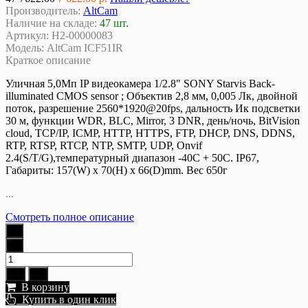
Производитель:
AltCam
Наличие на складе:
47 шт.
Артикул:
Н2-00000083
Модель:
AltCam ICF51IR
Краткое описание
Уличная 5,0Мп IP видеокамера 1/2.8" SONY Starvis Back-
illuminated CMOS sensor ; Объектив 2,8 мм, 0,005 Лк, двойной
поток, разрешение 2560*1920@20fps, дальность Ик подсветки
30 м, функции WDR, BLC, Mirror, 3 DNR, день/ночь, BitVision
cloud, TCP/IP, ICMP, HTTP, HTTPS, FTP, DHCP, DNS, DDNS,
RTP, RTSP, RTCP, NTP, SMTP, UDP, Onvif
2.4(S/T/G),температурный диапазон -40С + 50С. IP67,
Габариты: 157(W) x 70(H) x 66(D)mm. Вес 650г
...
Смотреть полное описание
В корзину
Купить в один клик