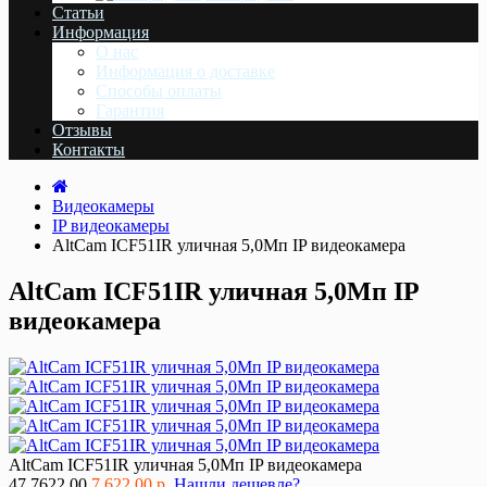
Статьи
Информация
О нас
Информация о доставке
Cпособы оплаты
Гарантия
Отзывы
Контакты
Видеокамеры
IP видеокамеры
AltCam ICF51IR уличная 5,0Мп IP видеокамера
AltCam ICF51IR уличная 5,0Мп IP
видеокамера
AltCam ICF51IR уличная 5,0Мп IP видеокамера
47
7622.00
7 622.00 р.
Нашли дешевле?