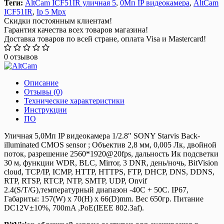
Теги:
AltCam ICF51IR уличная 5
,
0Мп IP видеокамера
,
AltCam
ICF51IR
,
Ip 5 Mpx
Скидки постоянным клиентам!
Гарантия качества всех товаров магазина!
Доставка товаров по всей стране, оплата Visa и Mastercard!
0 отзывов
Описание
Отзывы (0)
Технические характеристики
Инструкции
ПО
Уличная 5,0Мп IP видеокамера 1/2.8" SONY Starvis Back-
illuminated CMOS sensor ; Объектив 2,8 мм, 0,005 Лк, двойной
поток, разрешение 2560*1920@20fps, дальность Ик подсветки
30 м, функции WDR, BLC, Mirror, 3 DNR, день/ночь, BitVision
cloud, TCP/IP, ICMP, HTTP, HTTPS, FTP, DHCP, DNS, DDNS,
RTP, RTSP, RTCP, NTP, SMTP, UDP, Onvif
2.4(S/T/G),температурный диапазон -40С + 50С. IP67,
Габариты: 157(W) x 70(H) x 66(D)mm. Вес 650гр. Питание
DC12V±10%, 700mA ,PoE(IEEE 802.3af).