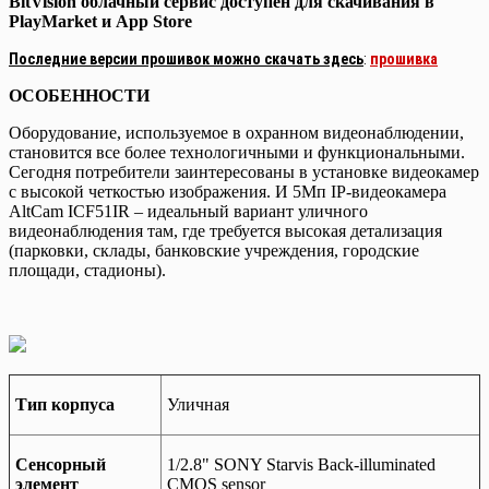
BitVision облачный сервис доступен для скачивания в
PlayMarket и App Store
Последние версии прошивок можно скачать здесь
:
прошивка
ОСОБЕННОСТИ
Оборудование, используемое в охранном видеонаблюдении,
становится все более технологичными и функциональными.
Сегодня потребители заинтересованы в установке видеокамер
с высокой четкостью изображения. И 5Мп IP-видеокамера
AltCam ICF51IR – идеальный вариант уличного
видеонаблюдения там, где требуется высокая детализация
(парковки, склады, банковские учреждения, городские
площади, стадионы).
Тип корпуса
Уличная
Сенсорный
1/2.8" SONY Starvis Back-illuminated
элемент
CMOS sensor