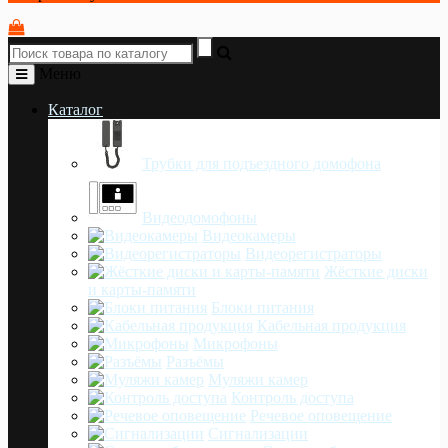
Меню
Каталог
Трубки для подъездного домофона
Видеодомофоны
Видеокамеры
Видеорегистраторы
Жёсткие диски
и карты-памяти
Блоки питания
Кабельная продукция
Микрофоны
Разъёмы
Муляжи камер
Контроль доступа
Речевое оповещение
Сигнализации