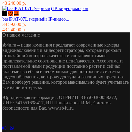
43 240.00 р.
basIP AT-07L (черный) IP-видео...
34 592.00 р.
43 240.00 р.
О нашем магазине
sb4u.ru
– наша компания предлагает современные камеры
видеонаблюдения и видеорегистраторы, которые проходят
строжайший контроль качества и составляют самое
привлекательное соотношение цена/качество. Ассортимент
поставляемой нами продукции постоянно растет и сейчас
включает в себя все необходимое для построения системы
видеонаблюдения, контроля доступа и различных проектов.
Вам подберут решение, которое максимально будет учитывать
все ваши интересы.
Юридическая информация: ОГРНИП: 316500300058272,
ИНН: 541551698417, ИП Панфиленок И.М., Системы
безопасности для Вас, www.sb4u.ru